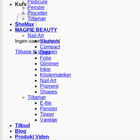
Pedicure
Kurv
Pensler
Pincetter
Tilbehør
SheMax
MAGPIE BEAUTY
Nail Art
Ingen varer i kurven.
Bladguld
Compact
Tilbage til shoppen
Dust
Folie
Glimmer
Inkie
Klistermærker
Nail Art
Pigment
Shapes
Tilbehør
E-file
Pensler
Tipper
Værktøj
Tilbud
Blog
Produkt Viden