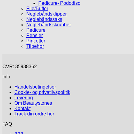
Pedicure- Pododisc
File/Buffer
Neglebåndsklipper
Neglebåndssaks
Neglebåndsskrubber
Pedicure
Pensler
Pincetter
Tilbehør
CVR: 35938362
Info
Handelsbetingelser
Cookie- og privatlivspolitik
Levering
Om Beautystones
Kontakt
Track din ordre her
FAQ