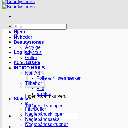
Søg
efter:
Hjem
Nyheder
Beautystones
Acrylgel
Log ind
Crystals
Glitter
Kurv /
0.00
kr.
Tilbehør
INDIGO NAILS
Nail Art
Folie & Klistermærker
Tilbehør
File
Værktøj
Ingen varer i kurven.
Staleks
Bits
Tilbage til shoppen
File/Buffer
Neglebåndsklipper
Søg
Neglebåndssaks
efter:
Neglebåndsskrubber