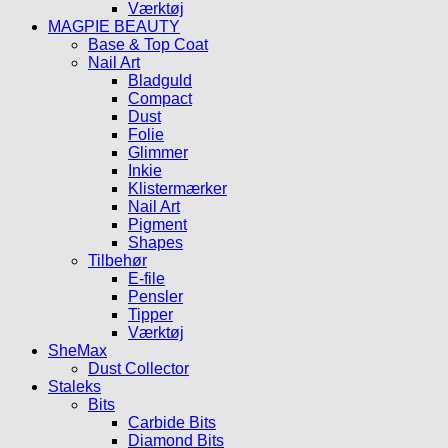
Værktøj
MAGPIE BEAUTY
Base & Top Coat
Nail Art
Bladguld
Compact
Dust
Folie
Glimmer
Inkie
Klistermærker
Nail Art
Pigment
Shapes
Tilbehør
E-file
Pensler
Tipper
Værktøj
SheMax
Dust Collector
Staleks
Bits
Carbide Bits
Diamond Bits