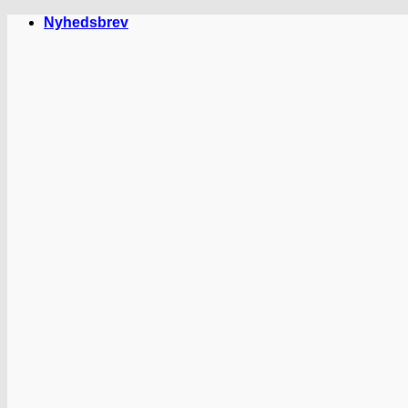
Fortsæt
Nyhedsbrev
til
indhold