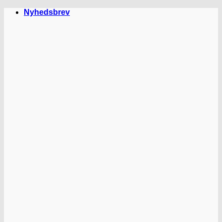
Fortsæt
Nyhedsbrev
til
indhold