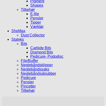
Pigment
Shapes
Tilbehør
E-file
Pensler
Tipper
Værktøj
SheMax
Dust Collector
Staleks
Bits
Carbide Bits
Diamond Bits
Pedicure- Pododisc
File/Buffer
Neglebåndsklipper
Neglebåndssaks
Neglebåndsskrubber
Pedicure
Pensler
Pincetter
Tilbehør