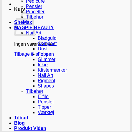
Pedicure
Pensler
Kurv
Pincetter
Tilbehør
SheMax
MAGPIE BEAUTY
Nail Art
Bladguld
Compact
Ingen varer i kurven.
Dust
Tilbage til shoppen
Folie
Glimmer
Inkie
Klistermærker
Nail Art
Pigment
Shapes
Tilbehør
E-file
Pensler
Tipper
Værktøj
Tilbud
Blog
Produkt Viden