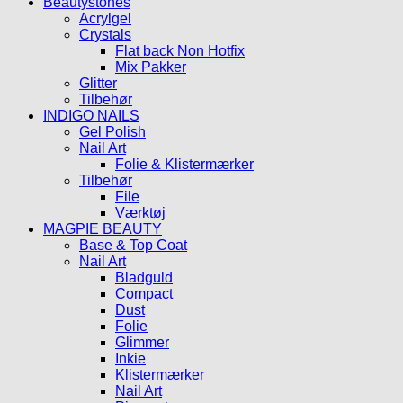
Beautystones
flere
Acrylgel
varianter.
Crystals
Mulighederne
Flat back Non Hotfix
kan
Mix Pakker
vælges
Glitter
på
Tilbehør
varesiden
INDIGO NAILS
Gel Polish
Nail Art
Folie & Klistermærker
Tilbehør
File
Værktøj
MAGPIE BEAUTY
Base & Top Coat
Nail Art
Bladguld
Compact
Dust
Folie
Glimmer
Inkie
Klistermærker
Nail Art