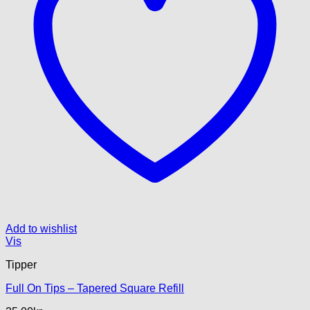
på
varesiden
Add to wishlist
Vis
Tipper
Full On Tips – Tapered Square Refill