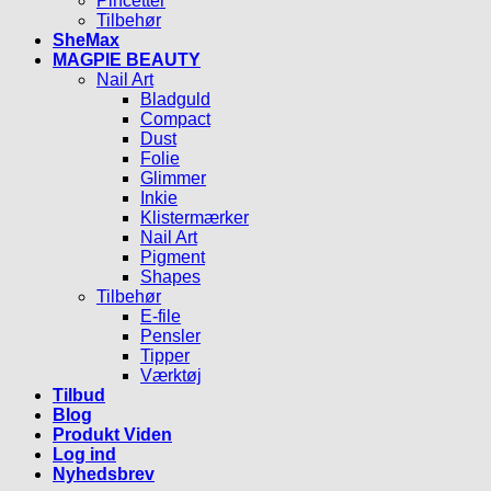
Pincetter
Tilbehør
SheMax
MAGPIE BEAUTY
Nail Art
Bladguld
Compact
Dust
Folie
Glimmer
Inkie
Klistermærker
Nail Art
Pigment
Shapes
Tilbehør
E-file
Pensler
Tipper
Værktøj
Tilbud
Blog
Produkt Viden
Log ind
Nyhedsbrev