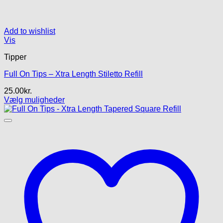
Add to wishlist
Vis
Tipper
Full On Tips – Xtra Length Stiletto Refill
25.00
kr.
Vælg muligheder
Dette
vare
har
flere
varianter.
Mulighederne
kan
vælges
på
varesiden