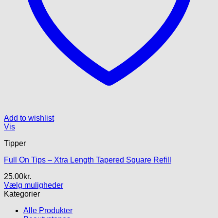
Add to wishlist
Vis
Tipper
Full On Tips – Xtra Length Tapered Square Refill
25.00
kr.
Vælg muligheder
Dette
Kategorier
vare
Alle Produkter
har