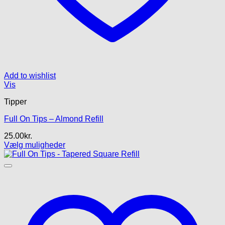
Add to wishlist
Vis
Tipper
Full On Tips – Almond Refill
25.00
kr.
Vælg muligheder
Dette
vare
har
flere
varianter.
Mulighederne
kan
vælges