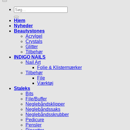
Søg
efter:
Hjem
Nyheder
Beautystones
Acrylgel
Crystals
Glitter
Tilbehør
INDIGO NAILS
Nail Art
Folie & Klistermærker
Tilbehør
File
Værktøj
Staleks
Bits
File/Buffer
Neglebåndsklipper
Neglebåndssaks
Neglebåndsskrubber
Pedicure
Pensler