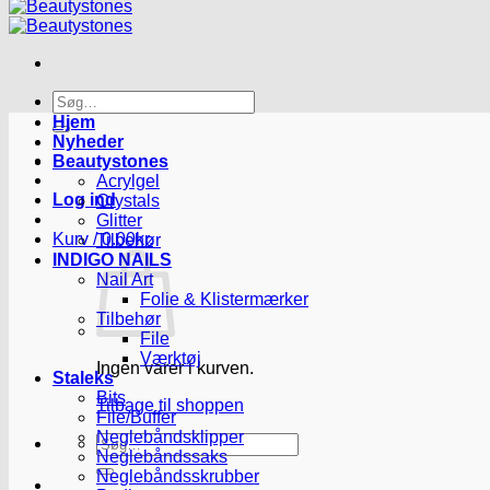
Søg
efter:
Hjem
Nyheder
Beautystones
Acrylgel
Log ind
Crystals
Glitter
Kurv /
0.00
kr.
Tilbehør
INDIGO NAILS
Nail Art
Folie & Klistermærker
Tilbehør
File
Værktøj
Ingen varer i kurven.
Staleks
Bits
Tilbage til shoppen
File/Buffer
Neglebåndsklipper
Søg
Neglebåndssaks
efter:
Neglebåndsskrubber