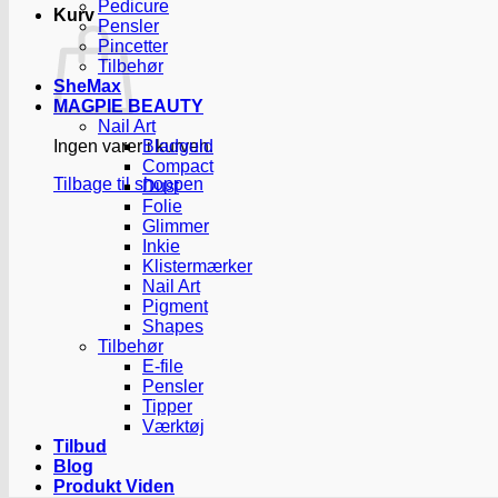
Pedicure
Kurv
Pensler
Pincetter
Tilbehør
SheMax
MAGPIE BEAUTY
Nail Art
Ingen varer i kurven.
Bladguld
Compact
Tilbage til shoppen
Dust
Folie
Glimmer
Inkie
Klistermærker
Nail Art
Pigment
Shapes
Tilbehør
E-file
Pensler
Tipper
Værktøj
Tilbud
Blog
Produkt Viden