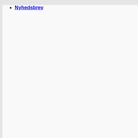
Fortsæt
Nyhedsbrev
til
indhold