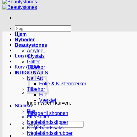
Søg
efter:
Hjem
Nyheder
Beautystones
Acrylgel
Log ind
Crystals
Glitter
Kurv /
0.00
kr.
Tilbehør
INDIGO NAILS
Nail Art
Folie & Klistermærker
Tilbehør
File
Værktøj
Ingen varer i kurven.
Staleks
Bits
Tilbage til shoppen
File/Buffer
Neglebåndsklipper
Søg
Neglebåndssaks
efter:
Neglebåndsskrubber