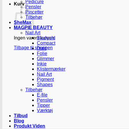
Pedicure
Kurv
Pensler
Pincetter
Tilbehør
SheMax
MAGPIE BEAUTY
Nail Art
Ingen varer i kurven.
Bladguld
Compact
Tilbage til shoppen
Dust
Folie
Glimmer
Inkie
Klistermærker
Nail Art
Pigment
Shapes
Tilbehør
E-file
Pensler
Tipper
Værktøj
Tilbud
Blog
Produkt Viden