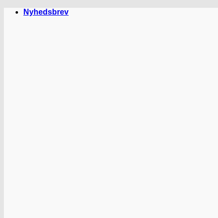
Fortsæt
Nyhedsbrev
til
indhold