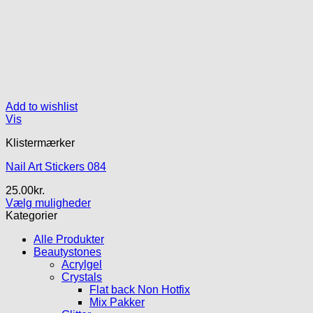
Add to wishlist
Vis
Klistermærker
Nail Art Stickers 084
25.00
kr.
Vælg muligheder
Dette
Kategorier
vare
Alle Produkter
har
Beautystones
flere
Acrylgel
varianter.
Crystals
Mulighederne
Flat back Non Hotfix
kan
Mix Pakker
vælges