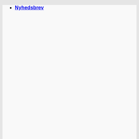
Fortsæt
Nyhedsbrev
til
indhold