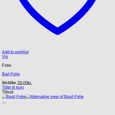
Add to wishlist
Vis
Folie
Bart Folie
Den
Den
50.00
kr.
20.00
kr.
oprindelige
aktuelle
Tilføj til kurv
pris
pris
Tilbud
var:
er:
50.00kr..
20.00kr..