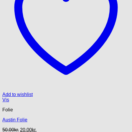
Add to wishlist
Vis
Folie
Austin Folie
Den
Den
50.00
kr.
20.00
kr.