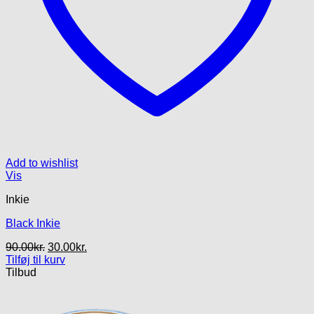
Add to wishlist
Vis
Inkie
Black Inkie
Den
Den
90.00
kr.
30.00
kr.
oprindelige
aktuelle
Tilføj til kurv
pris
pris
Tilbud
var:
er:
90.00kr..
30.00kr..