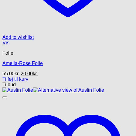
Add to wishlist
Vis
Folie
Amelia-Rose Folie
Den
Den
55.00
kr.
20.00
kr.
oprindelige
aktuelle
Tilføj til kurv
pris
pris
Tilbud
var:
er:
55.00kr..
20.00kr..