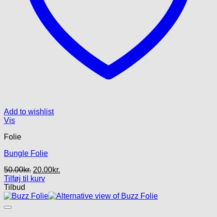
Add to wishlist
Vis
Folie
Bungle Folie
Den
Den
50.00
kr.
20.00
kr.
oprindelige
aktuelle
Tilføj til kurv
pris
pris
Tilbud
var:
er:
50.00kr..
20.00kr..