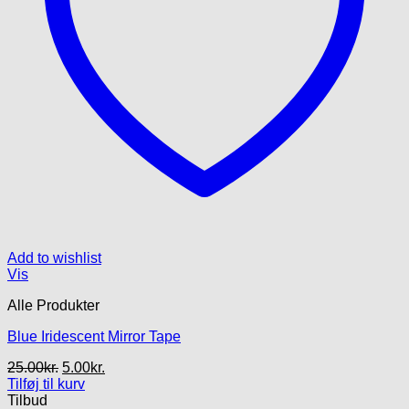
Add to wishlist
Vis
Alle Produkter
Blue Iridescent Mirror Tape
Den
Den
25.00
kr.
5.00
kr.
oprindelige
aktuelle
Tilføj til kurv
pris
pris
Tilbud