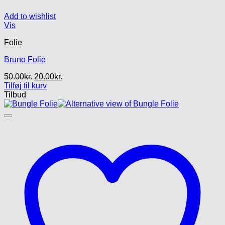
Add to wishlist
Vis
Folie
Bruno Folie
Den
Den
50.00
kr.
20.00
kr.
oprindelige
aktuelle
Tilføj til kurv
pris
pris
Tilbud
var:
er:
50.00kr..
20.00kr..