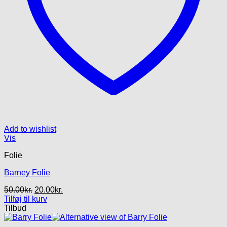
Add to wishlist
Vis
Folie
Barney Folie
Den
Den
50.00
kr.
20.00
kr.
oprindelige
aktuelle
Tilføj til kurv
pris
pris
Tilbud
var:
er:
50.00kr..
20.00kr..