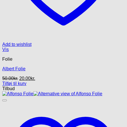
Add to wishlist
Vis
Folie
Albert Folie
Den
Den
50.00
kr.
20.00
kr.
oprindelige
aktuelle
Tilføj til kurv
pris
pris
Tilbud
var:
er:
50.00kr..
20.00kr..