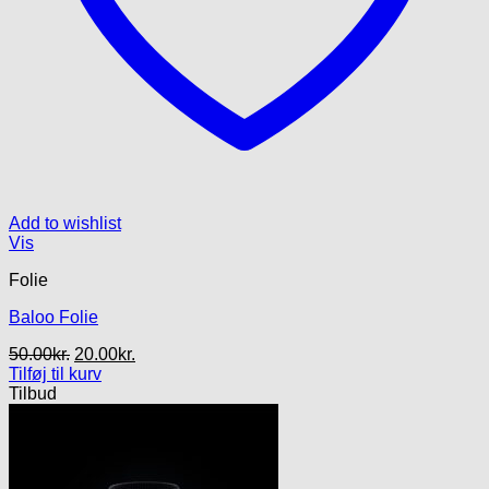
Add to wishlist
Vis
Folie
Baloo Folie
Den
Den
50.00
kr.
20.00
kr.
oprindelige
aktuelle
Tilføj til kurv
pris
pris
Tilbud
var:
er:
50.00kr..
20.00kr..