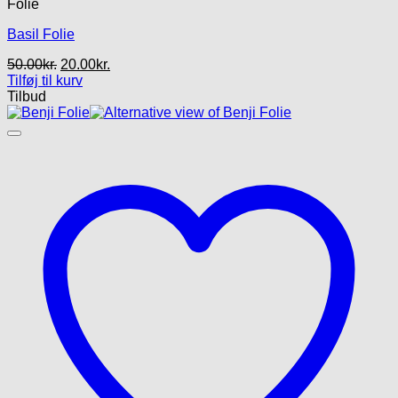
Folie
Basil Folie
Den
Den
50.00
kr.
20.00
kr.
oprindelige
aktuelle
Tilføj til kurv
pris
pris
Tilbud
var:
er:
50.00kr..
20.00kr..