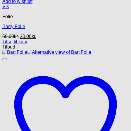
Add to wishlist
Vis
Folie
Barry Folie
Den
Den
50.00
kr.
20.00
kr.
oprindelige
aktuelle
Tilføj til kurv
pris
pris
Tilbud
var:
er:
50.00kr..
20.00kr..