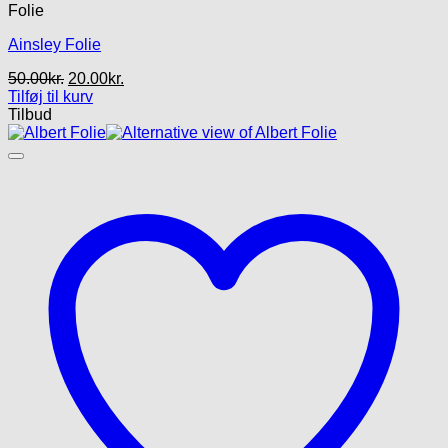
Folie
Ainsley Folie
Den
Den
50.00
kr.
20.00
kr.
oprindelige
aktuelle
Tilføj til kurv
pris
pris
Tilbud
var:
er:
50.00kr..
20.00kr..