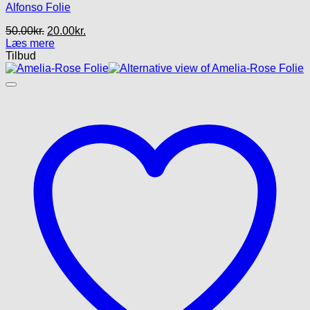
Alfonso Folie
Den
Den
50.00
kr.
20.00
kr.
oprindelige
aktuelle
Læs mere
pris
pris
Tilbud
var:
er:
50.00kr..
20.00kr..