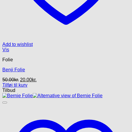
Add to wishlist
Vis
Folie
Benji Folie
Den
Den
50.00
kr.
20.00
kr.
oprindelige
aktuelle
Tilføj til kurv
pris
pris
Tilbud
var:
er:
50.00kr..
20.00kr..