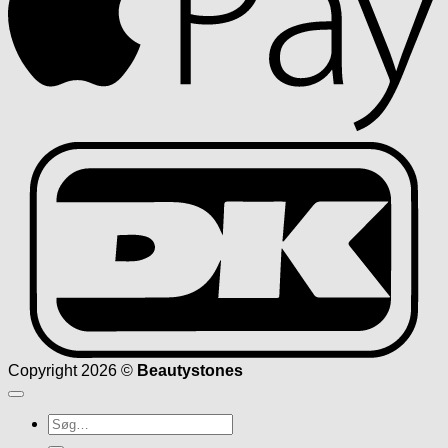
D
Copyright 2026 ©
Beautystones
Søg
efter: