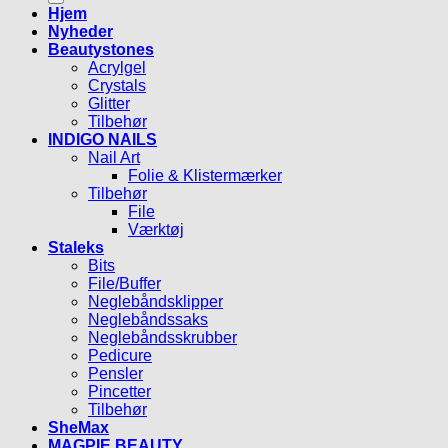
Hjem
Nyheder
Beautystones
Acrylgel
Crystals
Glitter
Tilbehør
INDIGO NAILS
Nail Art
Folie & Klistermærker
Tilbehør
File
Værktøj
Staleks
Bits
File/Buffer
Neglebåndsklipper
Neglebåndssaks
Neglebåndsskrubber
Pedicure
Pensler
Pincetter
Tilbehør
SheMax
MAGPIE BEAUTY