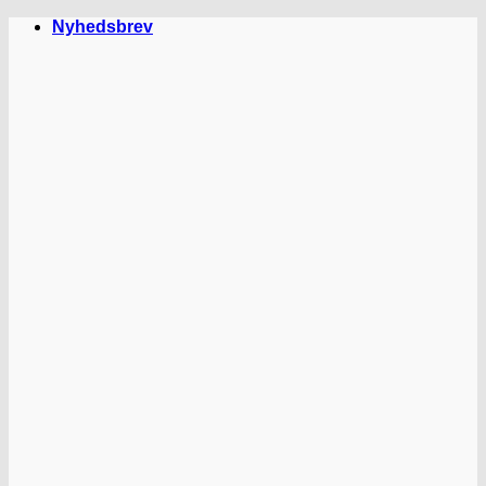
Fortsæt
Nyhedsbrev
til
indhold