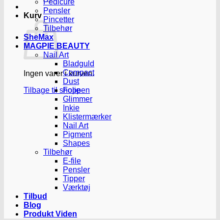
Pedicure
Pensler
Kurv
Pincetter
Tilbehør
SheMax
MAGPIE BEAUTY
Nail Art
Bladguld
Compact
Ingen varer i kurven.
Dust
Tilbage til shoppen
Folie
Glimmer
Inkie
Klistermærker
Nail Art
Pigment
Shapes
Tilbehør
E-file
Pensler
Tipper
Værktøj
Tilbud
Blog
Produkt Viden