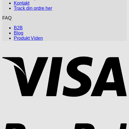
Kontakt
Track din ordre her
FAQ
B2B
Blog
Produkt Viden
V
P