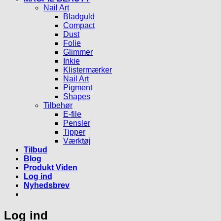
Nail Art
Bladguld
Compact
Dust
Folie
Glimmer
Inkie
Klistermærker
Nail Art
Pigment
Shapes
Tilbehør
E-file
Pensler
Tipper
Værktøj
Tilbud
Blog
Produkt Viden
Log ind
Nyhedsbrev
Log ind