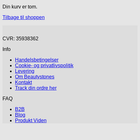
Din kurv er tom.
Tilbage til shoppen
CVR: 35938362
Info
Handelsbetingelser
Cookie- og privatlivspolitik
Levering
Om Beautystones
Kontakt
Track din ordre her
FAQ
B2B
Blog
Produkt Viden
V