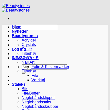
Søg
Hjem
efter:
Nyheder
Beautystones
Acrylgel
Crystals
Glitter
Log ind
Tilbehør
INDIGO NAILS
Kurv /
0.00
kr.
Nail Art
Søg
Folie & Klistermærker
efter:
Tilbehør
File
Værktøj
Staleks
Bits
File/Buffer
Neglebåndsklipper
Neglebåndssaks
Neglebåndsskrubber