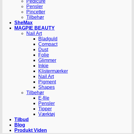
Pedicure
Pensler
Pincetter
Tilbehør
SheMax
MAGPIE BEAUTY
Nail Art
Bladguld
Compact
Dust
Folie
Glimmer
Inkie
Klistermærker
Nail Art
Pigment
Shapes
Tilbehør
E-file
Pensler
Tipper
Værktøj
Tilbud
Blog
Produkt Viden