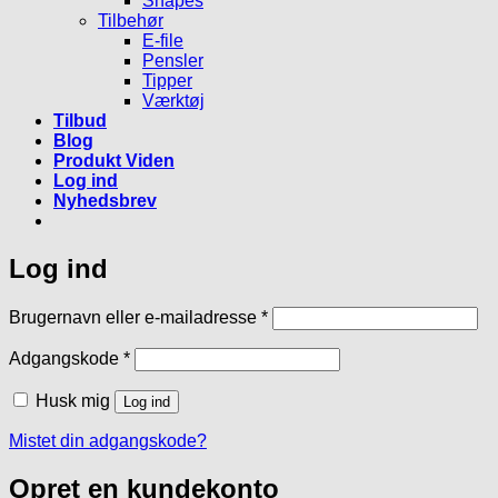
Shapes
Tilbehør
E-file
Pensler
Tipper
Værktøj
Tilbud
Blog
Produkt Viden
Log ind
Nyhedsbrev
Log ind
Påkrævet
Brugernavn eller e-mailadresse
*
Påkrævet
Adgangskode
*
Husk mig
Log ind
Mistet din adgangskode?
Opret en kundekonto