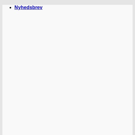
Fortsæt
Nyhedsbrev
til
indhold