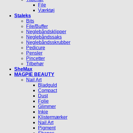
File
Værktøj
Staleks
Bits
File/Buffer
Neglebåndsklipper
Neglebåndssaks
Neglebåndsskrubber
Pedicure
Pensler
Pincetter
Tilbehør
SheMax
MAGPIE BEAUTY
Nail Art
Bladguld
Compact
Dust
Folie
Glimmer
Inkie
Klistermærker
Nail Art
Pigment