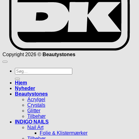
Copyright 2026 ©
Beautystones
Søg
efter:
Hjem
Nyheder
Beautystones
Acrylgel
Crystals
Glitter
Tilbehør
INDIGO NAILS
Nail Art
Folie & Klistermærker
Tilbehør