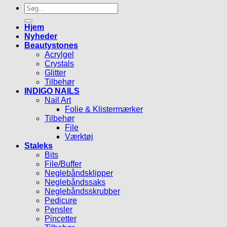
Søg
efter:
Hjem
Nyheder
Beautystones
Acrylgel
Crystals
Glitter
Tilbehør
INDIGO NAILS
Nail Art
Folie & Klistermærker
Tilbehør
File
Værktøj
Staleks
Bits
File/Buffer
Neglebåndsklipper
Neglebåndssaks
Neglebåndsskrubber
Pedicure
Pensler
Pincetter