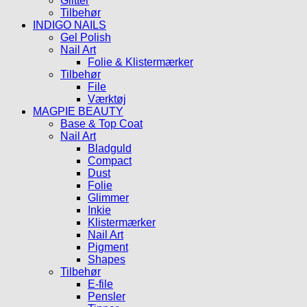
Glitter
Tilbehør
INDIGO NAILS
Gel Polish
Nail Art
Folie & Klistermærker
Tilbehør
File
Værktøj
MAGPIE BEAUTY
Base & Top Coat
Nail Art
Bladguld
Compact
Dust
Folie
Glimmer
Inkie
Klistermærker
Nail Art
Pigment
Shapes
Tilbehør
E-file
Pensler