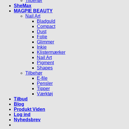
Tilbehør
SheMax
MAGPIE BEAUTY
Nail Art
Bladguld
Compact
Dust
Folie
Glimmer
Inkie
Klistermærker
Nail Art
Pigment
Shapes
Tilbehør
E-file
Pensler
Tipper
Værktøj
Tilbud
Blog
Produkt Viden
Log ind
Nyhedsbrev