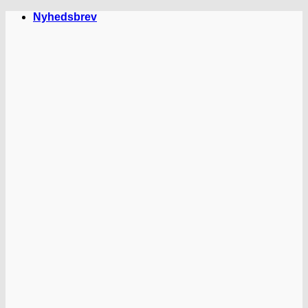
Fortsæt
Nyhedsbrev
til
indhold