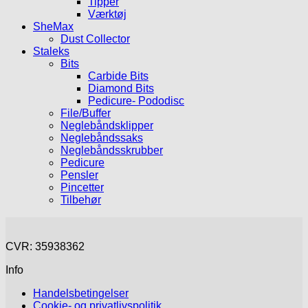
Tipper
Værktøj
SheMax
Dust Collector
Staleks
Bits
Carbide Bits
Diamond Bits
Pedicure- Pododisc
File/Buffer
Neglebåndsklipper
Neglebåndssaks
Neglebåndsskrubber
Pedicure
Pensler
Pincetter
Tilbehør
CVR: 35938362
Info
Handelsbetingelser
Cookie- og privatlivspolitik