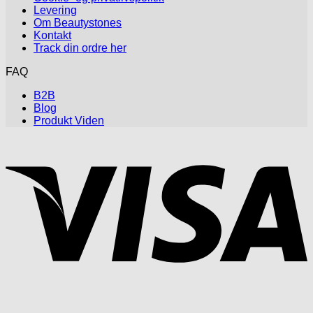
Levering
Om Beautystones
Kontakt
Track din ordre her
FAQ
B2B
Blog
Produkt Viden
V
P