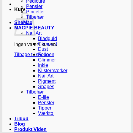
Pedicure
Pensler
Kurv
Pincetter
Tilbehør
SheMax
MAGPIE BEAUTY
Nail Art
Bladguld
Compact
Ingen varer i kurven.
Dust
Tilbage til shoppen
Folie
Glimmer
Inkie
Klistermærker
Nail Art
Pigment
Shapes
Tilbehør
E-file
Pensler
Tipper
Værktøj
Tilbud
Blog
Produkt Viden