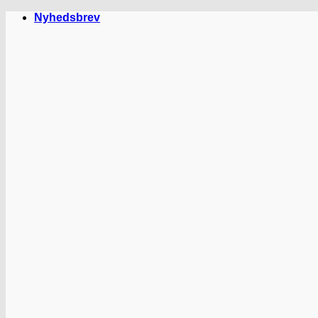
Fortsæt
Nyhedsbrev
til
indhold