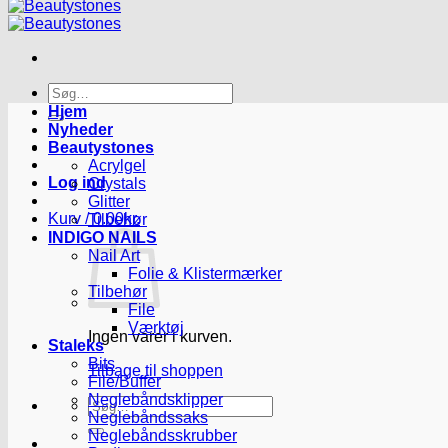
Søg
efter:
Hjem
Nyheder
Beautystones
Acrylgel
Log ind
Crystals
Glitter
Kurv /
0.00
kr.
Tilbehør
INDIGO NAILS
Nail Art
Folie & Klistermærker
Tilbehør
File
Værktøj
Ingen varer i kurven.
Staleks
Bits
Tilbage til shoppen
File/Buffer
Neglebåndsklipper
Søg
Neglebåndssaks
efter:
Neglebåndsskrubber