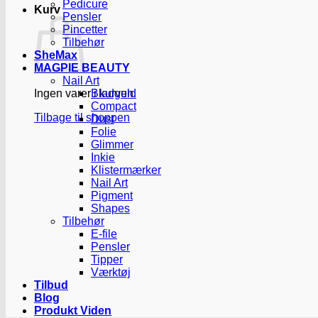
Pedicure
Kurv
Pensler
Pincetter
Tilbehør
SheMax
MAGPIE BEAUTY
Nail Art
Ingen varer i kurven.
Bladguld
Compact
Tilbage til shoppen
Dust
Folie
Glimmer
Inkie
Klistermærker
Nail Art
Pigment
Shapes
Tilbehør
E-file
Pensler
Tipper
Værktøj
Tilbud
Blog
Produkt Viden