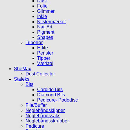
Dust
Folie
Glimmer
Inkie
Klistermærker
Nail Art
Pigment
Shapes
Tilbehør
E-file
Pensler
Tipper
Værktøj
SheMax
Dust Collector
Staleks
Bits
Carbide Bits
Diamond Bits
Pedicure- Pododisc
File/Buffer
Neglebåndsklipper
Neglebåndssaks
Neglebåndsskrubber
Pedicure