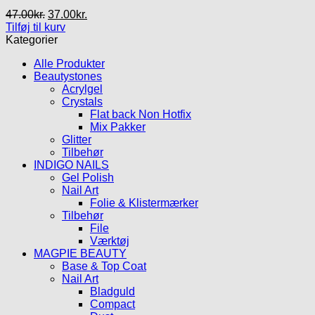
Den
Den
47.00
kr.
37.00
kr.
oprindelige
aktuelle
Tilføj til kurv
pris
pris
Kategorier
var:
er:
Alle Produkter
47.00kr..
37.00kr..
Beautystones
Acrylgel
Crystals
Flat back Non Hotfix
Mix Pakker
Glitter
Tilbehør
INDIGO NAILS
Gel Polish
Nail Art
Folie & Klistermærker
Tilbehør
File
Værktøj
MAGPIE BEAUTY
Base & Top Coat
Nail Art
Bladguld
Compact