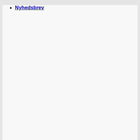
Fortsæt
Nyhedsbrev
til
indhold