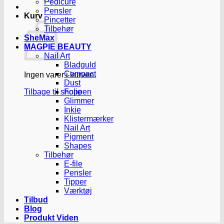
Pedicure
Pensler
Kurv
Pincetter
Tilbehør
SheMax
MAGPIE BEAUTY
Nail Art
Bladguld
Compact
Ingen varer i kurven.
Dust
Tilbage til shoppen
Folie
Glimmer
Inkie
Klistermærker
Nail Art
Pigment
Shapes
Tilbehør
E-file
Pensler
Tipper
Værktøj
Tilbud
Blog
Produkt Viden