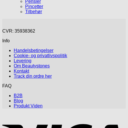
Pensler
Pincetter
Tilbehør
CVR: 35938362
Info
Handelsbetingelser
Cookie- og privatlivspolitik
Levering
Om Beautystones
Kontakt
Track din ordre her
FAQ
B2B
Blog
Produkt Viden
V