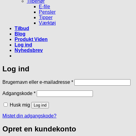
Tilbehør
E-file
Pensler
Tipper
Værktøj
Tilbud
Blog
Produkt Viden
Log ind
Nyhedsbrev
Log ind
Påkrævet
Brugernavn eller e-mailadresse
*
Påkrævet
Adgangskode
*
Husk mig
Log ind
Mistet din adgangskode?
Opret en kundekonto