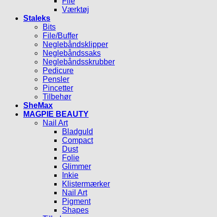
File
Værktøj
Staleks
Bits
File/Buffer
Neglebåndsklipper
Neglebåndssaks
Neglebåndsskrubber
Pedicure
Pensler
Pincetter
Tilbehør
SheMax
MAGPIE BEAUTY
Nail Art
Bladguld
Compact
Dust
Folie
Glimmer
Inkie
Klistermærker
Nail Art
Pigment
Shapes