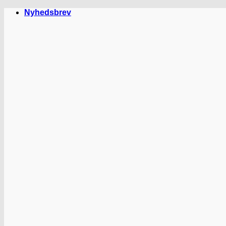
Fortsæt
Nyhedsbrev
til
indhold