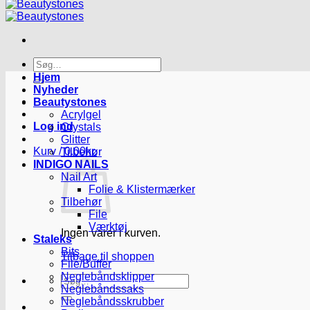
Søg
efter:
Hjem
Nyheder
Beautystones
Acrylgel
Log ind
Crystals
Glitter
Kurv /
0.00
kr.
Tilbehør
INDIGO NAILS
Nail Art
Folie & Klistermærker
Tilbehør
File
Værktøj
Ingen varer i kurven.
Staleks
Bits
Tilbage til shoppen
File/Buffer
Neglebåndsklipper
Søg
Neglebåndssaks
efter:
Neglebåndsskrubber