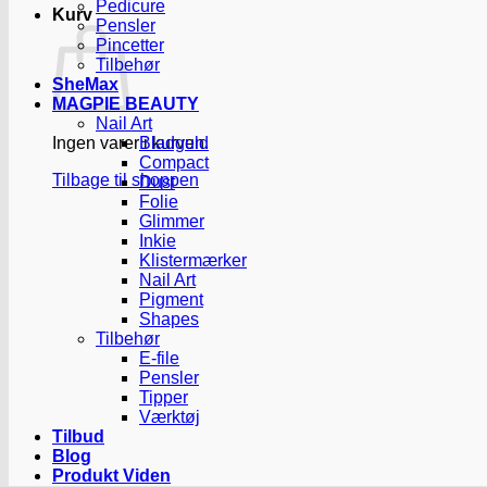
Pedicure
Kurv
Pensler
Pincetter
Tilbehør
SheMax
MAGPIE BEAUTY
Nail Art
Ingen varer i kurven.
Bladguld
Compact
Tilbage til shoppen
Dust
Folie
Glimmer
Inkie
Klistermærker
Nail Art
Pigment
Shapes
Tilbehør
E-file
Pensler
Tipper
Værktøj
Tilbud
Blog
Produkt Viden