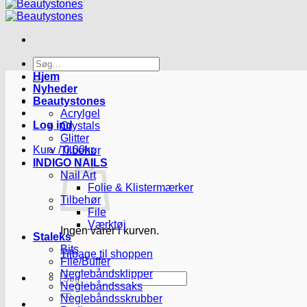
Søg
efter:
Hjem
Nyheder
Beautystones
Acrylgel
Log ind
Crystals
Glitter
Kurv /
0.00
kr.
Tilbehør
INDIGO NAILS
Nail Art
Folie & Klistermærker
Tilbehør
File
Værktøj
Ingen varer i kurven.
Staleks
Bits
Tilbage til shoppen
File/Buffer
Neglebåndsklipper
Søg
Neglebåndssaks
efter:
Neglebåndsskrubber