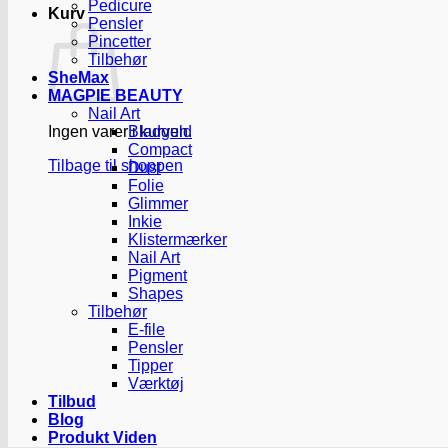
Pedicure
Kurv
Pensler
Pincetter
Tilbehør
SheMax
MAGPIE BEAUTY
Nail Art
Ingen varer i kurven.
Bladguld
Compact
Tilbage til shoppen
Dust
Folie
Glimmer
Inkie
Klistermærker
Nail Art
Pigment
Shapes
Tilbehør
E-file
Pensler
Tipper
Værktøj
Tilbud
Blog
Produkt Viden