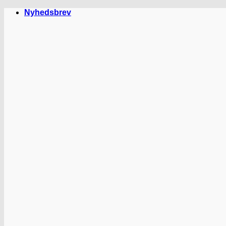
Fortsæt
Nyhedsbrev
til
indhold