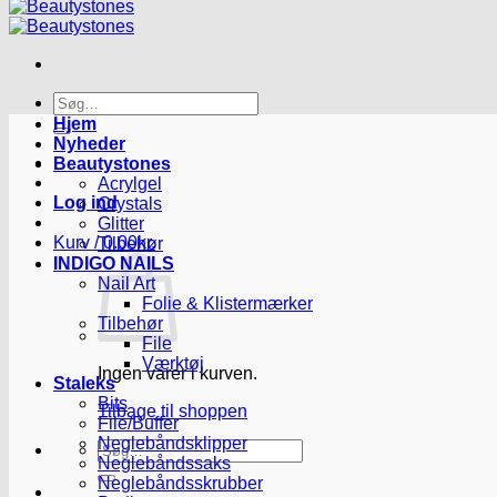
Søg
efter:
Hjem
Nyheder
Beautystones
Acrylgel
Log ind
Crystals
Glitter
Kurv /
0.00
kr.
Tilbehør
INDIGO NAILS
Nail Art
Folie & Klistermærker
Tilbehør
File
Værktøj
Ingen varer i kurven.
Staleks
Bits
Tilbage til shoppen
File/Buffer
Neglebåndsklipper
Søg
Neglebåndssaks
efter:
Neglebåndsskrubber