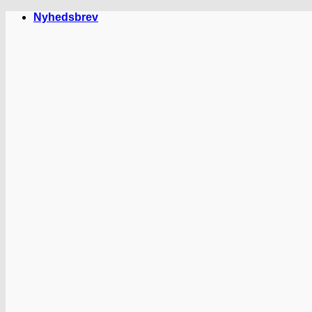
Fortsæt
Nyhedsbrev
til
indhold