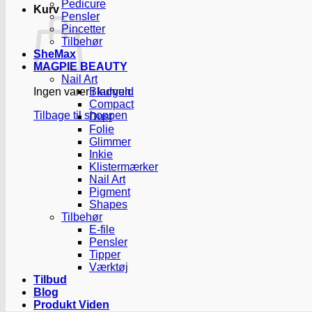
Pedicure
Kurv
Pensler
Pincetter
Tilbehør
SheMax
MAGPIE BEAUTY
Nail Art
Ingen varer i kurven.
Bladguld
Compact
Tilbage til shoppen
Dust
Folie
Glimmer
Inkie
Klistermærker
Nail Art
Pigment
Shapes
Tilbehør
E-file
Pensler
Tipper
Værktøj
Tilbud
Blog
Produkt Viden