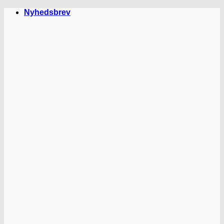
Fortsæt
Nyhedsbrev
til
indhold