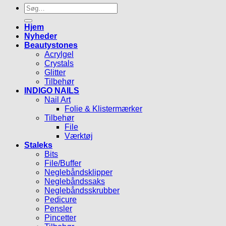
Søg
efter:
Hjem
Nyheder
Beautystones
Acrylgel
Crystals
Glitter
Tilbehør
INDIGO NAILS
Nail Art
Folie & Klistermærker
Tilbehør
File
Værktøj
Staleks
Bits
File/Buffer
Neglebåndsklipper
Neglebåndssaks
Neglebåndsskrubber
Pedicure
Pensler
Pincetter