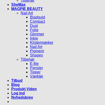
Tilbehør
SheMax
MAGPIE BEAUTY
Nail Art
Bladguld
Compact
Dust
Folie
Glimmer
Inkie
Klistermærker
Nail Art
Pigment
Shapes
Tilbehør
E-file
Pensler
Tipper
Værktøj
Tilbud
Blog
Produkt Viden
Log ind
Nyhedsbrev