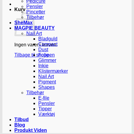
Pedicure
Pensler
Kurv
Pincetter
Tilbehør
SheMax
MAGPIE BEAUTY
Nail Art
Bladguld
Compact
Ingen varer i kurven.
Dust
Tilbage til shoppen
Folie
Glimmer
Inkie
Klistermærker
Nail Art
Pigment
Shapes
Tilbehør
E-file
Pensler
Tipper
Værktøj
Tilbud
Blog
Produkt Viden