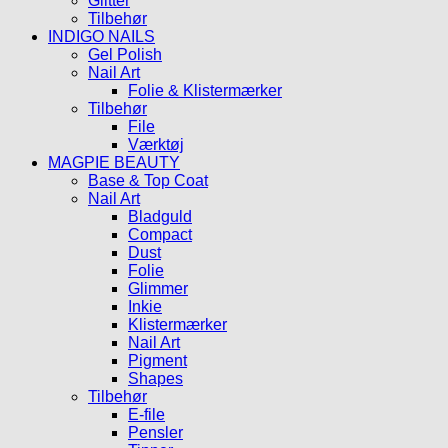
Glitter
Tilbehør
INDIGO NAILS
Gel Polish
Nail Art
Folie & Klistermærker
Tilbehør
File
Værktøj
MAGPIE BEAUTY
Base & Top Coat
Nail Art
Bladguld
Compact
Dust
Folie
Glimmer
Inkie
Klistermærker
Nail Art
Pigment
Shapes
Tilbehør
E-file
Pensler