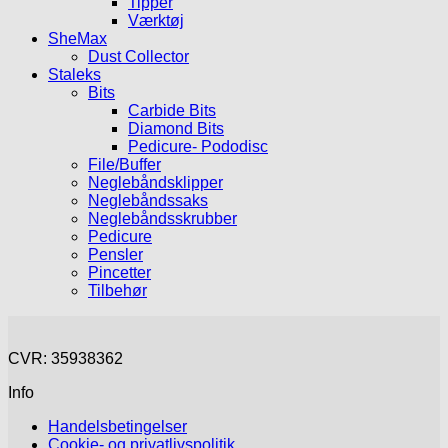
Tipper
Værktøj
SheMax
Dust Collector
Staleks
Bits
Carbide Bits
Diamond Bits
Pedicure- Pododisc
File/Buffer
Neglebåndsklipper
Neglebåndssaks
Neglebåndsskrubber
Pedicure
Pensler
Pincetter
Tilbehør
CVR: 35938362
Info
Handelsbetingelser
Cookie- og privatlivspolitik