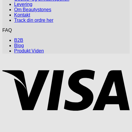
Levering
Om Beautystones
Kontakt
Track din ordre her
FAQ
B2B
Blog
Produkt Viden
V
P