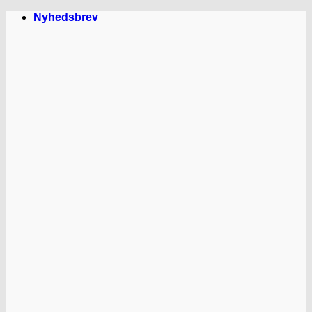
Fortsæt
Nyhedsbrev
til
indhold