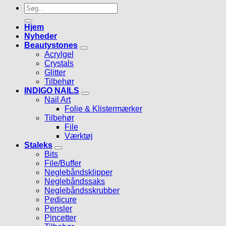
Søg
efter:
Hjem
Nyheder
Beautystones
Acrylgel
Crystals
Glitter
Tilbehør
INDIGO NAILS
Nail Art
Folie & Klistermærker
Tilbehør
File
Værktøj
Staleks
Bits
File/Buffer
Neglebåndsklipper
Neglebåndssaks
Neglebåndsskrubber
Pedicure
Pensler
Pincetter