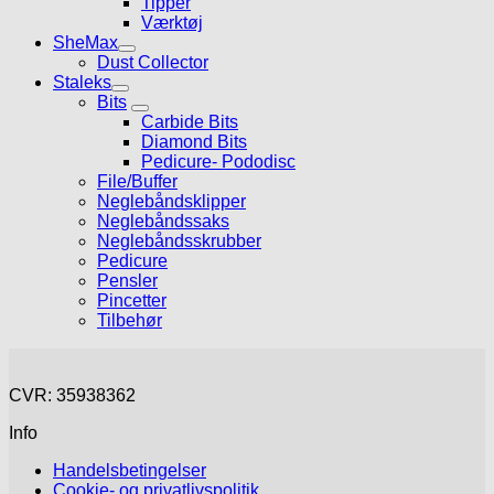
Tipper
Værktøj
SheMax
Dust Collector
Staleks
Bits
Carbide Bits
Diamond Bits
Pedicure- Pododisc
File/Buffer
Neglebåndsklipper
Neglebåndssaks
Neglebåndsskrubber
Pedicure
Pensler
Pincetter
Tilbehør
CVR: 35938362
Info
Handelsbetingelser
Cookie- og privatlivspolitik