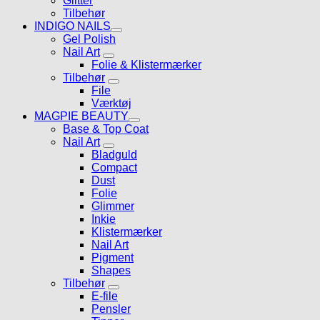
Glitter
Tilbehør
INDIGO NAILS
Gel Polish
Nail Art
Folie & Klistermærker
Tilbehør
File
Værktøj
MAGPIE BEAUTY
Base & Top Coat
Nail Art
Bladguld
Compact
Dust
Folie
Glimmer
Inkie
Klistermærker
Nail Art
Pigment
Shapes
Tilbehør
E-file
Pensler