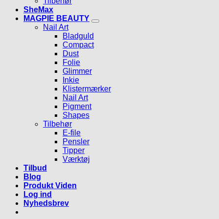
Tilbehør
SheMax
MAGPIE BEAUTY
Nail Art
Bladguld
Compact
Dust
Folie
Glimmer
Inkie
Klistermærker
Nail Art
Pigment
Shapes
Tilbehør
E-file
Pensler
Tipper
Værktøj
Tilbud
Blog
Produkt Viden
Log ind
Nyhedsbrev