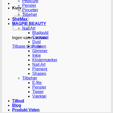
Pedicure
Pensler
Kurv
Pincetter
Tilbehør
SheMax
MAGPIE BEAUTY
Nail Art
Bladguld
Compact
Ingen varer i kurven.
Dust
Tilbage til shoppen
Folie
Glimmer
Inkie
Klistermærker
Nail Art
Pigment
Shapes
Tilbehør
E-file
Pensler
Tipper
Værktøj
Tilbud
Blog
Produkt Viden