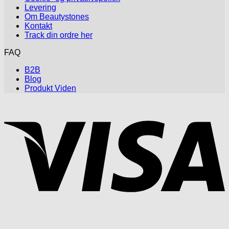
Levering
Om Beautystones
Kontakt
Track din ordre her
FAQ
B2B
Blog
Produkt Viden
V
P