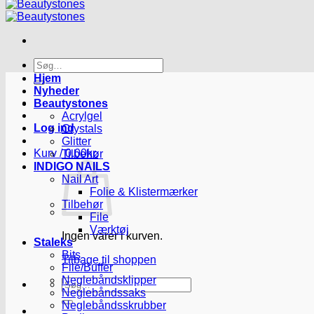
Søg
efter:
Hjem
Nyheder
Beautystones
Acrylgel
Log ind
Crystals
Glitter
Kurv /
0.00
kr.
Tilbehør
INDIGO NAILS
Nail Art
Folie & Klistermærker
Tilbehør
File
Værktøj
Ingen varer i kurven.
Staleks
Bits
Tilbage til shoppen
File/Buffer
Neglebåndsklipper
Søg
Neglebåndssaks
efter:
Neglebåndsskrubber