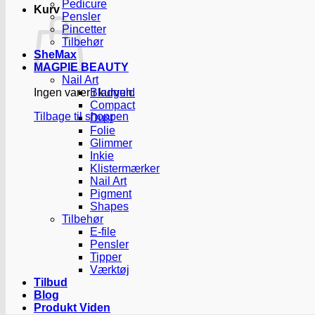
Pedicure
Kurv
Pensler
Pincetter
Tilbehør
SheMax
MAGPIE BEAUTY
Nail Art
Ingen varer i kurven.
Bladguld
Compact
Tilbage til shoppen
Dust
Folie
Glimmer
Inkie
Klistermærker
Nail Art
Pigment
Shapes
Tilbehør
E-file
Pensler
Tipper
Værktøj
Tilbud
Blog
Produkt Viden