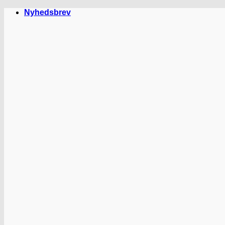
Fortsæt
Nyhedsbrev
til
indhold