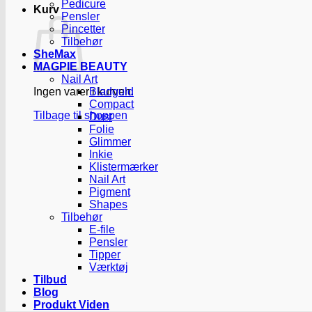
Pedicure
Kurv
Pensler
Pincetter
Tilbehør
SheMax
MAGPIE BEAUTY
Nail Art
Ingen varer i kurven.
Bladguld
Compact
Tilbage til shoppen
Dust
Folie
Glimmer
Inkie
Klistermærker
Nail Art
Pigment
Shapes
Tilbehør
E-file
Pensler
Tipper
Værktøj
Tilbud
Blog
Produkt Viden