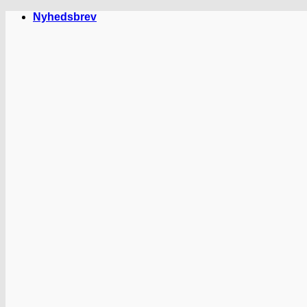
Fortsæt
Nyhedsbrev
til
indhold