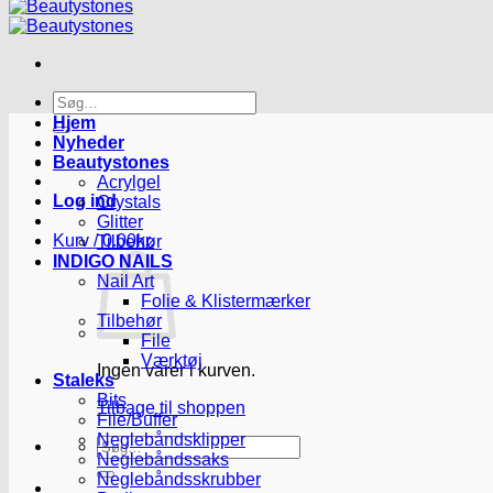
Søg
efter:
Hjem
Nyheder
Beautystones
Acrylgel
Log ind
Crystals
Glitter
Kurv /
0.00
kr.
Tilbehør
INDIGO NAILS
Nail Art
Folie & Klistermærker
Tilbehør
File
Værktøj
Ingen varer i kurven.
Staleks
Bits
Tilbage til shoppen
File/Buffer
Neglebåndsklipper
Søg
Neglebåndssaks
efter:
Neglebåndsskrubber