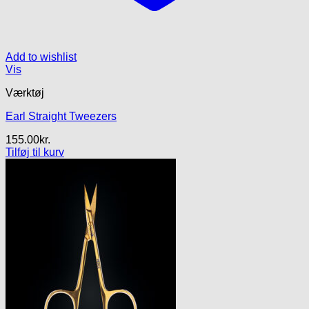
Add to wishlist
Vis
Værktøj
Earl Straight Tweezers
155.00
kr.
Tilføj til kurv