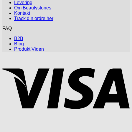
Levering
Om Beautystones
Kontakt
Track din ordre her
FAQ
B2B
Blog
Produkt Viden
V
P