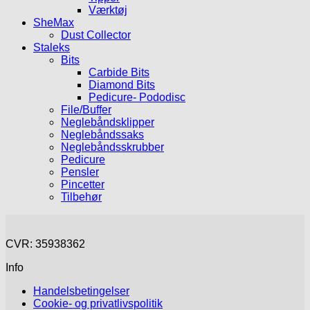
Værktøj
SheMax
Dust Collector
Staleks
Bits
Carbide Bits
Diamond Bits
Pedicure- Pododisc
File/Buffer
Neglebåndsklipper
Neglebåndssaks
Neglebåndsskrubber
Pedicure
Pensler
Pincetter
Tilbehør
CVR: 35938362
Info
Handelsbetingelser
Cookie- og privatlivspolitik