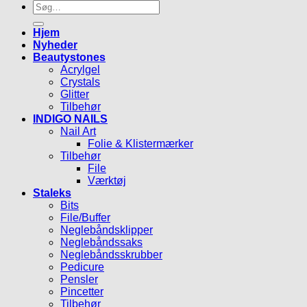
Søg
efter:
Hjem
Nyheder
Beautystones
Acrylgel
Crystals
Glitter
Tilbehør
INDIGO NAILS
Nail Art
Folie & Klistermærker
Tilbehør
File
Værktøj
Staleks
Bits
File/Buffer
Neglebåndsklipper
Neglebåndssaks
Neglebåndsskrubber
Pedicure
Pensler
Pincetter
Tilbehør