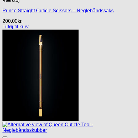
Værktøj
Prince Straight Cuticle Scissors – Neglebåndssaks
200.00
kr.
Tilføj til kurv