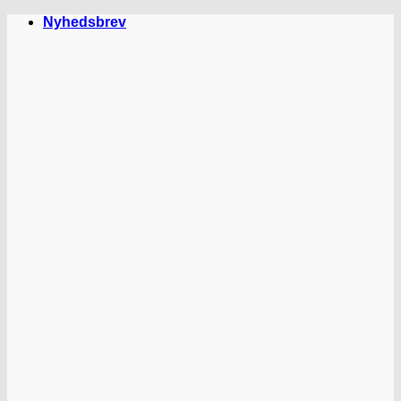
Fortsæt
Nyhedsbrev
til
indhold