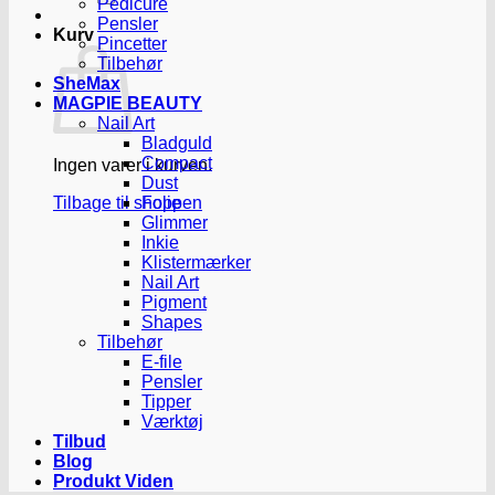
Pedicure
Pensler
Kurv
Pincetter
Tilbehør
SheMax
MAGPIE BEAUTY
Nail Art
Bladguld
Compact
Ingen varer i kurven.
Dust
Tilbage til shoppen
Folie
Glimmer
Inkie
Klistermærker
Nail Art
Pigment
Shapes
Tilbehør
E-file
Pensler
Tipper
Værktøj
Tilbud
Blog
Produkt Viden