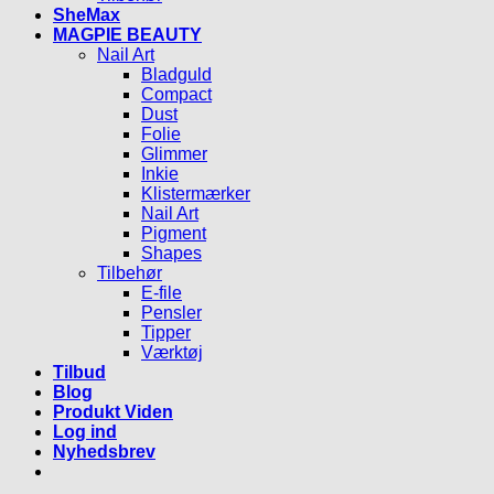
SheMax
MAGPIE BEAUTY
Nail Art
Bladguld
Compact
Dust
Folie
Glimmer
Inkie
Klistermærker
Nail Art
Pigment
Shapes
Tilbehør
E-file
Pensler
Tipper
Værktøj
Tilbud
Blog
Produkt Viden
Log ind
Nyhedsbrev