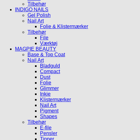
Tilbehør
INDIGO NAILS
Gel Polish
Nail Art
Folie & Klistermærker
Tilbehør
File
Værktøj
MAGPIE BEAUTY
Base & Top Coat
Nail Art
Bladguld
Compact
Dust
Folie
Glimmer
Inkie
Klistermærker
Nail Art
Pigment
Shapes
Tilbehør
E-file
Pensler
Tipper