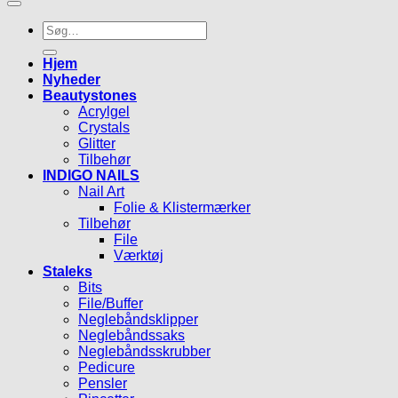
Søg
efter:
Hjem
Nyheder
Beautystones
Acrylgel
Crystals
Glitter
Tilbehør
INDIGO NAILS
Nail Art
Folie & Klistermærker
Tilbehør
File
Værktøj
Staleks
Bits
File/Buffer
Neglebåndsklipper
Neglebåndssaks
Neglebåndsskrubber
Pedicure
Pensler