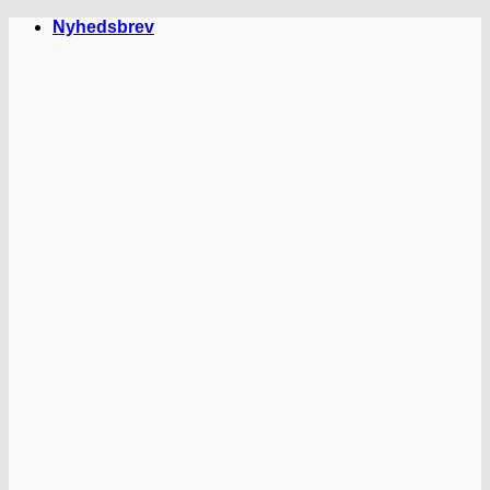
Fortsæt
Nyhedsbrev
til
indhold