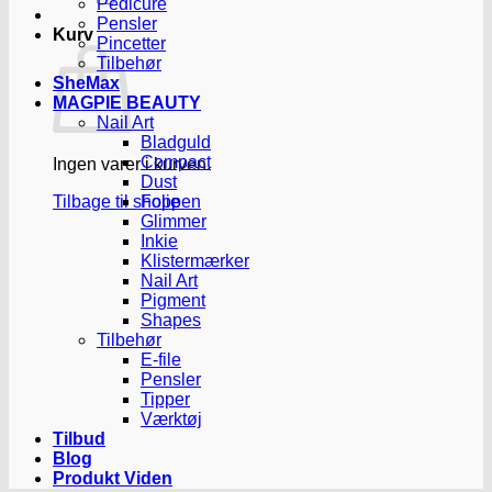
Pedicure
Pensler
Kurv
Pincetter
Tilbehør
SheMax
MAGPIE BEAUTY
Nail Art
Bladguld
Compact
Ingen varer i kurven.
Dust
Tilbage til shoppen
Folie
Glimmer
Inkie
Klistermærker
Nail Art
Pigment
Shapes
Tilbehør
E-file
Pensler
Tipper
Værktøj
Tilbud
Blog
Produkt Viden