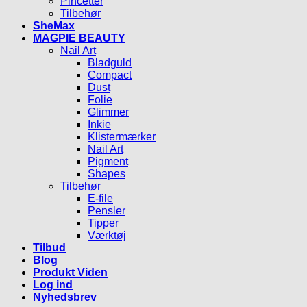
Pincetter
Tilbehør
SheMax
MAGPIE BEAUTY
Nail Art
Bladguld
Compact
Dust
Folie
Glimmer
Inkie
Klistermærker
Nail Art
Pigment
Shapes
Tilbehør
E-file
Pensler
Tipper
Værktøj
Tilbud
Blog
Produkt Viden
Log ind
Nyhedsbrev