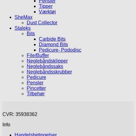
Pensler
Tipper
Værktøj
SheMax
Dust Collector
Staleks
Bits
Carbide Bits
Diamond Bits
Pedicure- Pododisc
File/Buffer
Neglebåndsklipper
Neglebåndssaks
Neglebåndsskrubber
Pedicure
Pensler
Pincetter
Tilbehør
CVR: 35938362
Info
Handelsbetingelser