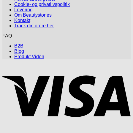
Cookie- og privatlivspolitik
Levering
Om Beautystones
Kontakt
Track din ordre her
FAQ
B2B
Blog
Produkt Viden
V
P