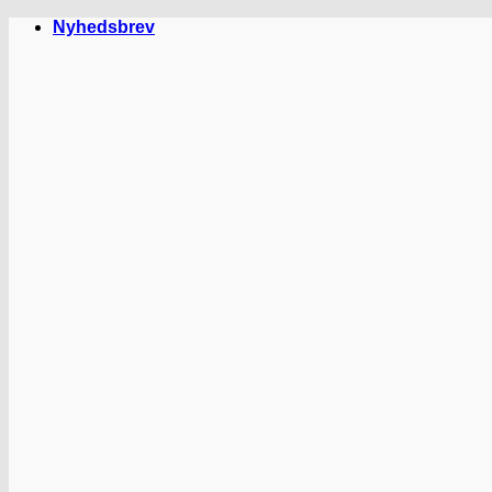
Fortsæt
Nyhedsbrev
til
indhold