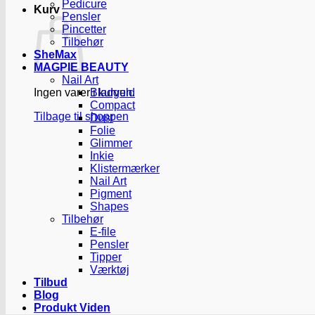
Pedicure
Kurv
Pensler
Pincetter
Tilbehør
SheMax
MAGPIE BEAUTY
Nail Art
Ingen varer i kurven.
Bladguld
Compact
Tilbage til shoppen
Dust
Folie
Glimmer
Inkie
Klistermærker
Nail Art
Pigment
Shapes
Tilbehør
E-file
Pensler
Tipper
Værktøj
Tilbud
Blog
Produkt Viden