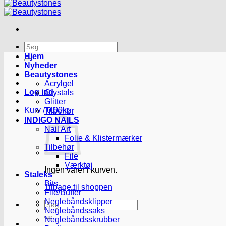
Søg
efter:
Hjem
Nyheder
Beautystones
Acrylgel
Log ind
Crystals
Glitter
Kurv /
0.00
kr.
Tilbehør
INDIGO NAILS
Nail Art
Folie & Klistermærker
Tilbehør
File
Værktøj
Ingen varer i kurven.
Staleks
Bits
Tilbage til shoppen
File/Buffer
Neglebåndsklipper
Søg
Neglebåndssaks
efter:
Neglebåndsskrubber