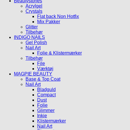
Beautystones
Acrylgel
Crystals
Flat back Non Hotfix
Mix Pakker
Glitter
Tilbehør
INDIGO NAILS
Gel Polish
Nail Art
Folie & Klistermærker
Tilbehør
File
Værktøj
MAGPIE BEAUTY
Base & Top Coat
Nail Art
Bladguld
Compact
Dust
Folie
Glimmer
Inkie
Klistermærker
Nail Art