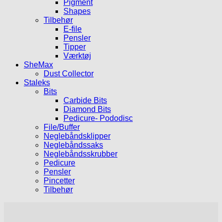
Pigment
Shapes
Tilbehør
E-file
Pensler
Tipper
Værktøj
SheMax
Dust Collector
Staleks
Bits
Carbide Bits
Diamond Bits
Pedicure- Pododisc
File/Buffer
Neglebåndsklipper
Neglebåndssaks
Neglebåndsskrubber
Pedicure
Pensler
Pincetter
Tilbehør