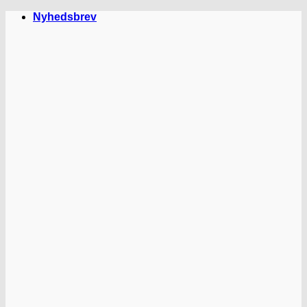
Fortsæt
Nyhedsbrev
til
indhold