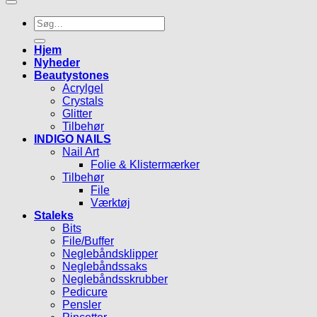
Søg
efter:
Hjem
Nyheder
Beautystones
Acrylgel
Crystals
Glitter
Tilbehør
INDIGO NAILS
Nail Art
Folie & Klistermærker
Tilbehør
File
Værktøj
Staleks
Bits
File/Buffer
Neglebåndsklipper
Neglebåndssaks
Neglebåndsskrubber
Pedicure
Pensler