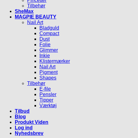
Pincetter
Tilbehør
SheMax
MAGPIE BEAUTY
Nail Art
Bladguld
Compact
Dust
Folie
Glimmer
Inkie
Klistermærker
Nail Art
Pigment
Shapes
Tilbehør
E-file
Pensler
Tipper
Værktøj
Tilbud
Blog
Produkt Viden
Log ind
Nyhedsbrev