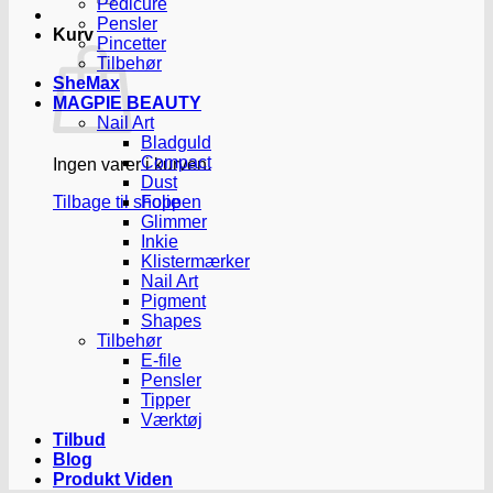
Pedicure
Pensler
Kurv
Pincetter
Tilbehør
SheMax
MAGPIE BEAUTY
Nail Art
Bladguld
Compact
Ingen varer i kurven.
Dust
Tilbage til shoppen
Folie
Glimmer
Inkie
Klistermærker
Nail Art
Pigment
Shapes
Tilbehør
E-file
Pensler
Tipper
Værktøj
Tilbud
Blog
Produkt Viden