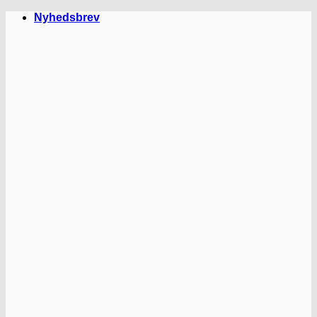
Fortsæt
Nyhedsbrev
til
indhold