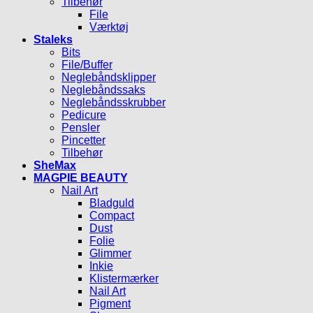
Tilbehør
File
Værktøj
Staleks
Bits
File/Buffer
Neglebåndsklipper
Neglebåndssaks
Neglebåndsskrubber
Pedicure
Pensler
Pincetter
Tilbehør
SheMax
MAGPIE BEAUTY
Nail Art
Bladguld
Compact
Dust
Folie
Glimmer
Inkie
Klistermærker
Nail Art
Pigment