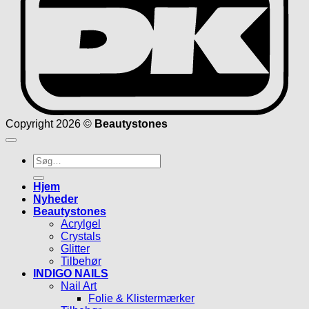
Copyright 2026 ©
Beautystones
Søg
efter:
Hjem
Nyheder
Beautystones
Acrylgel
Crystals
Glitter
Tilbehør
INDIGO NAILS
Nail Art
Folie & Klistermærker