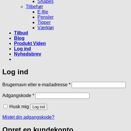
Shapes
Tilbehør
E-file
Pensler
Tipper
Værktøj
Tilbud
Blog
Produkt Viden
Log ind
Nyhedsbrev
Log ind
Påkrævet
Brugernavn eller e-mailadresse
*
Påkrævet
Adgangskode
*
Husk mig
Log ind
Mistet din adgangskode?
Opret en kundekonto