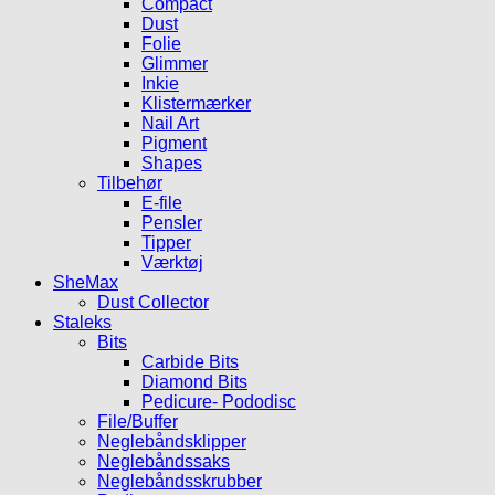
Compact
Dust
Folie
Glimmer
Inkie
Klistermærker
Nail Art
Pigment
Shapes
Tilbehør
E-file
Pensler
Tipper
Værktøj
SheMax
Dust Collector
Staleks
Bits
Carbide Bits
Diamond Bits
Pedicure- Pododisc
File/Buffer
Neglebåndsklipper
Neglebåndssaks
Neglebåndsskrubber