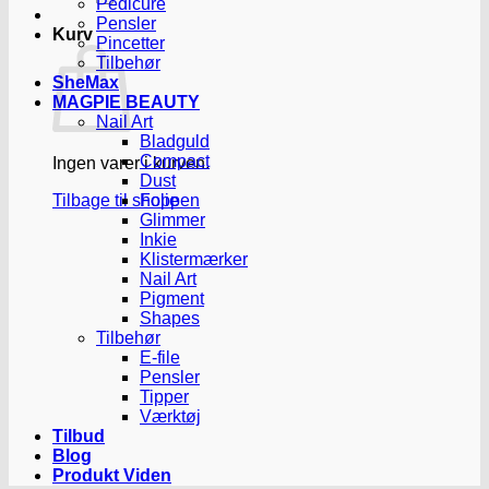
Pedicure
Pensler
Kurv
Pincetter
Tilbehør
SheMax
MAGPIE BEAUTY
Nail Art
Bladguld
Compact
Ingen varer i kurven.
Dust
Tilbage til shoppen
Folie
Glimmer
Inkie
Klistermærker
Nail Art
Pigment
Shapes
Tilbehør
E-file
Pensler
Tipper
Værktøj
Tilbud
Blog
Produkt Viden