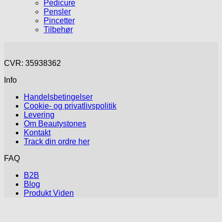
Pedicure
Pensler
Pincetter
Tilbehør
CVR: 35938362
Info
Handelsbetingelser
Cookie- og privatlivspolitik
Levering
Om Beautystones
Kontakt
Track din ordre her
FAQ
B2B
Blog
Produkt Viden
V