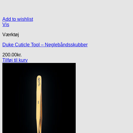
Add to wishlist
Vis
Værktøj
Duke Cuticle Tool – Neglebåndsskubber
200.00
kr.
Tilføj til kurv