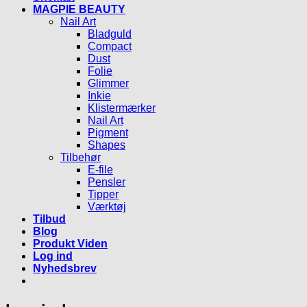
MAGPIE BEAUTY
Nail Art
Bladguld
Compact
Dust
Folie
Glimmer
Inkie
Klistermærker
Nail Art
Pigment
Shapes
Tilbehør
E-file
Pensler
Tipper
Værktøj
Tilbud
Blog
Produkt Viden
Log ind
Nyhedsbrev