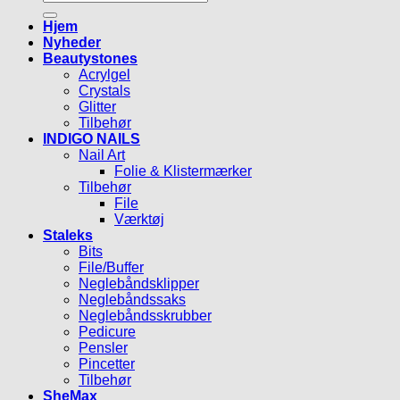
efter:
Hjem
Nyheder
Beautystones
Acrylgel
Crystals
Glitter
Tilbehør
INDIGO NAILS
Nail Art
Folie & Klistermærker
Tilbehør
File
Værktøj
Staleks
Bits
File/Buffer
Neglebåndsklipper
Neglebåndssaks
Neglebåndsskrubber
Pedicure
Pensler
Pincetter
Tilbehør
SheMax