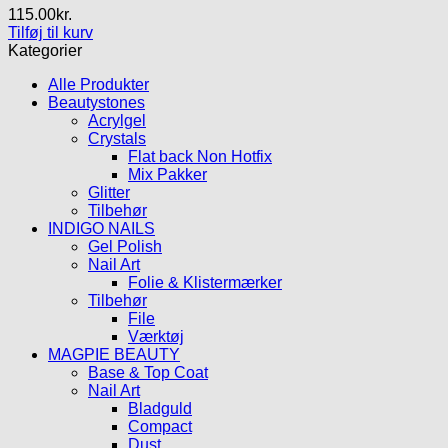
115.00
kr.
Tilføj til kurv
Kategorier
Alle Produkter
Beautystones
Acrylgel
Crystals
Flat back Non Hotfix
Mix Pakker
Glitter
Tilbehør
INDIGO NAILS
Gel Polish
Nail Art
Folie & Klistermærker
Tilbehør
File
Værktøj
MAGPIE BEAUTY
Base & Top Coat
Nail Art
Bladguld
Compact
Dust