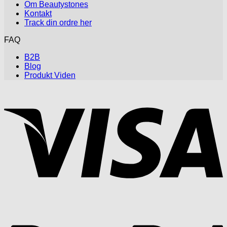
Om Beautystones
Kontakt
Track din ordre her
FAQ
B2B
Blog
Produkt Viden
V
P