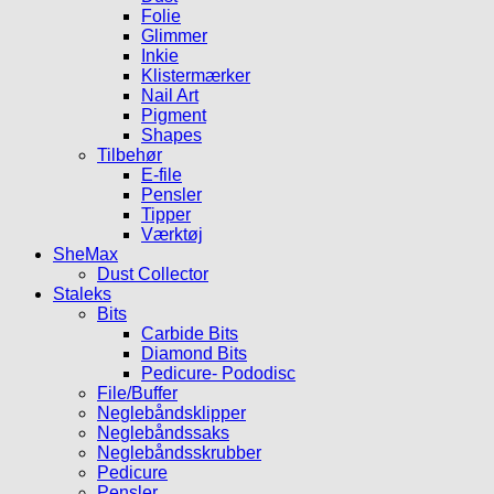
Folie
Glimmer
Inkie
Klistermærker
Nail Art
Pigment
Shapes
Tilbehør
E-file
Pensler
Tipper
Værktøj
SheMax
Dust Collector
Staleks
Bits
Carbide Bits
Diamond Bits
Pedicure- Pododisc
File/Buffer
Neglebåndsklipper
Neglebåndssaks
Neglebåndsskrubber
Pedicure
Pensler