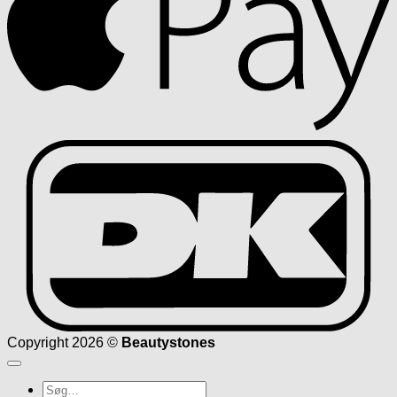
D
Copyright 2026 ©
Beautystones
Søg