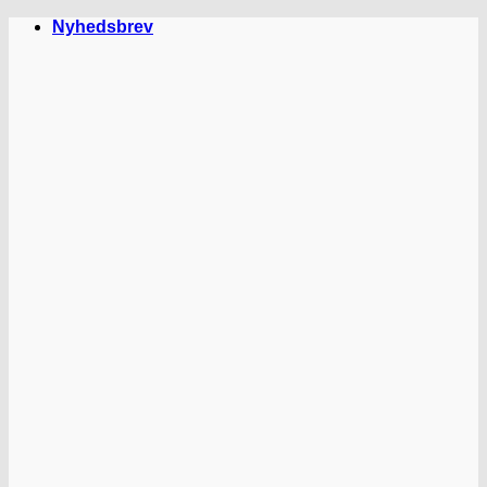
Fortsæt
Nyhedsbrev
til
indhold