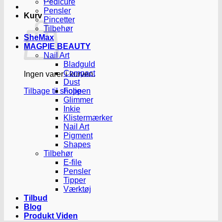
Pedicure
Pensler
Kurv
Pincetter
Tilbehør
SheMax
MAGPIE BEAUTY
Nail Art
Bladguld
Compact
Ingen varer i kurven.
Dust
Tilbage til shoppen
Folie
Glimmer
Inkie
Klistermærker
Nail Art
Pigment
Shapes
Tilbehør
E-file
Pensler
Tipper
Værktøj
Tilbud
Blog
Produkt Viden