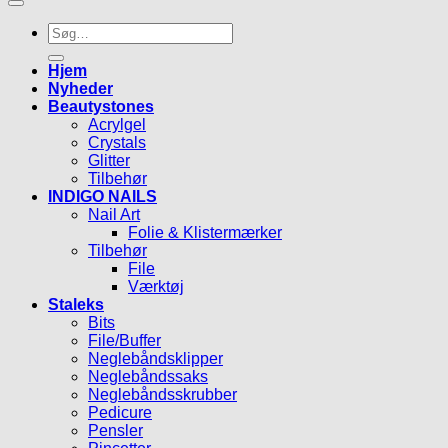
Søg
efter:
Hjem
Nyheder
Beautystones
Acrylgel
Crystals
Glitter
Tilbehør
INDIGO NAILS
Nail Art
Folie & Klistermærker
Tilbehør
File
Værktøj
Staleks
Bits
File/Buffer
Neglebåndsklipper
Neglebåndssaks
Neglebåndsskrubber
Pedicure
Pensler