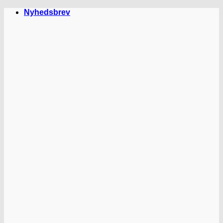
Fortsæt
Nyhedsbrev
til
indhold