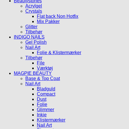
Beautystones
Acrylgel
Crystals
Flat back Non Hotfix
Mix Pakker
Glitter
Tilbehør
INDIGO NAILS
Gel Polish
Nail Art
Folie & Klistermærker
Tilbehør
File
Værktøj
MAGPIE BEAUTY
Base & Top Coat
Nail Art
Bladguld
Compact
Dust
Folie
Glimmer
Inkie
Klistermærker
Nail Art