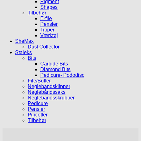
Pigment
Shapes
Tilbehør
E-file
Pensler
Tipper
Værktøj
SheMax
Dust Collector
Staleks
Bits
Carbide Bits
Diamond Bits
Pedicure- Pododisc
File/Buffer
Neglebåndsklipper
Neglebåndssaks
Neglebåndsskrubber
Pedicure
Pensler
Pincetter
Tilbehør