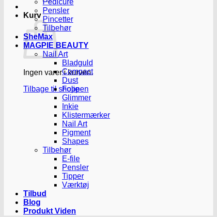
Pedicure
Pensler
Kurv
Pincetter
Tilbehør
SheMax
MAGPIE BEAUTY
Nail Art
Bladguld
Compact
Ingen varer i kurven.
Dust
Tilbage til shoppen
Folie
Glimmer
Inkie
Klistermærker
Nail Art
Pigment
Shapes
Tilbehør
E-file
Pensler
Tipper
Værktøj
Tilbud
Blog
Produkt Viden