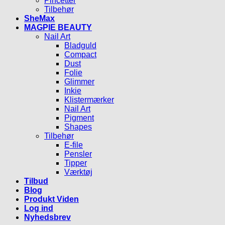
Pincetter
Tilbehør
SheMax
MAGPIE BEAUTY
Nail Art
Bladguld
Compact
Dust
Folie
Glimmer
Inkie
Klistermærker
Nail Art
Pigment
Shapes
Tilbehør
E-file
Pensler
Tipper
Værktøj
Tilbud
Blog
Produkt Viden
Log ind
Nyhedsbrev