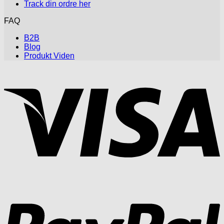
Track din ordre her
FAQ
B2B
Blog
Produkt Viden
V
P