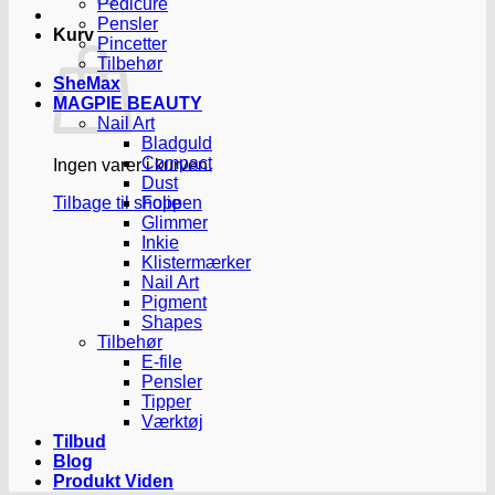
Pedicure
Pensler
Kurv
Pincetter
Tilbehør
SheMax
MAGPIE BEAUTY
Nail Art
Bladguld
Compact
Ingen varer i kurven.
Dust
Tilbage til shoppen
Folie
Glimmer
Inkie
Klistermærker
Nail Art
Pigment
Shapes
Tilbehør
E-file
Pensler
Tipper
Værktøj
Tilbud
Blog
Produkt Viden