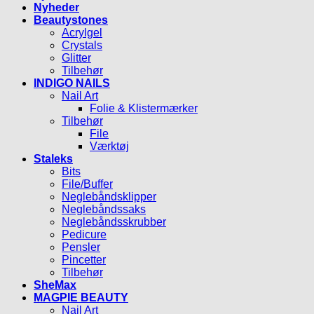
Nyheder
Beautystones
Acrylgel
Crystals
Glitter
Tilbehør
INDIGO NAILS
Nail Art
Folie & Klistermærker
Tilbehør
File
Værktøj
Staleks
Bits
File/Buffer
Neglebåndsklipper
Neglebåndssaks
Neglebåndsskrubber
Pedicure
Pensler
Pincetter
Tilbehør
SheMax
MAGPIE BEAUTY
Nail Art