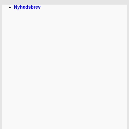
Fortsæt
Nyhedsbrev
til
indhold