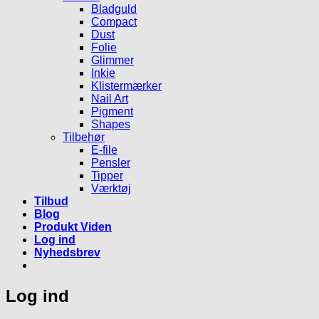
Bladguld
Compact
Dust
Folie
Glimmer
Inkie
Klistermærker
Nail Art
Pigment
Shapes
Tilbehør
E-file
Pensler
Tipper
Værktøj
Tilbud
Blog
Produkt Viden
Log ind
Nyhedsbrev
Log ind