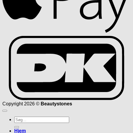
D
Copyright 2026 ©
Beautystones
Søg
efter:
Hjem