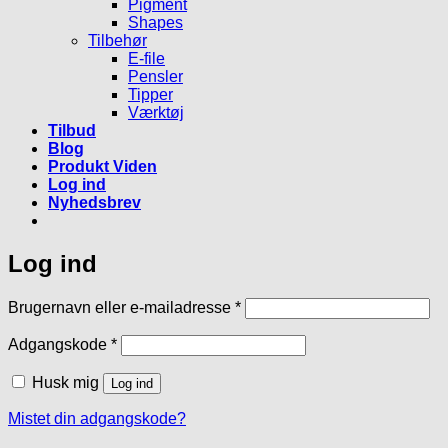
Pigment
Shapes
Tilbehør
E-file
Pensler
Tipper
Værktøj
Tilbud
Blog
Produkt Viden
Log ind
Nyhedsbrev
Log ind
Påkrævet
Brugernavn eller e-mailadresse
*
Påkrævet
Adgangskode
*
Husk mig
Log ind
Mistet din adgangskode?