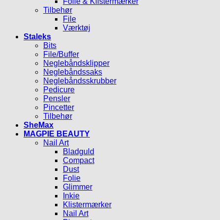
Folie & Klistermærker
Tilbehør
File
Værktøj
Staleks
Bits
File/Buffer
Neglebåndsklipper
Neglebåndssaks
Neglebåndsskrubber
Pedicure
Pensler
Pincetter
Tilbehør
SheMax
MAGPIE BEAUTY
Nail Art
Bladguld
Compact
Dust
Folie
Glimmer
Inkie
Klistermærker
Nail Art