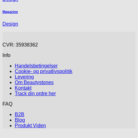
Magazine
Design
CVR: 35938362
Info
Handelsbetingelser
Cookie- og privatlivspolitik
Levering
Om Beautystones
Kontakt
Track din ordre her
FAQ
B2B
Blog
Produkt Viden
V