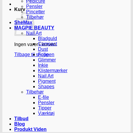
Pedicure
Pensler
Kurv
Pincetter
Tilbehør
SheMax
MAGPIE BEAUTY
Nail Art
Bladguld
Compact
Ingen varer i kurven.
Dust
Tilbage til shoppen
Folie
Glimmer
Inkie
Klistermærker
Nail Art
Pigment
Shapes
Tilbehør
E-file
Pensler
Tipper
Værktøj
Tilbud
Blog
Produkt Viden