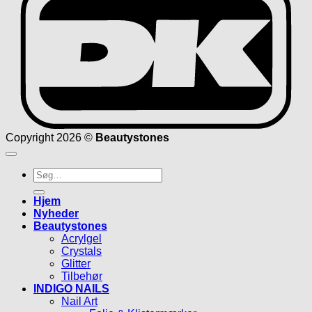
Copyright 2026 ©
Beautystones
Søg
efter:
Hjem
Nyheder
Beautystones
Acrylgel
Crystals
Glitter
Tilbehør
INDIGO NAILS
Nail Art