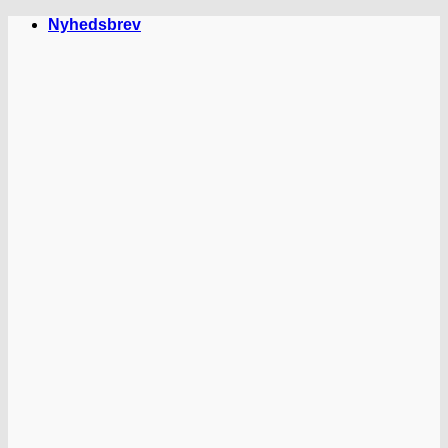
Fortsæt
Nyhedsbrev
til
indhold