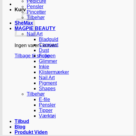
Pedicure
Pensler
Kurv
Pincetter
Tilbehør
SheMax
MAGPIE BEAUTY
Nail Art
Bladguld
Compact
Ingen varer i kurven.
Dust
Tilbage til shoppen
Folie
Glimmer
Inkie
Klistermærker
Nail Art
Pigment
Shapes
Tilbehør
E-file
Pensler
Tipper
Værktøj
Tilbud
Blog
Produkt Viden