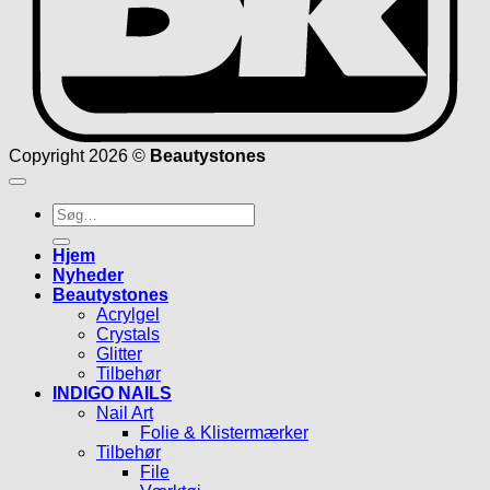
Copyright 2026 ©
Beautystones
Søg
efter:
Hjem
Nyheder
Beautystones
Acrylgel
Crystals
Glitter
Tilbehør
INDIGO NAILS
Nail Art
Folie & Klistermærker
Tilbehør
File