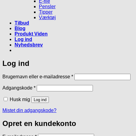
E-file
Pensler
Tipper
Værktøj
Tilbud
Blog
Produkt Viden
Log ind
Nyhedsbrev
Log ind
Påkrævet
Brugernavn eller e-mailadresse
*
Påkrævet
Adgangskode
*
Husk mig
Log ind
Mistet din adgangskode?
Opret en kundekonto