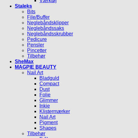
Værktøj
Staleks
Bits
File/Buffer
Neglebåndsklipper
Neglebåndssaks
Neglebåndsskrubber
Pedicure
Pensler
Pincetter
Tilbehør
SheMax
MAGPIE BEAUTY
Nail Art
Bladguld
Compact
Dust
Folie
Glimmer
Inkie
Klistermærker
Nail Art
Pigment
Shapes
Tilbehør