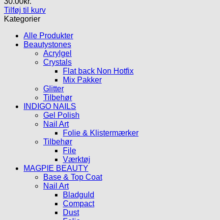
30.00
kr.
Tilføj til kurv
Kategorier
Alle Produkter
Beautystones
Acrylgel
Crystals
Flat back Non Hotfix
Mix Pakker
Glitter
Tilbehør
INDIGO NAILS
Gel Polish
Nail Art
Folie & Klistermærker
Tilbehør
File
Værktøj
MAGPIE BEAUTY
Base & Top Coat
Nail Art
Bladguld
Compact
Dust