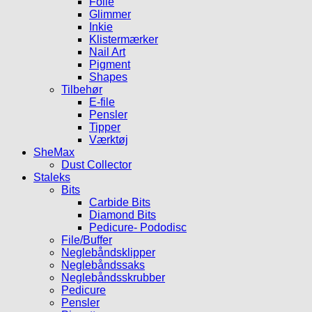
Folie
Glimmer
Inkie
Klistermærker
Nail Art
Pigment
Shapes
Tilbehør
E-file
Pensler
Tipper
Værktøj
SheMax
Dust Collector
Staleks
Bits
Carbide Bits
Diamond Bits
Pedicure- Pododisc
File/Buffer
Neglebåndsklipper
Neglebåndssaks
Neglebåndsskrubber
Pedicure
Pensler