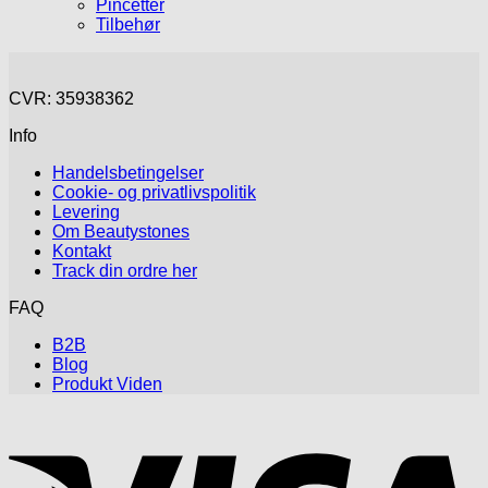
Pincetter
Tilbehør
CVR: 35938362
Info
Handelsbetingelser
Cookie- og privatlivspolitik
Levering
Om Beautystones
Kontakt
Track din ordre her
FAQ
B2B
Blog
Produkt Viden
V