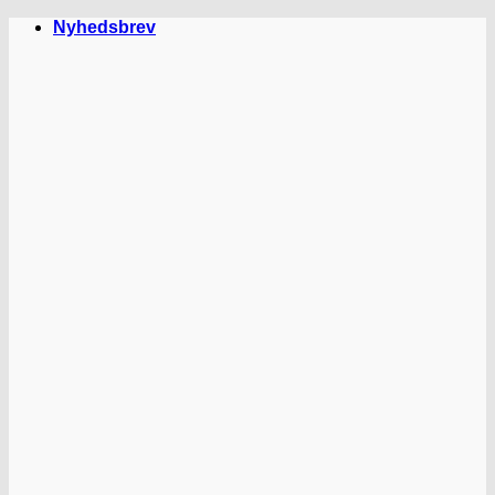
Fortsæt
Nyhedsbrev
til
indhold