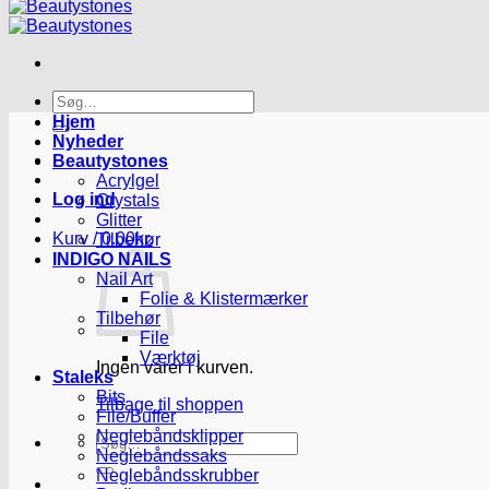
Søg
efter:
Hjem
Nyheder
Beautystones
Acrylgel
Log ind
Crystals
Glitter
Kurv /
0.00
kr.
Tilbehør
INDIGO NAILS
Nail Art
Folie & Klistermærker
Tilbehør
File
Værktøj
Ingen varer i kurven.
Staleks
Bits
Tilbage til shoppen
File/Buffer
Neglebåndsklipper
Søg
Neglebåndssaks
efter:
Neglebåndsskrubber