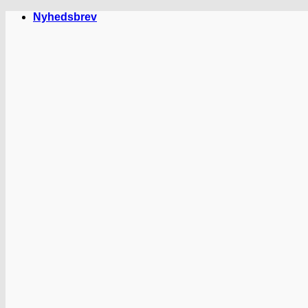
Fortsæt
Nyhedsbrev
til
indhold