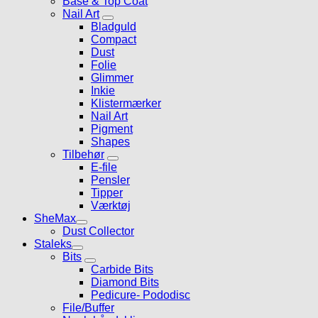
Base & Top Coat
Nail Art
Bladguld
Compact
Dust
Folie
Glimmer
Inkie
Klistermærker
Nail Art
Pigment
Shapes
Tilbehør
E-file
Pensler
Tipper
Værktøj
SheMax
Dust Collector
Staleks
Bits
Carbide Bits
Diamond Bits
Pedicure- Pododisc
File/Buffer