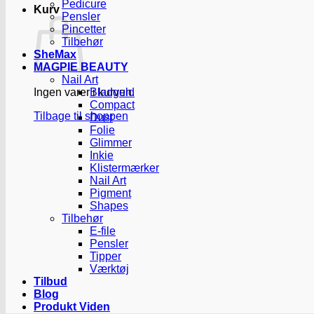
Pedicure
Kurv
Pensler
Pincetter
Tilbehør
SheMax
MAGPIE BEAUTY
Nail Art
Ingen varer i kurven.
Bladguld
Compact
Tilbage til shoppen
Dust
Folie
Glimmer
Inkie
Klistermærker
Nail Art
Pigment
Shapes
Tilbehør
E-file
Pensler
Tipper
Værktøj
Tilbud
Blog
Produkt Viden