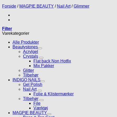
Forside
/
MAGPIE BEAUTY
/
Nail Art
/
Glimmer
Filter
Varekategorier
Alle Produkter
Beautystones
Acrylgel
Crystals
Flat back Non Hotfix
Mix Pakker
Glitter
Tilbehør
INDIGO NAILS
Gel Polish
Nail Art
Folie & Klistermærker
Tilbehør
File
Værktøj
MAGPIE BEAUTY