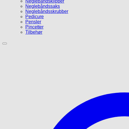
Neglebåndsklipper
Neglebåndssaks
Neglebåndsskrubber
Pedicure
Pensler
Pincetter
Tilbehør