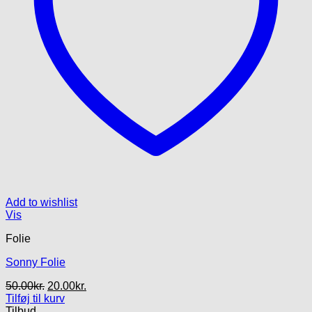
Add to wishlist
Vis
Folie
Sonny Folie
Den
Den
50.00
kr.
20.00
kr.
oprindelige
aktuelle
Tilføj til kurv
pris
pris
Tilbud