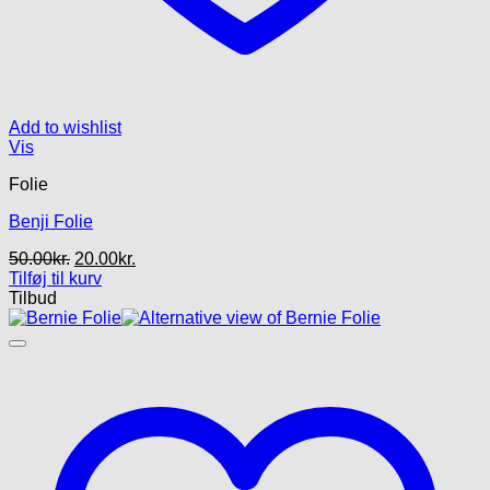
Add to wishlist
Vis
Folie
Benji Folie
Den
Den
50.00
kr.
20.00
kr.
oprindelige
aktuelle
Tilføj til kurv
pris
pris
Tilbud
var:
er:
50.00kr..
20.00kr..