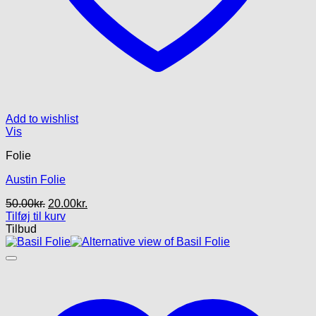
Add to wishlist
Vis
Folie
Austin Folie
Den
Den
50.00
kr.
20.00
kr.
oprindelige
aktuelle
Tilføj til kurv
pris
pris
Tilbud
var:
er:
50.00kr..
20.00kr..