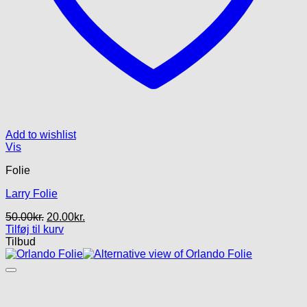
Add to wishlist
Vis
Folie
Larry Folie
Den
Den
50.00
kr.
20.00
kr.
oprindelige
aktuelle
Tilføj til kurv
pris
pris
Tilbud
var:
er:
50.00kr..
20.00kr..