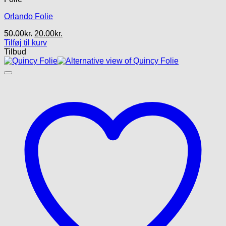
Orlando Folie
Den
Den
50.00
kr.
20.00
kr.
oprindelige
aktuelle
Tilføj til kurv
pris
pris
Tilbud
var:
er:
50.00kr..
20.00kr..