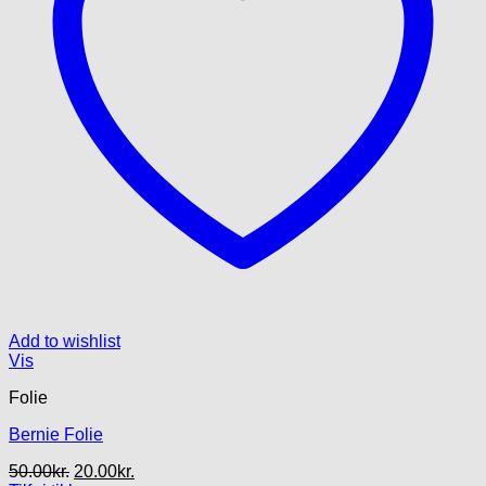
Add to wishlist
Vis
Folie
Bernie Folie
Den
Den
50.00
kr.
20.00
kr.