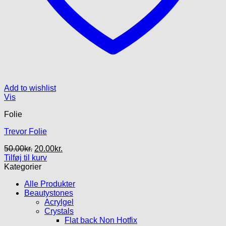
Add to wishlist
Vis
Folie
Trevor Folie
Den
Den
50.00
kr.
20.00
kr.
oprindelige
aktuelle
Tilføj til kurv
pris
pris
Kategorier
var:
er:
Alle Produkter
50.00kr..
20.00kr..
Beautystones
Acrylgel
Crystals
Flat back Non Hotfix