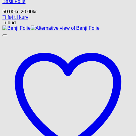
Basil Folie
Den
Den
50.00
kr.
20.00
kr.
oprindelige
aktuelle
Tilføj til kurv
pris
pris
Tilbud
var:
er:
50.00kr..
20.00kr..