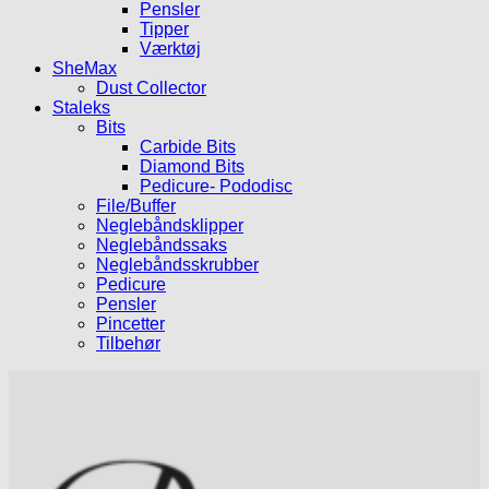
Pensler
Tipper
Værktøj
SheMax
Dust Collector
Staleks
Bits
Carbide Bits
Diamond Bits
Pedicure- Pododisc
File/Buffer
Neglebåndsklipper
Neglebåndssaks
Neglebåndsskrubber
Pedicure
Pensler
Pincetter
Tilbehør