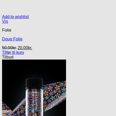
Add to wishlist
Vis
Folie
Doug Folie
Den
Den
50.00
kr.
20.00
kr.
oprindelige
aktuelle
Tilføj til kurv
pris
pris
Tilbud
var:
er:
50.00kr..
20.00kr..