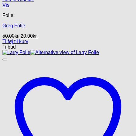
Vis
Folie
Greg Folie
Den
Den
50.00
kr.
20.00
kr.
oprindelige
aktuelle
Tilføj til kurv
pris
pris
Tilbud
var:
er:
50.00kr..
20.00kr..