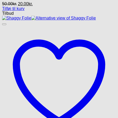
Den
Den
50.00
kr.
20.00
kr.
oprindelige
aktuelle
Tilføj til kurv
pris
pris
Tilbud
var:
er:
50.00kr..
20.00kr..