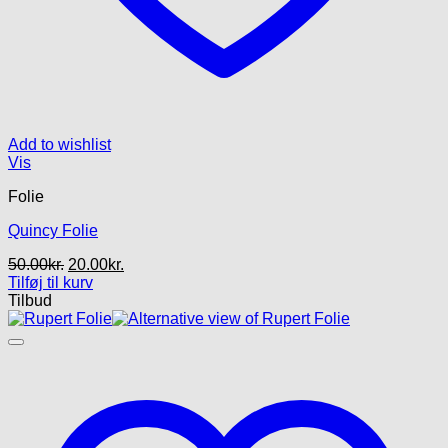
Add to wishlist
Vis
Folie
Quincy Folie
Den
Den
50.00
kr.
20.00
kr.
oprindelige
aktuelle
Tilføj til kurv
pris
pris
Tilbud
var:
er:
50.00kr..
20.00kr..