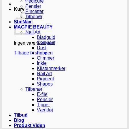
Pedicure
Pensler
Kurv
Pincetter
Tilbehør
SheMax
MAGPIE BEAUTY
Nail Art
Bladguld
Compact
Ingen varer i kurven.
Dust
Tilbage til shoppen
Folie
Glimmer
Inkie
Klistermærker
Nail Art
Pigment
Shapes
Tilbehør
E-file
Pensler
Tipper
Værktøj
Tilbud
Blog
Produkt Viden