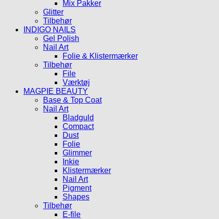
Mix Pakker
Glitter
Tilbehør
INDIGO NAILS
Gel Polish
Nail Art
Folie & Klistermærker
Tilbehør
File
Værktøj
MAGPIE BEAUTY
Base & Top Coat
Nail Art
Bladguld
Compact
Dust
Folie
Glimmer
Inkie
Klistermærker
Nail Art
Pigment
Shapes
Tilbehør
E-file