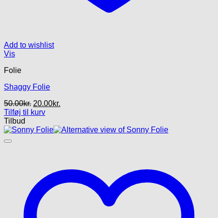
Add to wishlist
Vis
Folie
Shaggy Folie
Den
Den
50.00
kr.
20.00
kr.
oprindelige
aktuelle
Tilføj til kurv
pris
pris
Tilbud
var:
er:
50.00kr..
20.00kr..