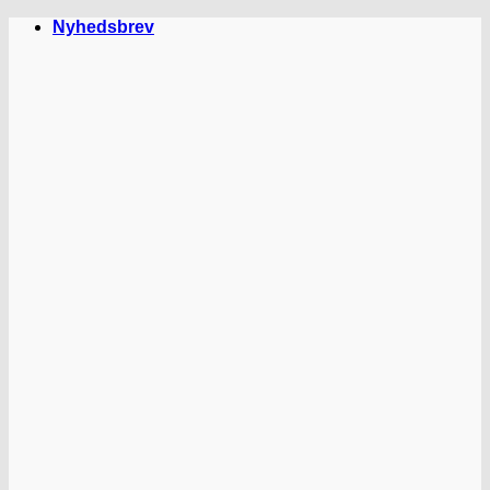
Fortsæt
Nyhedsbrev
til
indhold