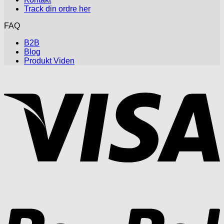
Track din ordre her
FAQ
B2B
Blog
Produkt Viden
V
P