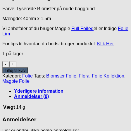
var:
er:
Farve: Lyserøde Blomster på nude baggrund
50.00kr..
20.00kr..
Mængde: 40mm x 1.5m
Vi anbefaler af du bruger Magpie
Full Foiled
eller Indigo
Folie
Lim
For tips til hvordan du bedst bruger produktet.
Klik Her
1 på lager
Doug
Folie
Tilføj til kurv
antal
Kategori:
Folie
Tags:
Blomster Folie
,
Floral Folie Kollektion
,
Magpie Folie
Yderligere information
Anmeldelser (0)
Vægt
14 g
Anmeldelser
Der er endnu ikke nogle anmeldelser.