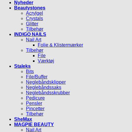
Nyheder
Beautystones
Acrylgel
Crystals
Glitter
Tilbehør
INDIGO NAILS
Nail Art
Folie & Klistermærker
Tilbehør
File
Værktøj
Staleks
Bits
File/Buffer
Neglebåndsklipper
Neglebåndssaks
Neglebåndsskrubber
Pedicure
Pensler
Pincetter
Tilbehør
SheMax
MAGPIE BEAUTY
Nail Art