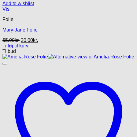
Add to wishlist
Vis
Folie
Mary-Jane Folie
Den
Den
55.00
kr.
20.00
kr.
oprindelige
aktuelle
Tilføj til kurv
pris
pris
Tilbud
var:
er:
55.00kr..
20.00kr..