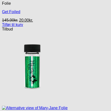
Folie
Get Foiled
Den
Den
145.00
kr.
20.00
kr.
oprindelige
aktuelle
Tilføj til kurv
pris
pris
Tilbud
var:
er:
145.00kr..
20.00kr..