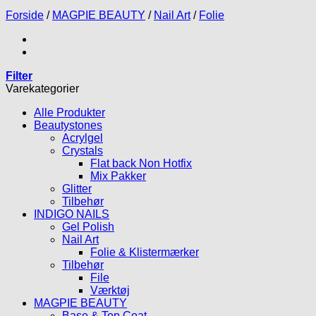
Forside
/
MAGPIE BEAUTY
/
Nail Art
/
Folie
Filter
Varekategorier
Alle Produkter
Beautystones
Acrylgel
Crystals
Flat back Non Hotfix
Mix Pakker
Glitter
Tilbehør
INDIGO NAILS
Gel Polish
Nail Art
Folie & Klistermærker
Tilbehør
File
Værktøj
MAGPIE BEAUTY
Base & Top Coat