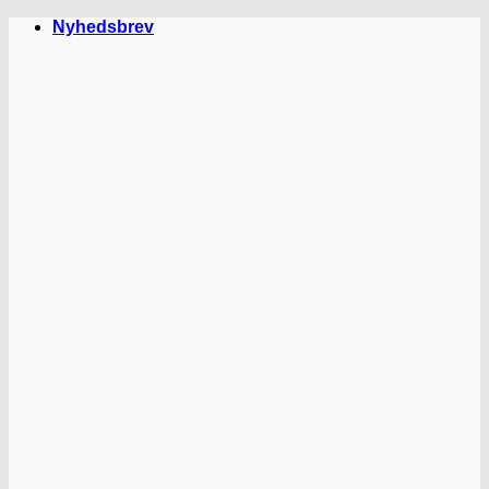
Fortsæt
Nyhedsbrev
til
indhold