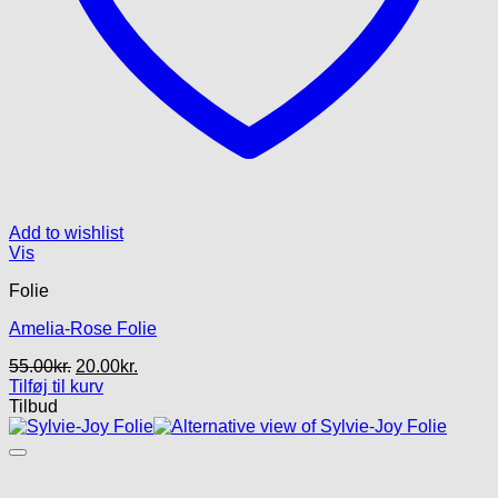
Add to wishlist
Vis
Folie
Amelia-Rose Folie
Den
Den
55.00
kr.
20.00
kr.
oprindelige
aktuelle
Tilføj til kurv
pris
pris
Tilbud
var:
er:
55.00kr..
20.00kr..