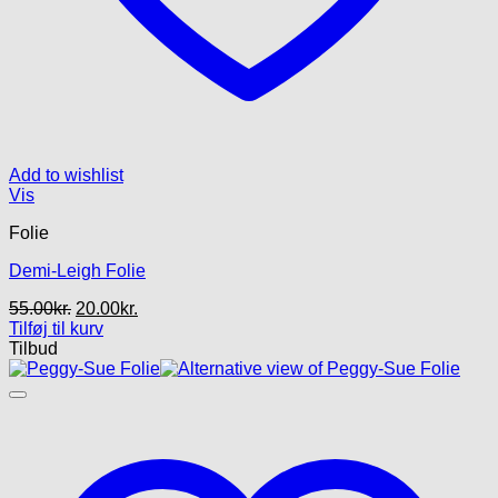
Add to wishlist
Vis
Folie
Demi-Leigh Folie
Den
Den
55.00
kr.
20.00
kr.
oprindelige
aktuelle
Tilføj til kurv
pris
pris
Tilbud
var:
er:
55.00kr..
20.00kr..