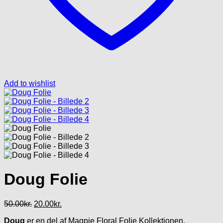
Add to wishlist
Doug Folie
Den
Den
50.00
kr.
20.00
kr.
oprindelige
aktuelle
Doug
er en del af Magpie Floral Folie Kollektionen.
pris
pris