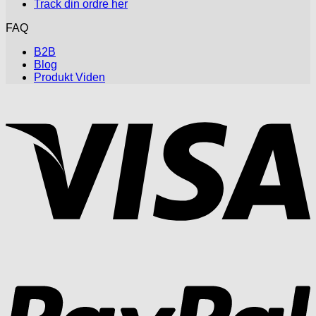
Track din ordre her
FAQ
B2B
Blog
Produkt Viden
V
P