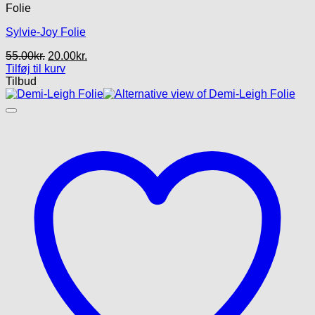
Folie
Sylvie-Joy Folie
Den
Den
55.00
kr.
20.00
kr.
oprindelige
aktuelle
Tilføj til kurv
pris
pris
Tilbud
var:
er:
55.00kr..
20.00kr..