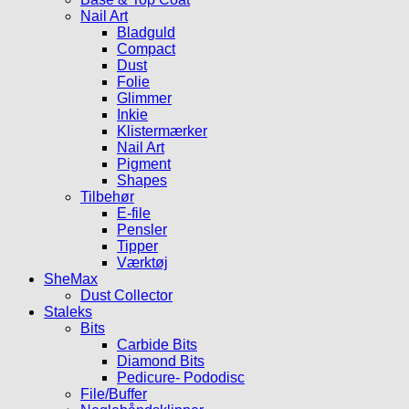
Nail Art
Bladguld
Compact
Dust
Folie
Glimmer
Inkie
Klistermærker
Nail Art
Pigment
Shapes
Tilbehør
E-file
Pensler
Tipper
Værktøj
SheMax
Dust Collector
Staleks
Bits
Carbide Bits
Diamond Bits
Pedicure- Pododisc
File/Buffer