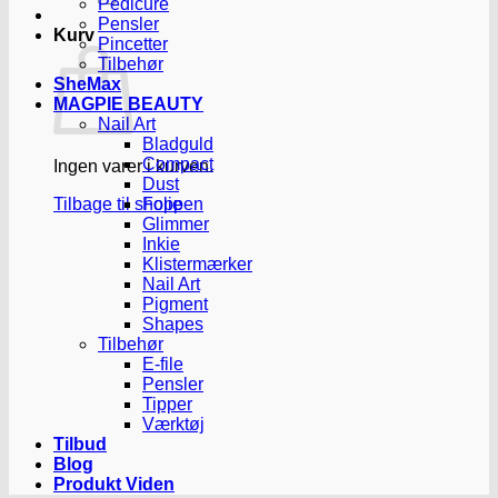
Pedicure
Pensler
Kurv
Pincetter
Tilbehør
SheMax
MAGPIE BEAUTY
Nail Art
Bladguld
Compact
Ingen varer i kurven.
Dust
Tilbage til shoppen
Folie
Glimmer
Inkie
Klistermærker
Nail Art
Pigment
Shapes
Tilbehør
E-file
Pensler
Tipper
Værktøj
Tilbud
Blog
Produkt Viden