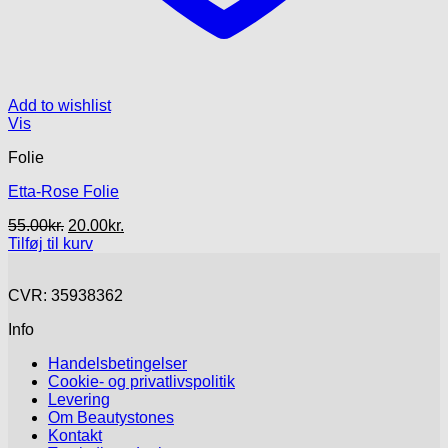
Add to wishlist
Vis
Folie
Etta-Rose Folie
Den
Den
55.00
kr.
20.00
kr.
oprindelige
aktuelle
Tilføj til kurv
pris
pris
var:
er:
CVR: 35938362
55.00kr..
20.00kr..
Info
Handelsbetingelser
Cookie- og privatlivspolitik
Levering
Om Beautystones
Kontakt