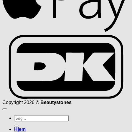
D
Copyright 2026 ©
Beautystones
Søg
efter:
Hjem