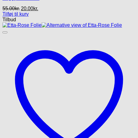
Den
Den
55.00
kr.
20.00
kr.
oprindelige
aktuelle
Tilføj til kurv
pris
pris
Tilbud
var:
er:
55.00kr..
20.00kr..