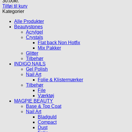
30.00
kr.
Tilføj til kurv
Kategorier
Alle Produkter
Beautystones
Acrylgel
Crystals
Flat back Non Hotfix
Mix Pakker
Glitter
Tilbehør
INDIGO NAILS
Gel Polish
Nail Art
Folie & Klistermærker
Tilbehør
File
Værktøj
MAGPIE BEAUTY
Base & Top Coat
Nail Art
Bladguld
Compact
Dust