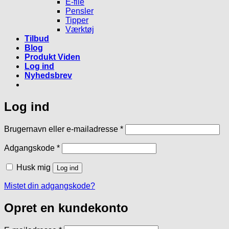
E-file
Pensler
Tipper
Værktøj
Tilbud
Blog
Produkt Viden
Log ind
Nyhedsbrev
Log ind
Påkrævet
Brugernavn eller e-mailadresse
*
Påkrævet
Adgangskode
*
Husk mig
Log ind
Mistet din adgangskode?
Opret en kundekonto