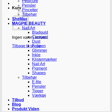
Pedicure
Pensler
Kurv
Pincetter
Tilbehør
SheMax
MAGPIE BEAUTY
Nail Art
Bladguld
Compact
Ingen varer i kurven.
Dust
Tilbage til shoppen
Folie
Glimmer
Inkie
Klistermærker
Nail Art
Pigment
Shapes
Tilbehør
E-file
Pensler
Tipper
Værktøj
Tilbud
Blog
Produkt Viden