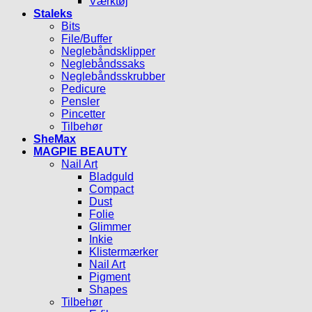
Værktøj
Staleks
Bits
File/Buffer
Neglebåndsklipper
Neglebåndssaks
Neglebåndsskrubber
Pedicure
Pensler
Pincetter
Tilbehør
SheMax
MAGPIE BEAUTY
Nail Art
Bladguld
Compact
Dust
Folie
Glimmer
Inkie
Klistermærker
Nail Art
Pigment
Shapes
Tilbehør