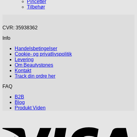
Pincetter
Tilbehør
CVR: 35938362
Info
Handelsbetingelser
Cookie- og privatlivspolitik
Levering
Om Beautystones
Kontakt
Track din ordre her
FAQ
B2B
Blog
Produkt Viden
V