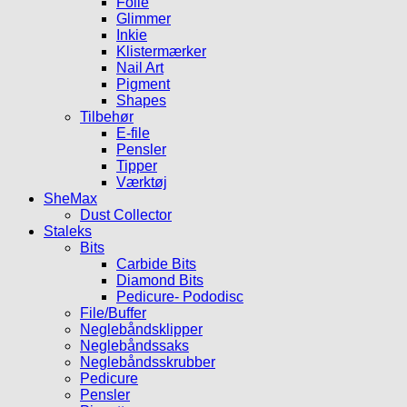
Folie
Glimmer
Inkie
Klistermærker
Nail Art
Pigment
Shapes
Tilbehør
E-file
Pensler
Tipper
Værktøj
SheMax
Dust Collector
Staleks
Bits
Carbide Bits
Diamond Bits
Pedicure- Pododisc
File/Buffer
Neglebåndsklipper
Neglebåndssaks
Neglebåndsskrubber
Pedicure
Pensler