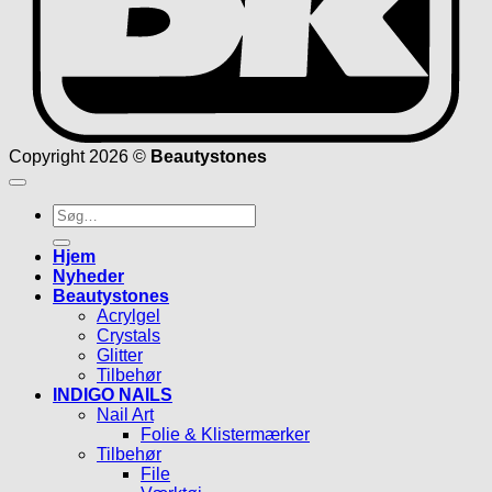
Copyright 2026 ©
Beautystones
Søg
efter:
Hjem
Nyheder
Beautystones
Acrylgel
Crystals
Glitter
Tilbehør
INDIGO NAILS
Nail Art
Folie & Klistermærker
Tilbehør
File