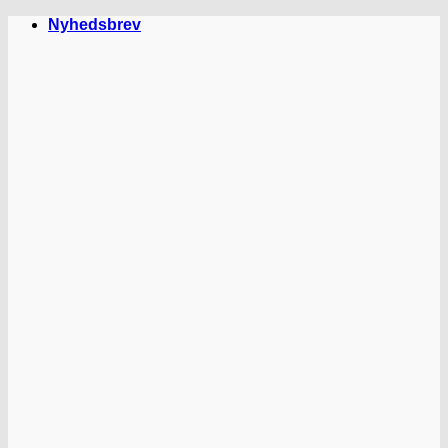
Fortsæt
Nyhedsbrev
til
indhold