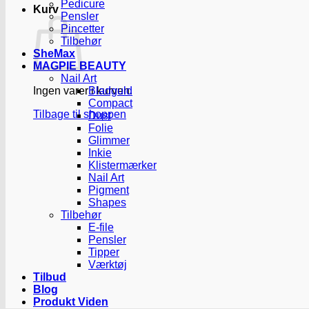
Pedicure
Kurv
Pensler
Pincetter
Tilbehør
SheMax
MAGPIE BEAUTY
Nail Art
Ingen varer i kurven.
Bladguld
Compact
Tilbage til shoppen
Dust
Folie
Glimmer
Inkie
Klistermærker
Nail Art
Pigment
Shapes
Tilbehør
E-file
Pensler
Tipper
Værktøj
Tilbud
Blog
Produkt Viden