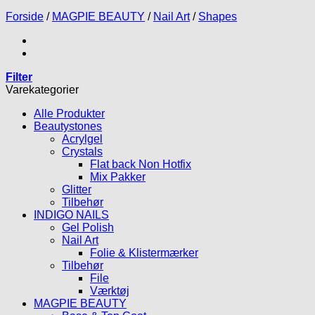
Forside
/
MAGPIE BEAUTY
/
Nail Art
/
Shapes
Filter
Varekategorier
Alle Produkter
Beautystones
Acrylgel
Crystals
Flat back Non Hotfix
Mix Pakker
Glitter
Tilbehør
INDIGO NAILS
Gel Polish
Nail Art
Folie & Klistermærker
Tilbehør
File
Værktøj
MAGPIE BEAUTY