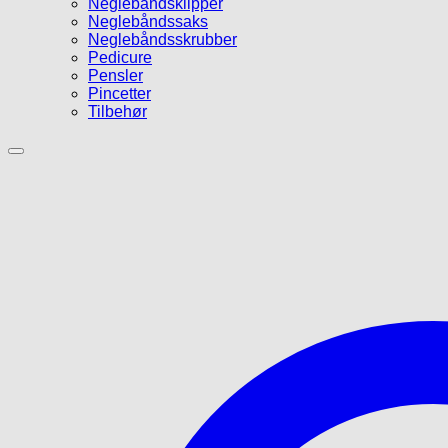
Neglebåndsklipper
Neglebåndssaks
Neglebåndsskrubber
Pedicure
Pensler
Pincetter
Tilbehør