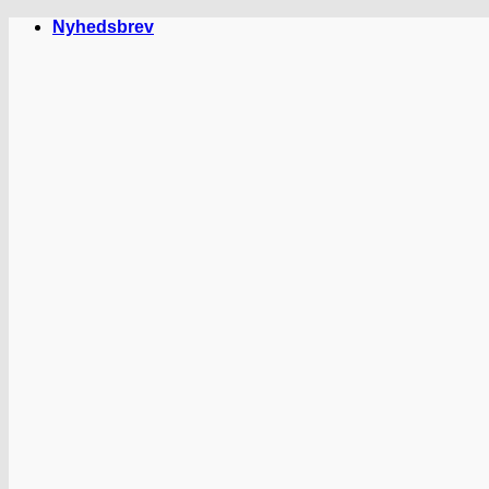
Fortsæt
Nyhedsbrev
til
indhold