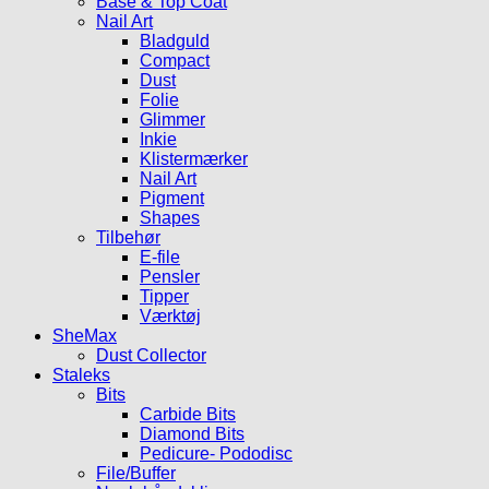
Base & Top Coat
Nail Art
Bladguld
Compact
Dust
Folie
Glimmer
Inkie
Klistermærker
Nail Art
Pigment
Shapes
Tilbehør
E-file
Pensler
Tipper
Værktøj
SheMax
Dust Collector
Staleks
Bits
Carbide Bits
Diamond Bits
Pedicure- Pododisc
File/Buffer