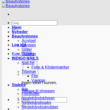
Søg
efter:
Hjem
Nyheder
Beautystones
Acrylgel
Log ind
Crystals
Glitter
Kurv /
0.00
kr.
Tilbehør
INDIGO NAILS
Nail Art
Folie & Klistermærker
Tilbehør
File
Værktøj
Ingen varer i kurven.
Staleks
Bits
Tilbage til shoppen
File/Buffer
Neglebåndsklipper
Søg
Neglebåndssaks
efter:
Neglebåndsskrubber