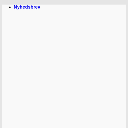
Fortsæt
Nyhedsbrev
til
indhold