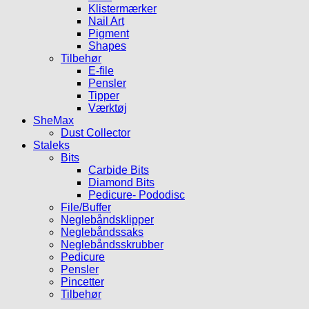
Klistermærker
Nail Art
Pigment
Shapes
Tilbehør
E-file
Pensler
Tipper
Værktøj
SheMax
Dust Collector
Staleks
Bits
Carbide Bits
Diamond Bits
Pedicure- Pododisc
File/Buffer
Neglebåndsklipper
Neglebåndssaks
Neglebåndsskrubber
Pedicure
Pensler
Pincetter
Tilbehør