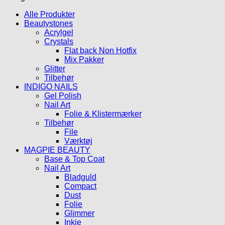
Alle Produkter
Beautystones
Acrylgel
Crystals
Flat back Non Hotfix
Mix Pakker
Glitter
Tilbehør
INDIGO NAILS
Gel Polish
Nail Art
Folie & Klistermærker
Tilbehør
File
Værktøj
MAGPIE BEAUTY
Base & Top Coat
Nail Art
Bladguld
Compact
Dust
Folie
Glimmer
Inkie