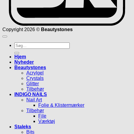
Copyright 2026 ©
Beautystones
Søg
efter:
Hjem
Nyheder
Beautystones
Acrylgel
Crystals
Glitter
Tilbehør
INDIGO NAILS
Nail Art
Folie & Klistermærker
Tilbehør
File
Værktøj
Staleks
Bits