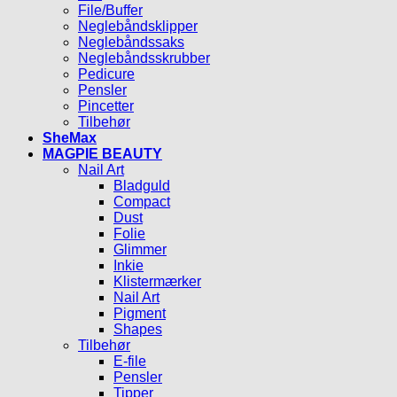
File/Buffer
Neglebåndsklipper
Neglebåndssaks
Neglebåndsskrubber
Pedicure
Pensler
Pincetter
Tilbehør
SheMax
MAGPIE BEAUTY
Nail Art
Bladguld
Compact
Dust
Folie
Glimmer
Inkie
Klistermærker
Nail Art
Pigment
Shapes
Tilbehør
E-file
Pensler
Tipper