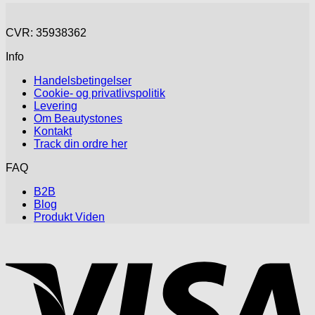
CVR: 35938362
Info
Handelsbetingelser
Cookie- og privatlivspolitik
Levering
Om Beautystones
Kontakt
Track din ordre her
FAQ
B2B
Blog
Produkt Viden
V