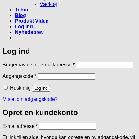
Værktøj
Tilbud
Blog
Produkt Viden
Log ind
Nyhedsbrev
Log ind
Påkrævet
Brugernavn eller e-mailadresse
*
Påkrævet
Adgangskode
*
Husk mig
Log ind
Mistet din adgangskode?
Opret en kundekonto
Påkrævet
E-mailadresse
*
Et link til en side, hvor du kan oprette en ny adgangskode, vil