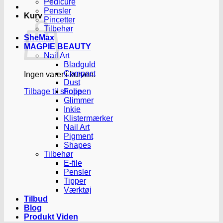
Pedicure
Pensler
Kurv
Pincetter
Tilbehør
SheMax
MAGPIE BEAUTY
Nail Art
Bladguld
Compact
Ingen varer i kurven.
Dust
Tilbage til shoppen
Folie
Glimmer
Inkie
Klistermærker
Nail Art
Pigment
Shapes
Tilbehør
E-file
Pensler
Tipper
Værktøj
Tilbud
Blog
Produkt Viden