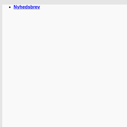
Fortsæt
Nyhedsbrev
til
indhold