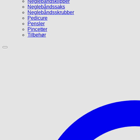
Neglebåndsklipper
Neglebåndssaks
Neglebåndsskrubber
Pedicure
Pensler
Pincetter
Tilbehør