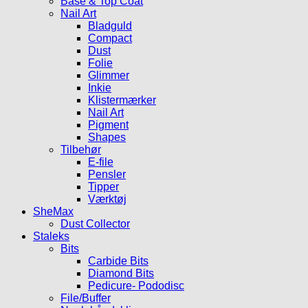
Base & Top Coat
Nail Art
Bladguld
Compact
Dust
Folie
Glimmer
Inkie
Klistermærker
Nail Art
Pigment
Shapes
Tilbehør
E-file
Pensler
Tipper
Værktøj
SheMax
Dust Collector
Staleks
Bits
Carbide Bits
Diamond Bits
Pedicure- Pododisc
File/Buffer