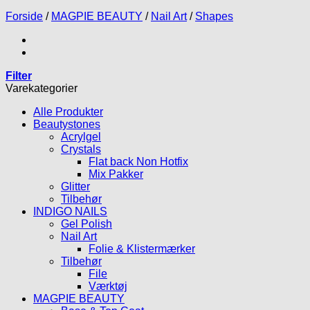
Forside
/
MAGPIE BEAUTY
/
Nail Art
/
Shapes
Filter
Varekategorier
Alle Produkter
Beautystones
Acrylgel
Crystals
Flat back Non Hotfix
Mix Pakker
Glitter
Tilbehør
INDIGO NAILS
Gel Polish
Nail Art
Folie & Klistermærker
Tilbehør
File
Værktøj
MAGPIE BEAUTY