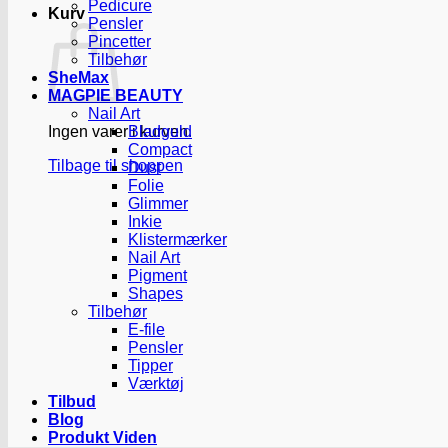
Pedicure
Kurv
Pensler
Pincetter
Tilbehør
SheMax
MAGPIE BEAUTY
Nail Art
Ingen varer i kurven.
Bladguld
Compact
Tilbage til shoppen
Dust
Folie
Glimmer
Inkie
Klistermærker
Nail Art
Pigment
Shapes
Tilbehør
E-file
Pensler
Tipper
Værktøj
Tilbud
Blog
Produkt Viden