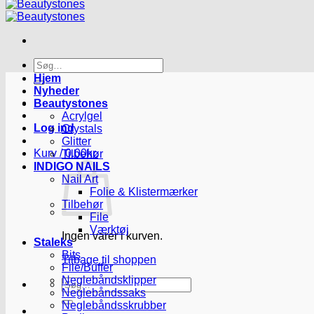
Søg
efter:
Hjem
Nyheder
Beautystones
Acrylgel
Log ind
Crystals
Glitter
Kurv /
0.00
kr.
Tilbehør
INDIGO NAILS
Nail Art
Folie & Klistermærker
Tilbehør
File
Værktøj
Ingen varer i kurven.
Staleks
Bits
Tilbage til shoppen
File/Buffer
Neglebåndsklipper
Søg
Neglebåndssaks
efter:
Neglebåndsskrubber