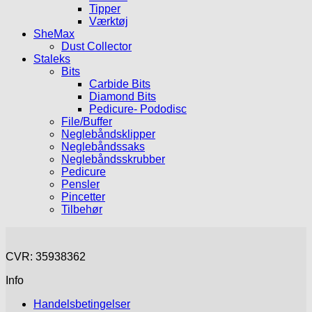
Tipper
Værktøj
SheMax
Dust Collector
Staleks
Bits
Carbide Bits
Diamond Bits
Pedicure- Pododisc
File/Buffer
Neglebåndsklipper
Neglebåndssaks
Neglebåndsskrubber
Pedicure
Pensler
Pincetter
Tilbehør
CVR: 35938362
Info
Handelsbetingelser