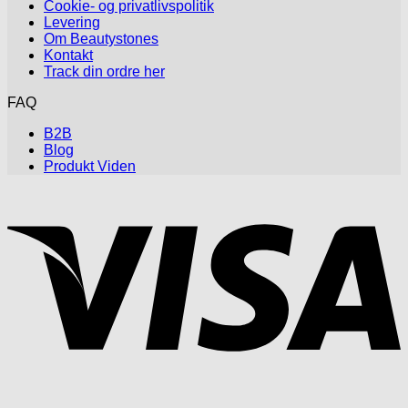
Cookie- og privatlivspolitik
Levering
Om Beautystones
Kontakt
Track din ordre her
FAQ
B2B
Blog
Produkt Viden
V
P