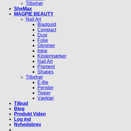
Tilbehør
SheMax
MAGPIE BEAUTY
Nail Art
Bladguld
Compact
Dust
Folie
Glimmer
Inkie
Klistermærker
Nail Art
Pigment
Shapes
Tilbehør
E-file
Pensler
Tipper
Værktøj
Tilbud
Blog
Produkt Viden
Log ind
Nyhedsbrev