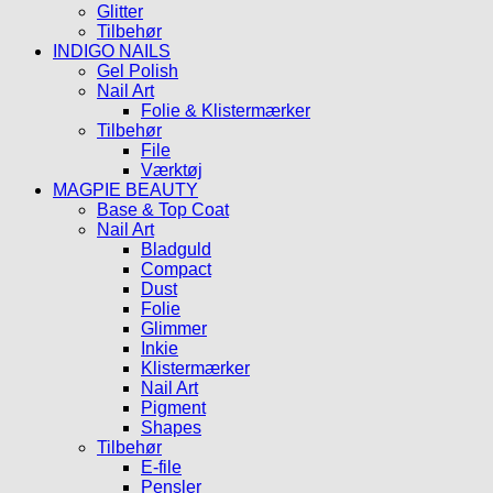
Glitter
Tilbehør
INDIGO NAILS
Gel Polish
Nail Art
Folie & Klistermærker
Tilbehør
File
Værktøj
MAGPIE BEAUTY
Base & Top Coat
Nail Art
Bladguld
Compact
Dust
Folie
Glimmer
Inkie
Klistermærker
Nail Art
Pigment
Shapes
Tilbehør
E-file
Pensler