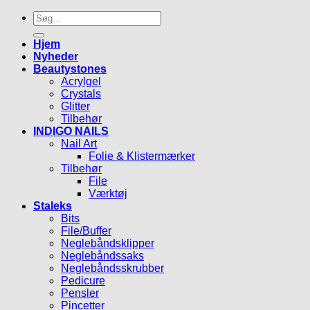
Søg
efter:
Hjem
Nyheder
Beautystones
Acrylgel
Crystals
Glitter
Tilbehør
INDIGO NAILS
Nail Art
Folie & Klistermærker
Tilbehør
File
Værktøj
Staleks
Bits
File/Buffer
Neglebåndsklipper
Neglebåndssaks
Neglebåndsskrubber
Pedicure
Pensler
Pincetter