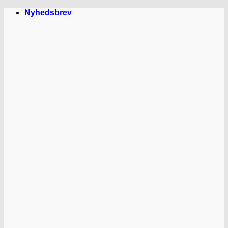
Fortsæt
Nyhedsbrev
til
indhold