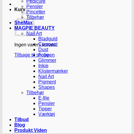
Pedicure
Pensler
Kurv
Pincetter
Tilbehør
SheMax
MAGPIE BEAUTY
Nail Art
Bladguld
Compact
Ingen varer i kurven.
Dust
Tilbage til shoppen
Folie
Glimmer
Inkie
Klistermærker
Nail Art
Pigment
Shapes
Tilbehør
E-file
Pensler
Tipper
Værktøj
Tilbud
Blog
Produkt Viden