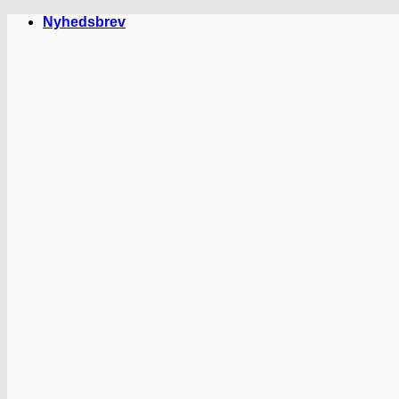
Fortsæt
Nyhedsbrev
til
indhold