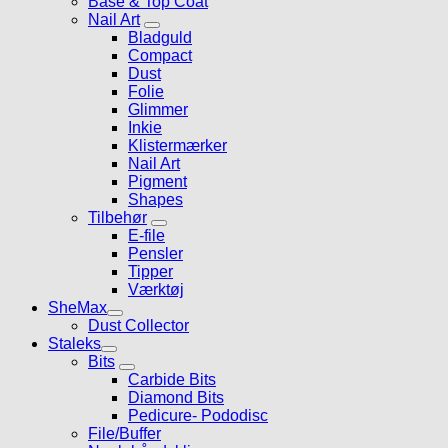
Base & Top Coat
Nail Art
Bladguld
Compact
Dust
Folie
Glimmer
Inkie
Klistermærker
Nail Art
Pigment
Shapes
Tilbehør
E-file
Pensler
Tipper
Værktøj
SheMax
Dust Collector
Staleks
Bits
Carbide Bits
Diamond Bits
Pedicure- Pododisc
File/Buffer