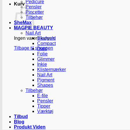
Pedicure
Kurv
Pensler
Pincetter
Tilbehør
SheMax
MAGPIE BEAUTY
Nail Art
Ingen varer i kurven.
Bladguld
Compact
Tilbage til shoppen
Dust
Folie
Glimmer
Inkie
Klistermærker
Nail Art
Pigment
Shapes
Tilbehør
E-file
Pensler
Tipper
Værktøj
Tilbud
Blog
Produkt Viden