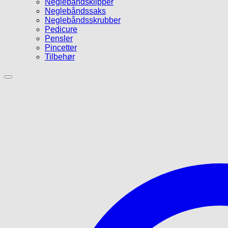
Neglebåndsklipper
Neglebåndssaks
Neglebåndsskrubber
Pedicure
Pensler
Pincetter
Tilbehør