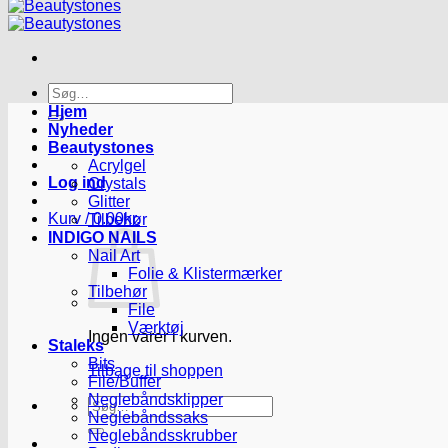
Søg
efter:
Hjem
Nyheder
Beautystones
Acrylgel
Log ind
Crystals
Glitter
Kurv /
0.00
kr.
Tilbehør
INDIGO NAILS
Nail Art
Folie & Klistermærker
Tilbehør
File
Værktøj
Ingen varer i kurven.
Staleks
Bits
Tilbage til shoppen
File/Buffer
Neglebåndsklipper
Søg
Neglebåndssaks
efter:
Neglebåndsskrubber