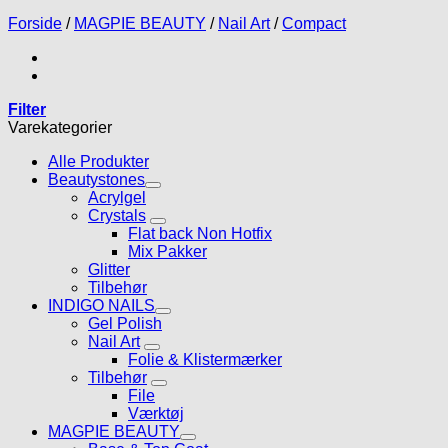
Forside
/
MAGPIE BEAUTY
/
Nail Art
/
Compact
Filter
Varekategorier
Alle Produkter
Beautystones
Acrylgel
Crystals
Flat back Non Hotfix
Mix Pakker
Glitter
Tilbehør
INDIGO NAILS
Gel Polish
Nail Art
Folie & Klistermærker
Tilbehør
File
Værktøj
MAGPIE BEAUTY