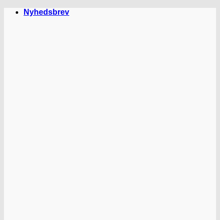
Fortsæt
Nyhedsbrev
til
indhold