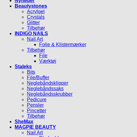
Nyheder
Beautystones
Acrylgel
Crystals
Glitter
Tilbehør
INDIGO NAILS
Nail Art
Folie & Klistermærker
Tilbehør
File
Værktøj
Staleks
Bits
File/Buffer
Neglebåndsklipper
Neglebåndssaks
Neglebåndsskrubber
Pedicure
Pensler
Pincetter
Tilbehør
SheMax
MAGPIE BEAUTY
Nail Art