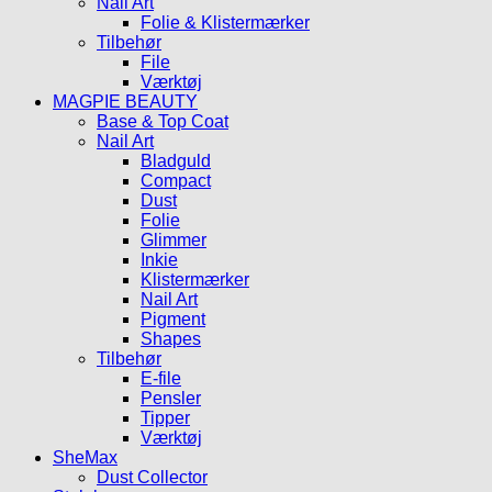
Nail Art
Folie & Klistermærker
Tilbehør
File
Værktøj
MAGPIE BEAUTY
Base & Top Coat
Nail Art
Bladguld
Compact
Dust
Folie
Glimmer
Inkie
Klistermærker
Nail Art
Pigment
Shapes
Tilbehør
E-file
Pensler
Tipper
Værktøj
SheMax
Dust Collector