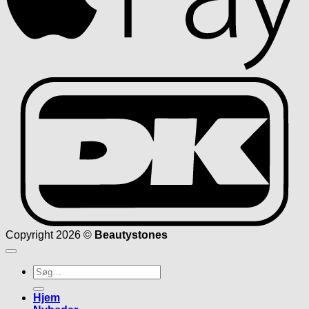
D
Copyright 2026 ©
Beautystones
Søg
efter:
Hjem