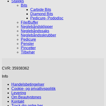
Staleks
Bits
Carbide Bits
Diamond Bits
Pedicure- Pododisc
File/Buffer
Neglebåndsklipper
Neglebåndssaks
Neglebåndsskrubber
Pedicure
Pensler
Pincetter
Tilbehør
CVR: 35938362
Info
Handelsbetingelser
Cookie- og privatlivspolitik
Levering
Om Beautystones
Kontakt
Track din ordre her