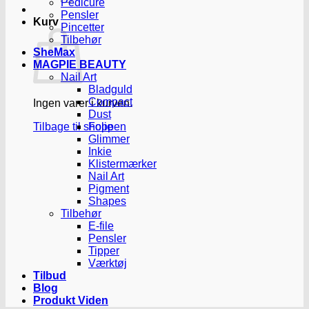
Pedicure
Pensler
Kurv
Pincetter
Tilbehør
SheMax
MAGPIE BEAUTY
Nail Art
Bladguld
Compact
Ingen varer i kurven.
Dust
Tilbage til shoppen
Folie
Glimmer
Inkie
Klistermærker
Nail Art
Pigment
Shapes
Tilbehør
E-file
Pensler
Tipper
Værktøj
Tilbud
Blog
Produkt Viden