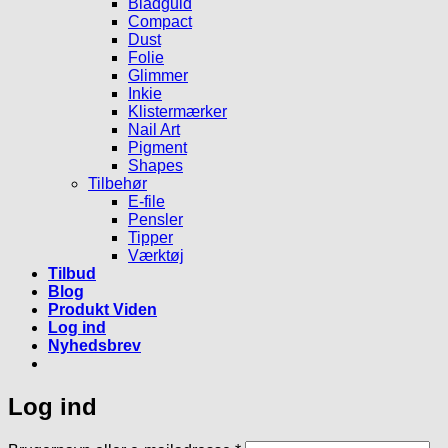
Bladguld
Compact
Dust
Folie
Glimmer
Inkie
Klistermærker
Nail Art
Pigment
Shapes
Tilbehør
E-file
Pensler
Tipper
Værktøj
Tilbud
Blog
Produkt Viden
Log ind
Nyhedsbrev
Log ind