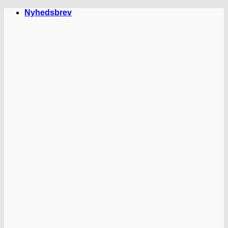
Fortsæt
Nyhedsbrev
til
indhold