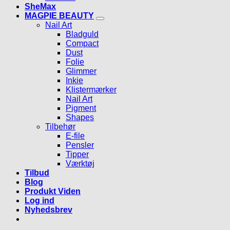
SheMax
MAGPIE BEAUTY
Nail Art
Bladguld
Compact
Dust
Folie
Glimmer
Inkie
Klistermærker
Nail Art
Pigment
Shapes
Tilbehør
E-file
Pensler
Tipper
Værktøj
Tilbud
Blog
Produkt Viden
Log ind
Nyhedsbrev