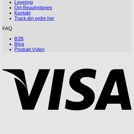
Levering
Om Beautystones
Kontakt
Track din ordre her
FAQ
B2B
Blog
Produkt Viden
V
P