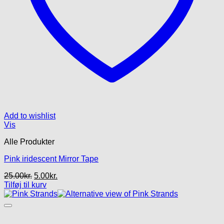
Add to wishlist
Vis
Alle Produkter
Pink iridescent Mirror Tape
Den
Den
25.00
kr.
5.00
kr.
oprindelige
aktuelle
Tilføj til kurv
pris
pris
var:
er:
25.00kr..
5.00kr..