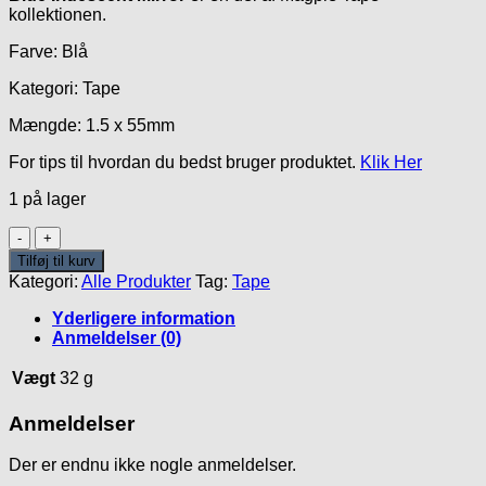
kollektionen.
var:
er:
25.00kr..
5.00kr..
Farve: Blå
Kategori: Tape
Mængde: 1.5 x 55mm
For tips til hvordan du bedst bruger produktet.
Klik Her
1 på lager
Blue
Iridescent
Tilføj til kurv
Mirror
Kategori:
Alle Produkter
Tag:
Tape
Tape
antal
Yderligere information
Anmeldelser (0)
Vægt
32 g
Anmeldelser
Der er endnu ikke nogle anmeldelser.