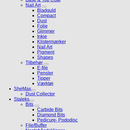
Nail Art
Bladguld
Compact
Dust
Folie
Glimmer
Inkie
Klistermærker
Nail Art
Pigment
Shapes
Tilbehør
E-file
Pensler
Tipper
Værktøj
SheMax
Dust Collector
Staleks
Bits
Carbide Bits
Diamond Bits
Pedicure- Pododisc
File/Buffer