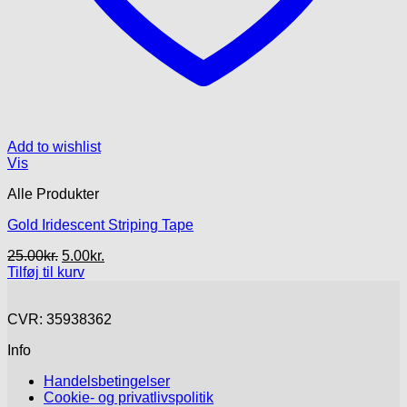
Add to wishlist
Vis
Alle Produkter
Gold Iridescent Striping Tape
Den
Den
25.00
kr.
5.00
kr.
oprindelige
aktuelle
Tilføj til kurv
pris
pris
var:
er:
CVR: 35938362
25.00kr..
5.00kr..
Info
Handelsbetingelser
Cookie- og privatlivspolitik