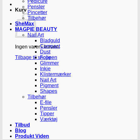
Pedicure
Pensler
Kurv
Pincetter
Tilbehør
SheMax
MAGPIE BEAUTY
Nail Art
Bladguld
Compact
Ingen varer i kurven.
Dust
Tilbage til shoppen
Folie
Glimmer
Inkie
Klistermærker
Nail Art
Pigment
Shapes
Tilbehør
E-file
Pensler
Tipper
Værktøj
Tilbud
Blog
Produkt Viden