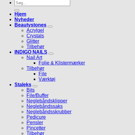
Søg
efter:
Hjem
Nyheder
Beautystones
Acrylgel
Crystals
Glitter
Tilbehør
INDIGO NAILS
Nail Art
Folie & Klistermærker
Tilbehør
File
Værktøj
Staleks
Bits
File/Buffer
Neglebåndsklipper
Neglebåndssaks
Neglebåndsskrubber
Pedicure
Pensler
Pincetter
Tilbehør