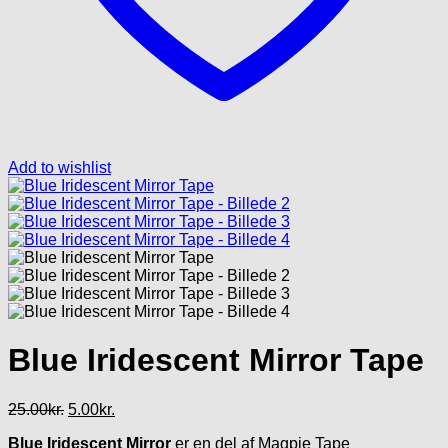
Add to wishlist
Blue Iridescent Mirror Tape
Den
Den
25.00
kr.
5.00
kr.
oprindelige
aktuelle
Blue Iridescent Mirror
er en del af Magpie Tape
pris
pris