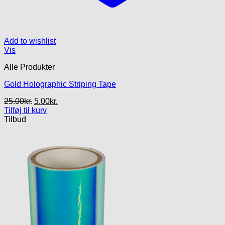
Add to wishlist
Vis
Alle Produkter
Gold Holographic Striping Tape
Den
Den
25.00
kr.
5.00
kr.
oprindelige
aktuelle
Tilføj til kurv
pris
pris
Tilbud
var:
er:
25.00kr..
5.00kr..