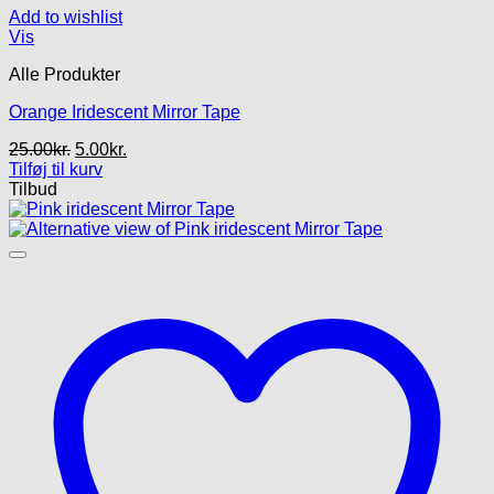
Add to wishlist
Vis
Alle Produkter
Orange Iridescent Mirror Tape
Den
Den
25.00
kr.
5.00
kr.
oprindelige
aktuelle
Tilføj til kurv
pris
pris
Tilbud
var:
er:
25.00kr..
5.00kr..