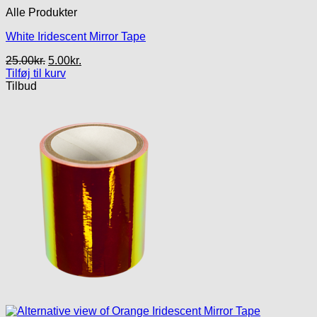
Alle Produkter
White Iridescent Mirror Tape
Den
Den
25.00
kr.
5.00
kr.
oprindelige
aktuelle
Tilføj til kurv
pris
pris
Tilbud
var:
er:
25.00kr..
5.00kr..