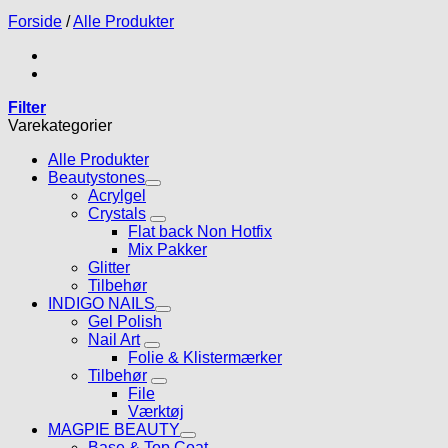
Forside
/
Alle Produkter
Filter
Varekategorier
Alle Produkter
Beautystones
Acrylgel
Crystals
Flat back Non Hotfix
Mix Pakker
Glitter
Tilbehør
INDIGO NAILS
Gel Polish
Nail Art
Folie & Klistermærker
Tilbehør
File
Værktøj
MAGPIE BEAUTY
Base & Top Coat