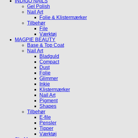
INDIGO NAILS
Gel Polish
Nail Art
Folie & Klistermærker
Tilbehør
File
Værktøj
MAGPIE BEAUTY
Base & Top Coat
Nail Art
Bladguld
Compact
Dust
Folie
Glimmer
Inkie
Klistermærker
Nail Art
Pigment
Shapes
Tilbehør
E-file
Pensler
Tipper
Værktøj