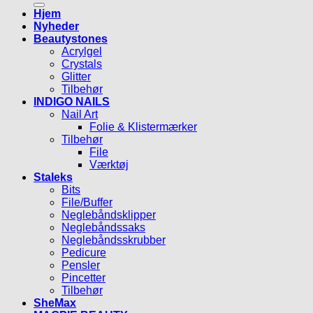
Hjem
Nyheder
Beautystones
Acrylgel
Crystals
Glitter
Tilbehør
INDIGO NAILS
Nail Art
Folie & Klistermærker
Tilbehør
File
Værktøj
Staleks
Bits
File/Buffer
Neglebåndsklipper
Neglebåndssaks
Neglebåndsskrubber
Pedicure
Pensler
Pincetter
Tilbehør
SheMax