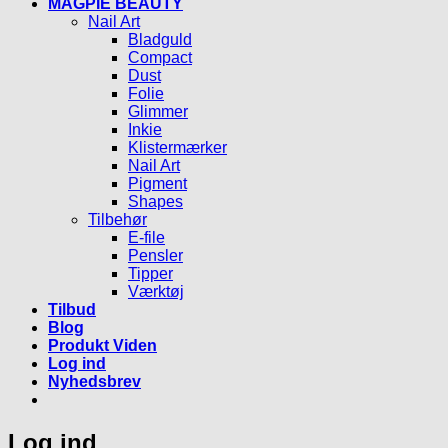
MAGPIE BEAUTY
Nail Art
Bladguld
Compact
Dust
Folie
Glimmer
Inkie
Klistermærker
Nail Art
Pigment
Shapes
Tilbehør
E-file
Pensler
Tipper
Værktøj
Tilbud
Blog
Produkt Viden
Log ind
Nyhedsbrev
Log ind