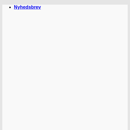
Fortsæt
Nyhedsbrev
til
indhold