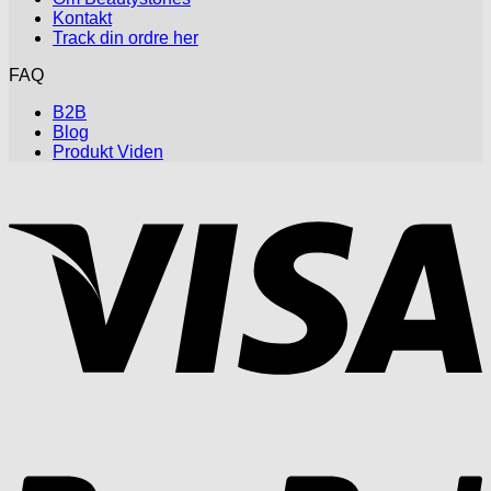
Kontakt
Track din ordre her
FAQ
B2B
Blog
Produkt Viden
V
P