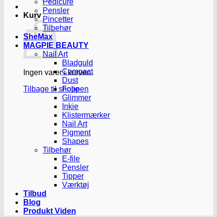
Pedicure
Pensler
Kurv
Pincetter
Tilbehør
SheMax
MAGPIE BEAUTY
Nail Art
Bladguld
Compact
Ingen varer i kurven.
Dust
Tilbage til shoppen
Folie
Glimmer
Inkie
Klistermærker
Nail Art
Pigment
Shapes
Tilbehør
E-file
Pensler
Tipper
Værktøj
Tilbud
Blog
Produkt Viden