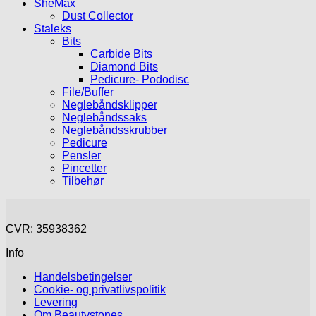
SheMax
Dust Collector
Staleks
Bits
Carbide Bits
Diamond Bits
Pedicure- Pododisc
File/Buffer
Neglebåndsklipper
Neglebåndssaks
Neglebåndsskrubber
Pedicure
Pensler
Pincetter
Tilbehør
CVR: 35938362
Info
Handelsbetingelser
Cookie- og privatlivspolitik
Levering
Om Beautystones