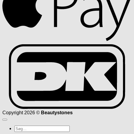
D
Copyright 2026 ©
Beautystones
Søg
efter: