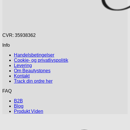
CVR: 35938362
Info
Handelsbetingelser
Cookie- og privatlivspolitik
Levering
Om Beautystones
Kontakt
Track din ordre her
FAQ
B2B
Blog
Produkt Viden
V