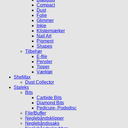
Compact
Dust
Folie
Glimmer
Inkie
Klistermærker
Nail Art
Pigment
Shapes
Tilbehør
E-file
Pensler
Tipper
Værktøj
SheMax
Dust Collector
Staleks
Bits
Carbide Bits
Diamond Bits
Pedicure- Pododisc
File/Buffer
Neglebåndsklipper
Neglebåndssaks