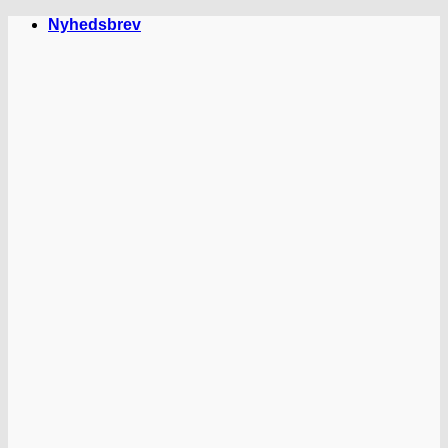
Fortsæt
Nyhedsbrev
til
indhold