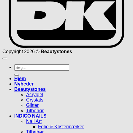
Copyright 2026 ©
Beautystones
Søg
efter:
Hjem
Nyheder
Beautystones
Acrylgel
Crystals
Glitter
Tilbehør
INDIGO NAILS
Nail Art
Folie & Klistermærker
Tilbehør