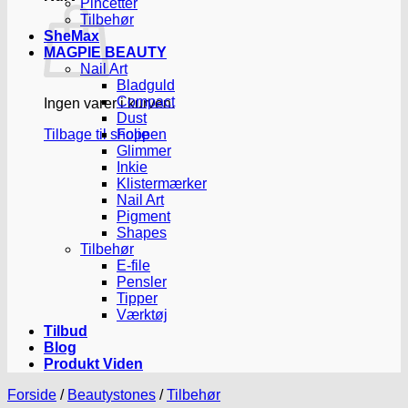
Pincetter
Tilbehør
SheMax
MAGPIE BEAUTY
Nail Art
Bladguld
Compact
Ingen varer i kurven.
Dust
Tilbage til shoppen
Folie
Glimmer
Inkie
Klistermærker
Nail Art
Pigment
Shapes
Tilbehør
E-file
Pensler
Tipper
Værktøj
Tilbud
Blog
Produkt Viden
Forside
/
Beautystones
/
Tilbehør