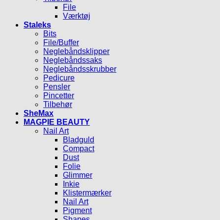
File
Værktøj
Staleks
Bits
File/Buffer
Neglebåndsklipper
Neglebåndssaks
Neglebåndsskrubber
Pedicure
Pensler
Pincetter
Tilbehør
SheMax
MAGPIE BEAUTY
Nail Art
Bladguld
Compact
Dust
Folie
Glimmer
Inkie
Klistermærker
Nail Art
Pigment
Shapes