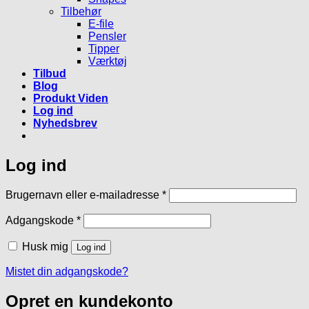
Tilbehør
E-file
Pensler
Tipper
Værktøj
Tilbud
Blog
Produkt Viden
Log ind
Nyhedsbrev
Log ind
Påkrævet
Brugernavn eller e-mailadresse
*
Påkrævet
Adgangskode
*
Husk mig
Log ind
Mistet din adgangskode?
Opret en kundekonto