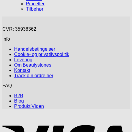
Pincetter
Tilbehør
CVR: 35938362
Info
Handelsbetingelser
Cookie- og privatlivspolitik
Levering
Om Beautystones
Kontakt
Track din ordre her
FAQ
B2B
Blog
Produkt Viden
V