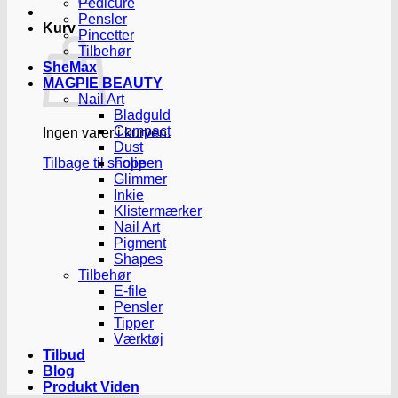
Pedicure
Pensler
Kurv
Pincetter
Tilbehør
SheMax
MAGPIE BEAUTY
Nail Art
Bladguld
Compact
Ingen varer i kurven.
Dust
Tilbage til shoppen
Folie
Glimmer
Inkie
Klistermærker
Nail Art
Pigment
Shapes
Tilbehør
E-file
Pensler
Tipper
Værktøj
Tilbud
Blog
Produkt Viden