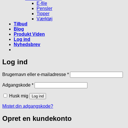
E-file
Pensler
Tipper
Værktøj
Tilbud
Blog
Produkt Viden
Log ind
Nyhedsbrev
Log ind
Påkrævet
Brugernavn eller e-mailadresse
*
Påkrævet
Adgangskode
*
Husk mig
Log ind
Mistet din adgangskode?
Opret en kundekonto