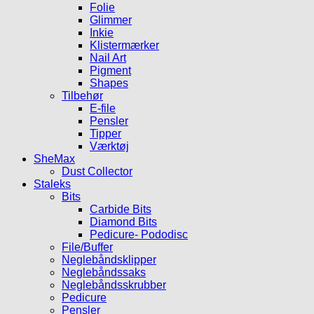
Folie
Glimmer
Inkie
Klistermærker
Nail Art
Pigment
Shapes
Tilbehør
E-file
Pensler
Tipper
Værktøj
SheMax
Dust Collector
Staleks
Bits
Carbide Bits
Diamond Bits
Pedicure- Pododisc
File/Buffer
Neglebåndsklipper
Neglebåndssaks
Neglebåndsskrubber
Pedicure
Pensler