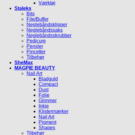
Værktøj
Staleks
Bits
File/Buffer
Neglebåndsklipper
Neglebåndssaks
Neglebåndsskrubber
Pedicure
Pensler
Pincetter
Tilbehør
SheMax
MAGPIE BEAUTY
Nail Art
Bladguld
Compact
Dust
Folie
Glimmer
Inkie
Klistermærker
Nail Art
Pigment
Shapes
Tilbehør