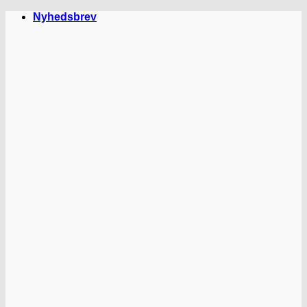
Fortsæt
Nyhedsbrev
til
indhold