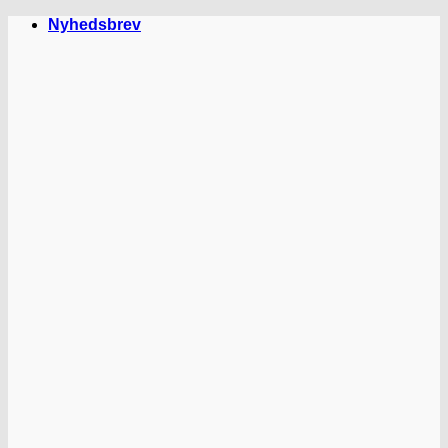
Fortsæt
Nyhedsbrev
til
indhold