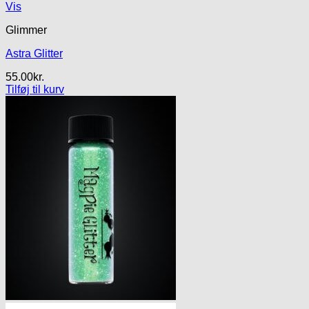
Vis
Glimmer
Astra Glitter
55.00
kr.
Tilføj til kurv