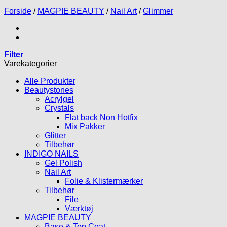
Forside
/
MAGPIE BEAUTY
/
Nail Art
/
Glimmer
Filter
Varekategorier
Alle Produkter
Beautystones
Acrylgel
Crystals
Flat back Non Hotfix
Mix Pakker
Glitter
Tilbehør
INDIGO NAILS
Gel Polish
Nail Art
Folie & Klistermærker
Tilbehør
File
Værktøj
MAGPIE BEAUTY
Base & Top Coat