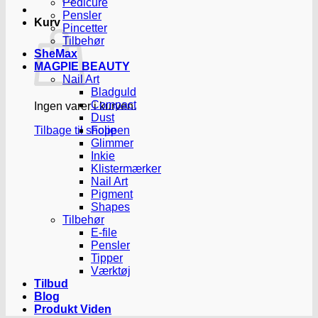
Pedicure
Pensler
Kurv
Pincetter
Tilbehør
SheMax
MAGPIE BEAUTY
Nail Art
Bladguld
Compact
Ingen varer i kurven.
Dust
Tilbage til shoppen
Folie
Glimmer
Inkie
Klistermærker
Nail Art
Pigment
Shapes
Tilbehør
E-file
Pensler
Tipper
Værktøj
Tilbud
Blog
Produkt Viden