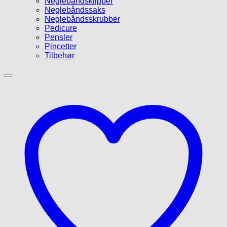
Neglebåndsklipper
Neglebåndssaks
Neglebåndsskrubber
Pedicure
Pensler
Pincetter
Tilbehør