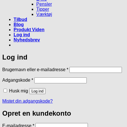
Pensler
Tipper
Værktøj
Tilbud
Blog
Produkt Viden
Log ind
Nyhedsbrev
Log ind
Påkrævet
Brugernavn eller e-mailadresse
*
Påkrævet
Adgangskode
*
Husk mig
Log ind
Mistet din adgangskode?
Opret en kundekonto
Påkrævet
E-mailadresse
*