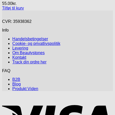
55.00
kr.
Tilføj til kurv
CVR: 35938362
Info
Handelsbetingelser
Cookie- og privatlivspolitik
Levering
Om Beautystones
Kontakt
Track din ordre her
FAQ
B2B
Blog
Produkt Viden
V