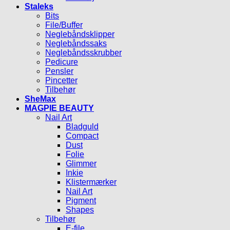
Staleks
Bits
File/Buffer
Neglebåndsklipper
Neglebåndssaks
Neglebåndsskrubber
Pedicure
Pensler
Pincetter
Tilbehør
SheMax
MAGPIE BEAUTY
Nail Art
Bladguld
Compact
Dust
Folie
Glimmer
Inkie
Klistermærker
Nail Art
Pigment
Shapes
Tilbehør
E-file