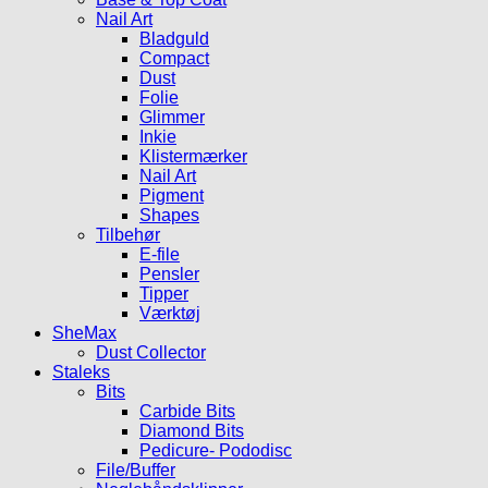
Nail Art
Bladguld
Compact
Dust
Folie
Glimmer
Inkie
Klistermærker
Nail Art
Pigment
Shapes
Tilbehør
E-file
Pensler
Tipper
Værktøj
SheMax
Dust Collector
Staleks
Bits
Carbide Bits
Diamond Bits
Pedicure- Pododisc
File/Buffer