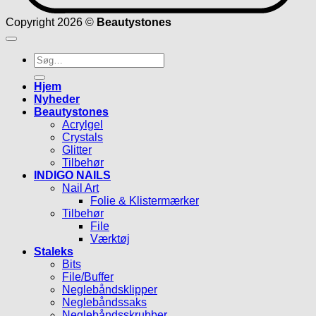
Copyright 2026 ©
Beautystones
Søg
efter:
Hjem
Nyheder
Beautystones
Acrylgel
Crystals
Glitter
Tilbehør
INDIGO NAILS
Nail Art
Folie & Klistermærker
Tilbehør
File
Værktøj
Staleks
Bits
File/Buffer
Neglebåndsklipper
Neglebåndssaks
Neglebåndsskrubber