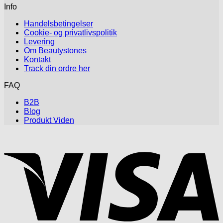
Info
Handelsbetingelser
Cookie- og privatlivspolitik
Levering
Om Beautystones
Kontakt
Track din ordre her
FAQ
B2B
Blog
Produkt Viden
V