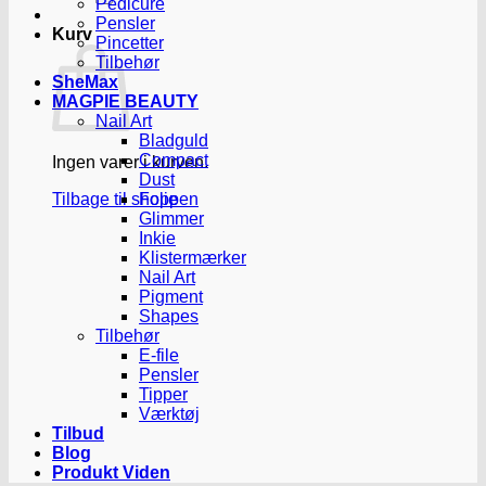
Pedicure
Pensler
Kurv
Pincetter
Tilbehør
SheMax
MAGPIE BEAUTY
Nail Art
Bladguld
Compact
Ingen varer i kurven.
Dust
Tilbage til shoppen
Folie
Glimmer
Inkie
Klistermærker
Nail Art
Pigment
Shapes
Tilbehør
E-file
Pensler
Tipper
Værktøj
Tilbud
Blog
Produkt Viden