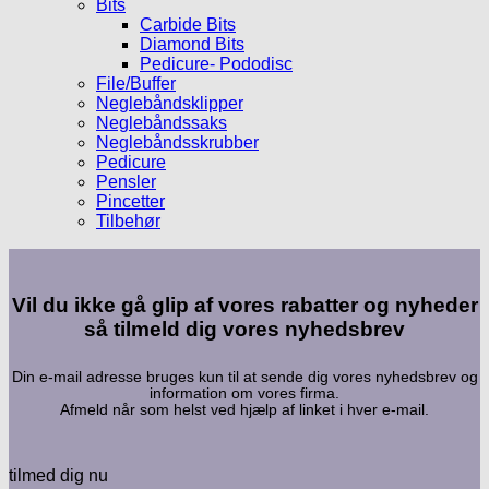
Bits
Carbide Bits
Diamond Bits
Pedicure- Pododisc
File/Buffer
Neglebåndsklipper
Neglebåndssaks
Neglebåndsskrubber
Pedicure
Pensler
Pincetter
Tilbehør
Vil du ikke gå glip af vores rabatter og nyheder
så tilmeld dig vores nyhedsbrev
Din e-mail adresse bruges kun til at sende dig vores nyhedsbrev og
information om vores firma.
Afmeld når som helst ved hjælp af linket i hver e-mail.
tilmed dig nu