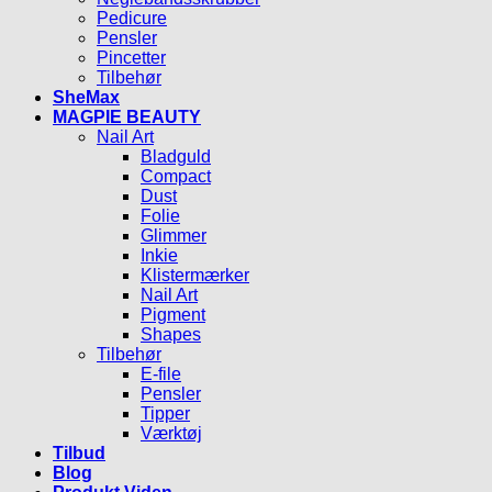
Pedicure
Pensler
Pincetter
Tilbehør
SheMax
MAGPIE BEAUTY
Nail Art
Bladguld
Compact
Dust
Folie
Glimmer
Inkie
Klistermærker
Nail Art
Pigment
Shapes
Tilbehør
E-file
Pensler
Tipper
Værktøj
Tilbud
Blog