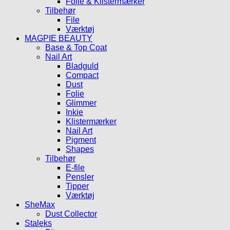
Folie & Klistermærker
Tilbehør
File
Værktøj
MAGPIE BEAUTY
Base & Top Coat
Nail Art
Bladguld
Compact
Dust
Folie
Glimmer
Inkie
Klistermærker
Nail Art
Pigment
Shapes
Tilbehør
E-file
Pensler
Tipper
Værktøj
SheMax
Dust Collector
Staleks