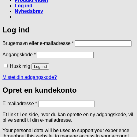
Produkt Viden
Log ind
Nyhedsbrev
Log ind
Påkrævet
Brugernavn eller e-mailadresse
*
Påkrævet
Adgangskode
*
Husk mig
Log ind
Mistet din adgangskode?
Opret en kundekonto
Påkrævet
E-mailadresse
*
Et link til en side, hvor du kan oprette en ny adgangskode, vil
blive sendt til din e-mailadresse.
Your personal data will be used to support your experience
throughout this website, to manage access to your account,