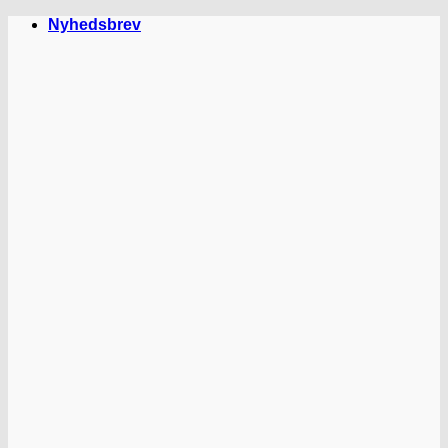
Fortsæt
Nyhedsbrev
til
indhold