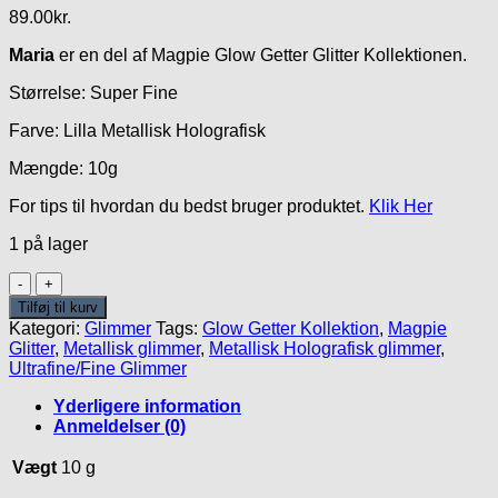
89.00
kr.
Maria
er en del af Magpie Glow Getter Glitter Kollektionen.
Størrelse: Super Fine
Farve: Lilla Metallisk Holografisk
Mængde: 10g
For tips til hvordan du bedst bruger produktet.
Klik Her
1 på lager
Maria
Glitter
Tilføj til kurv
antal
Kategori:
Glimmer
Tags:
Glow Getter Kollektion
,
Magpie
Glitter
,
Metallisk glimmer
,
Metallisk Holografisk glimmer
,
Ultrafine/Fine Glimmer
Yderligere information
Anmeldelser (0)
Vægt
10 g