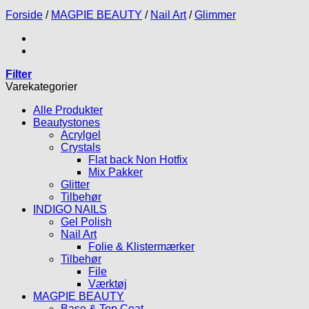
Forside
/
MAGPIE BEAUTY
/
Nail Art
/
Glimmer
Filter
Varekategorier
Alle Produkter
Beautystones
Acrylgel
Crystals
Flat back Non Hotfix
Mix Pakker
Glitter
Tilbehør
INDIGO NAILS
Gel Polish
Nail Art
Folie & Klistermærker
Tilbehør
File
Værktøj
MAGPIE BEAUTY
Base & Top Coat