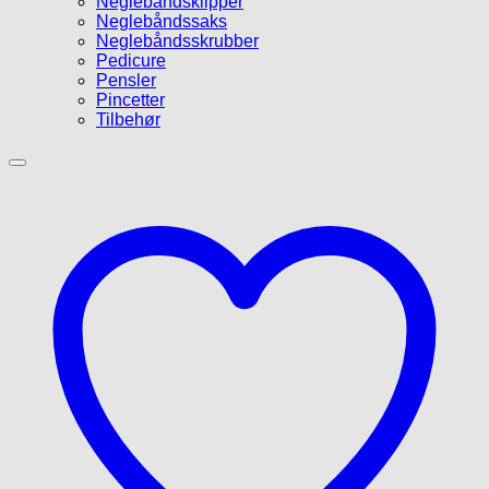
Neglebåndsklipper
Neglebåndssaks
Neglebåndsskrubber
Pedicure
Pensler
Pincetter
Tilbehør