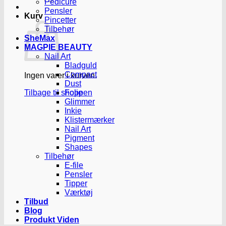
Pedicure
Pensler
Kurv
Pincetter
Tilbehør
SheMax
MAGPIE BEAUTY
Nail Art
Bladguld
Compact
Ingen varer i kurven.
Dust
Tilbage til shoppen
Folie
Glimmer
Inkie
Klistermærker
Nail Art
Pigment
Shapes
Tilbehør
E-file
Pensler
Tipper
Værktøj
Tilbud
Blog
Produkt Viden