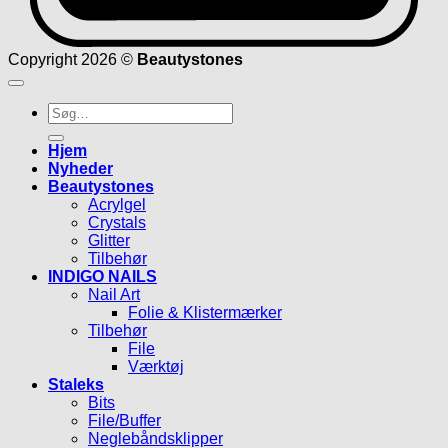
Copyright 2026 ©
Beautystones
Søg
efter:
Hjem
Nyheder
Beautystones
Acrylgel
Crystals
Glitter
Tilbehør
INDIGO NAILS
Nail Art
Folie & Klistermærker
Tilbehør
File
Værktøj
Staleks
Bits
File/Buffer
Neglebåndsklipper