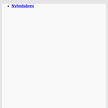
Fortsæt
Nyhedsbrev
til
indhold