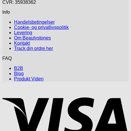
CVR: 35938362
Info
Handelsbetingelser
Cookie- og privatlivspolitik
Levering
Om Beautystones
Kontakt
Track din ordre her
FAQ
B2B
Blog
Produkt Viden
V