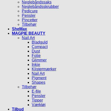
Neglebåndssaks
Neglebåndsskrubber
Pedicure
Pensler
Pincetter
Tilbehør
SheMax
MAGPIE BEAUTY
Nail Art
Bladguld
Compact
Dust
Folie
Glimmer
Inkie
Klistermærker
Nail Art
Pigment
Shapes
Tilbehør
E-file
Pensler
Tipper
Værktøj
Tilbud