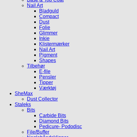
Nail Art
Bladguld
Compact
Dust
Folie
Glimmer
Inkie
Klistermærker
Nail Art
Pigment
Shapes
Tilbehør
E-file
Pensler
Tipper
Værktøj
SheMax
Dust Collector
Staleks
Bits
Carbide Bits
Diamond Bits
Pedicure- Pododisc
File/Buffer