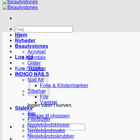
Søg
efter:
Hjem
Nyheder
Beautystones
Acrylgel
Log ind
Crystals
Glitter
Kurv /
0.00
kr.
Tilbehør
INDIGO NAILS
Nail Art
Folie & Klistermærker
Tilbehør
File
Værktøj
Ingen varer i kurven.
Staleks
Bits
Tilbage til shoppen
File/Buffer
Neglebåndsklipper
Søg
Neglebåndssaks
efter:
Neglebåndsskrubber