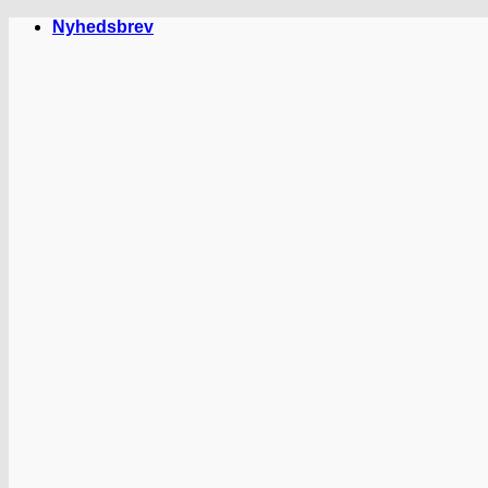
Fortsæt
Nyhedsbrev
til
indhold