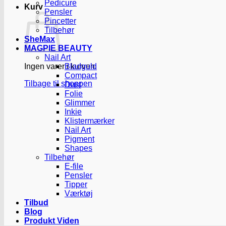
Pedicure
Kurv
Pensler
Pincetter
Tilbehør
SheMax
MAGPIE BEAUTY
Nail Art
Ingen varer i kurven.
Bladguld
Compact
Tilbage til shoppen
Dust
Folie
Glimmer
Inkie
Klistermærker
Nail Art
Pigment
Shapes
Tilbehør
E-file
Pensler
Tipper
Værktøj
Tilbud
Blog
Produkt Viden