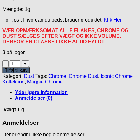
Mængde: 1g
For tips til hvordan du bedst bruger produktet.
Klik Her
VÆR OPMÆRKSOM AT ALLE FLAKES, CHROME OG
DUST SÆLGES EFTER VÆGT OG IKKE VOLUME,
DERFOR ER GLASSET IKKE ALTID FYLDT.
3 på lager
Teresa
Chrome
Tilføj til kurv
antal
Kategori:
Dust
Tags:
Chrome
,
Chrome Dust
,
Iconic Chrome
Kollektion
,
Magpie Chrome
Yderligere information
Anmeldelser (0)
Vægt
1 g
Anmeldelser
Der er endnu ikke nogle anmeldelser.