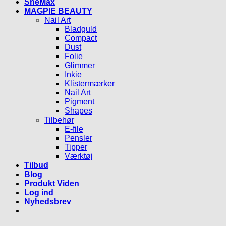
SheMax
MAGPIE BEAUTY
Nail Art
Bladguld
Compact
Dust
Folie
Glimmer
Inkie
Klistermærker
Nail Art
Pigment
Shapes
Tilbehør
E-file
Pensler
Tipper
Værktøj
Tilbud
Blog
Produkt Viden
Log ind
Nyhedsbrev