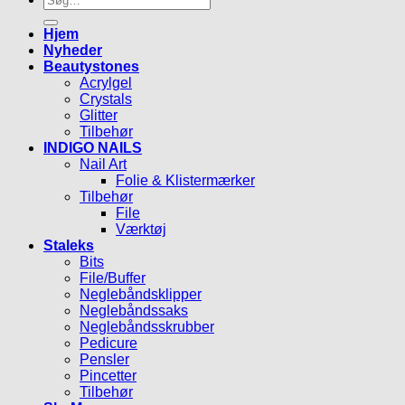
efter:
Hjem
Nyheder
Beautystones
Acrylgel
Crystals
Glitter
Tilbehør
INDIGO NAILS
Nail Art
Folie & Klistermærker
Tilbehør
File
Værktøj
Staleks
Bits
File/Buffer
Neglebåndsklipper
Neglebåndssaks
Neglebåndsskrubber
Pedicure
Pensler
Pincetter
Tilbehør