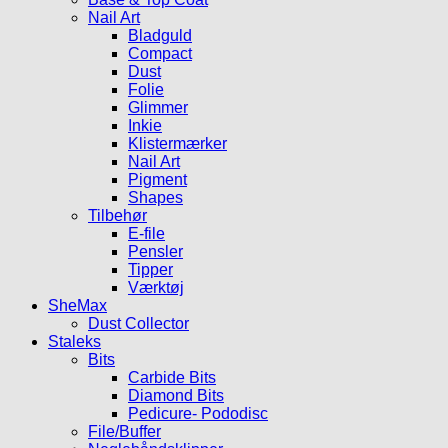
Nail Art
Bladguld
Compact
Dust
Folie
Glimmer
Inkie
Klistermærker
Nail Art
Pigment
Shapes
Tilbehør
E-file
Pensler
Tipper
Værktøj
SheMax
Dust Collector
Staleks
Bits
Carbide Bits
Diamond Bits
Pedicure- Pododisc
File/Buffer