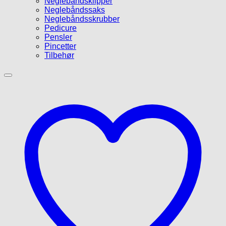
Neglebåndsklipper
Neglebåndssaks
Neglebåndsskrubber
Pedicure
Pensler
Pincetter
Tilbehør