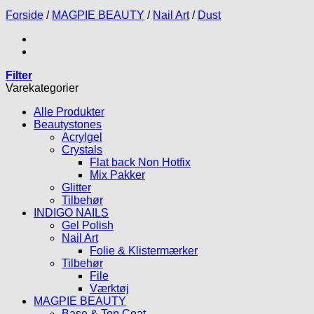
Forside
/
MAGPIE BEAUTY
/
Nail Art
/
Dust
Filter
Varekategorier
Alle Produkter
Beautystones
Acrylgel
Crystals
Flat back Non Hotfix
Mix Pakker
Glitter
Tilbehør
INDIGO NAILS
Gel Polish
Nail Art
Folie & Klistermærker
Tilbehør
File
Værktøj
MAGPIE BEAUTY
Base & Top Coat