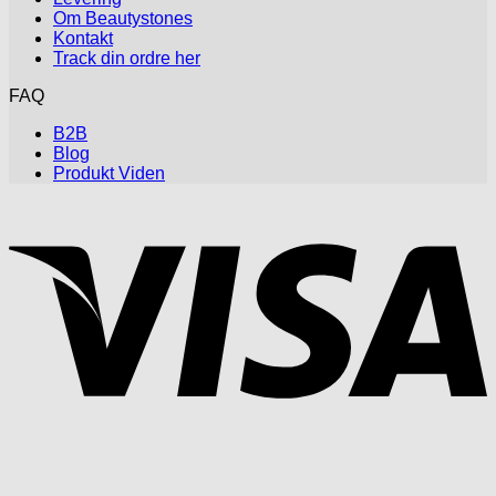
Om Beautystones
Kontakt
Track din ordre her
FAQ
B2B
Blog
Produkt Viden
V
P