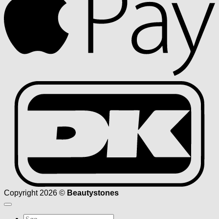
D
Copyright 2026 ©
Beautystones
Søg