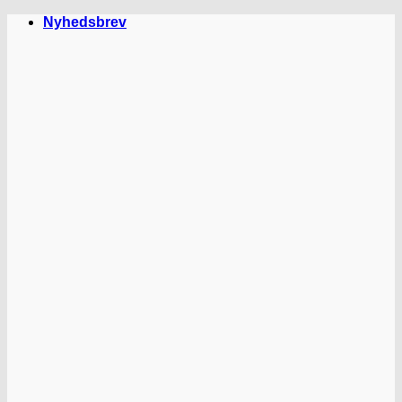
Fortsæt
Nyhedsbrev
til
indhold