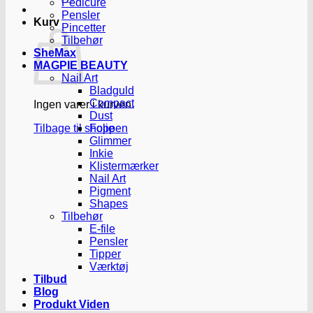
Pedicure
Pensler
Kurv
Pincetter
Tilbehør
SheMax
MAGPIE BEAUTY
Nail Art
Bladguld
Compact
Ingen varer i kurven.
Dust
Tilbage til shoppen
Folie
Glimmer
Inkie
Klistermærker
Nail Art
Pigment
Shapes
Tilbehør
E-file
Pensler
Tipper
Værktøj
Tilbud
Blog
Produkt Viden