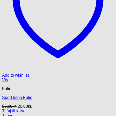
Add to wishlist
Vis
Folie
Sue-Helen Folie
Den
Den
55.00
kr.
20.00
kr.
oprindelige
aktuelle
Tilføj til kurv
pris
pris
Tilbud