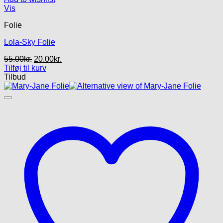
Vis
Folie
Lola-Sky Folie
Den
Den
55.00
kr.
20.00
kr.
oprindelige
aktuelle
Tilføj til kurv
pris
pris
Tilbud
var:
er:
55.00kr..
20.00kr..