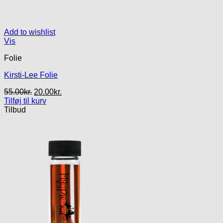
Add to wishlist
Vis
Folie
Kirsti-Lee Folie
Den
Den
55.00
kr.
20.00
kr.
oprindelige
aktuelle
Tilføj til kurv
pris
pris
Tilbud
var:
er:
55.00kr..
20.00kr..