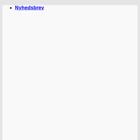
Fortsæt
Nyhedsbrev
til
indhold