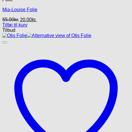
Mia-Louise Folie
Den
Den
55.00
kr.
20.00
kr.
oprindelige
aktuelle
Tilføj til kurv
pris
pris
Tilbud
var:
er:
55.00kr..
20.00kr..