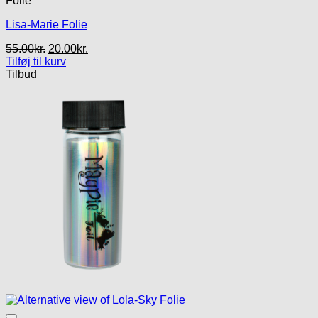
Folie
Lisa-Marie Folie
Den
Den
55.00
kr.
20.00
kr.
oprindelige
aktuelle
Tilføj til kurv
pris
pris
Tilbud
var:
er:
55.00kr..
20.00kr..