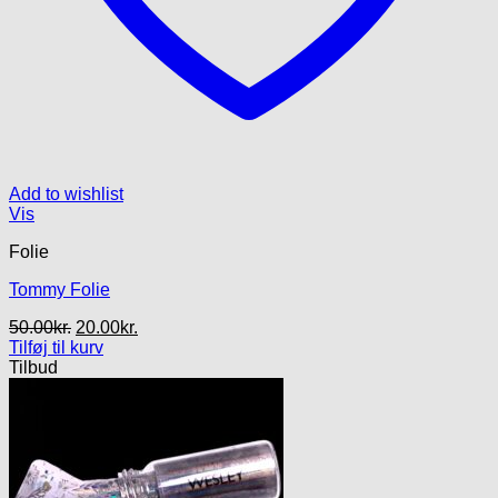
Add to wishlist
Vis
Folie
Tommy Folie
Den
Den
50.00
kr.
20.00
kr.
oprindelige
aktuelle
Tilføj til kurv
pris
pris
Tilbud
var:
er:
50.00kr..
20.00kr..