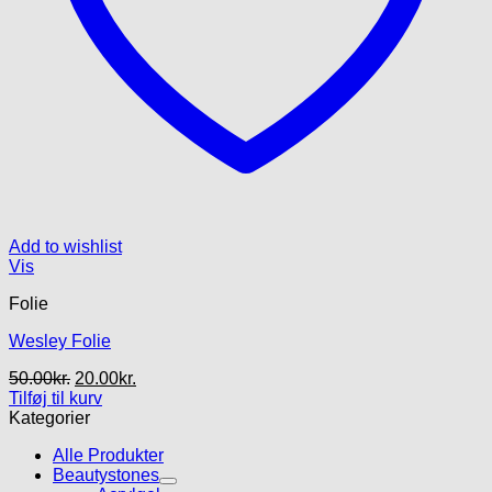
Add to wishlist
Vis
Folie
Wesley Folie
Den
Den
50.00
kr.
20.00
kr.
oprindelige
aktuelle
Tilføj til kurv
pris
pris
Kategorier
var:
er:
Alle Produkter
50.00kr..
20.00kr..
Beautystones