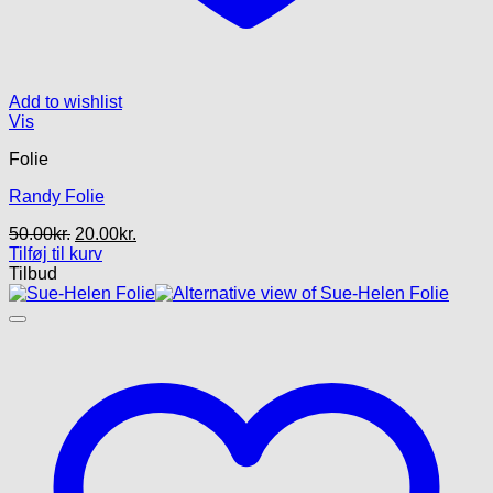
Add to wishlist
Vis
Folie
Randy Folie
Den
Den
50.00
kr.
20.00
kr.
oprindelige
aktuelle
Tilføj til kurv
pris
pris
Tilbud
var:
er:
50.00kr..
20.00kr..