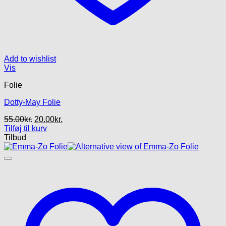
Add to wishlist
Vis
Folie
Dotty-May Folie
Den
Den
55.00
kr.
20.00
kr.
oprindelige
aktuelle
Tilføj til kurv
pris
pris
Tilbud
var:
er:
55.00kr..
20.00kr..