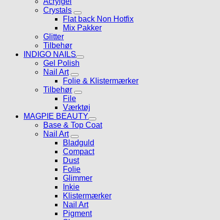
Acrylgel
Crystals
Flat back Non Hotfix
Mix Pakker
Glitter
Tilbehør
INDIGO NAILS
Gel Polish
Nail Art
Folie & Klistermærker
Tilbehør
File
Værktøj
MAGPIE BEAUTY
Base & Top Coat
Nail Art
Bladguld
Compact
Dust
Folie
Glimmer
Inkie
Klistermærker
Nail Art
Pigment