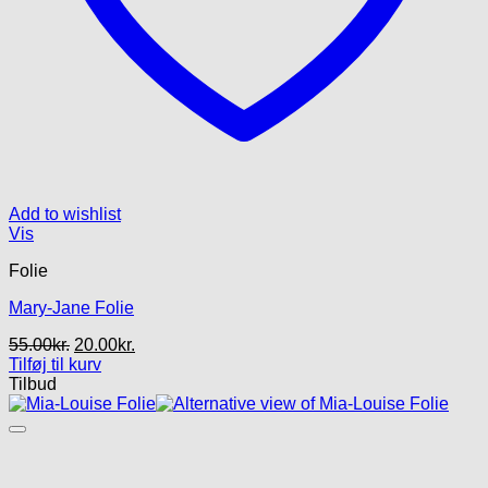
Add to wishlist
Vis
Folie
Mary-Jane Folie
Den
Den
55.00
kr.
20.00
kr.
oprindelige
aktuelle
Tilføj til kurv
pris
pris
Tilbud
var:
er:
55.00kr..
20.00kr..