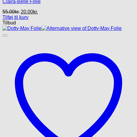
Claira-Belle Folie
Den
Den
55.00
kr.
20.00
kr.
oprindelige
aktuelle
Tilføj til kurv
pris
pris
Tilbud
var:
er:
55.00kr..
20.00kr..