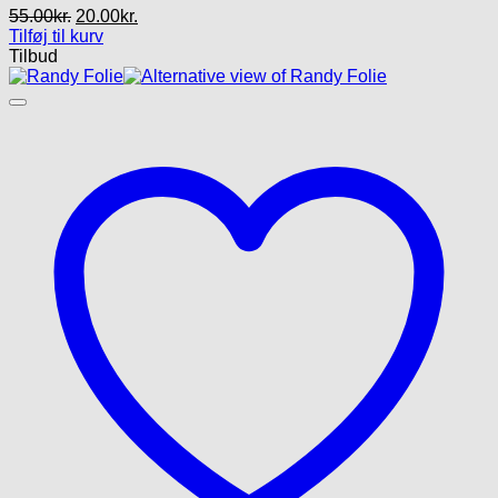
Den
Den
55.00
kr.
20.00
kr.
oprindelige
aktuelle
Tilføj til kurv
pris
pris
Tilbud
var:
er:
55.00kr..
20.00kr..