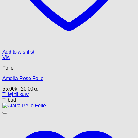
Add to wishlist
Vis
Folie
Amelia-Rose Folie
Den
Den
55.00
kr.
20.00
kr.
oprindelige
aktuelle
Tilføj til kurv
pris
pris
Tilbud
var:
er:
55.00kr..
20.00kr..