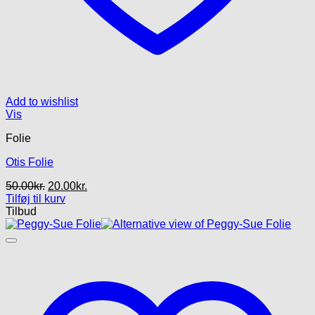
Add to wishlist
Vis
Folie
Otis Folie
Den
Den
50.00
kr.
20.00
kr.
oprindelige
aktuelle
Tilføj til kurv
pris
pris
Tilbud
var:
er:
50.00kr..
20.00kr..