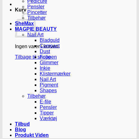
Pedicure
Pensler
Kurv
Pincetter
Tilbehør
SheMax
MAGPIE BEAUTY
Nail Art
Bladguld
Compact
Ingen varer i kurven.
Dust
Tilbage til shoppen
Folie
Glimmer
Inkie
Klistermærker
Nail Art
Pigment
Shapes
Tilbehør
E-file
Pensler
Tipper
Værktøj
Tilbud
Blog
Produkt Viden