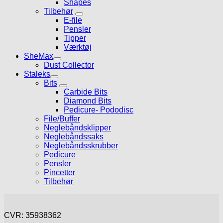
Shapes
Tilbehør
E-file
Pensler
Tipper
Værktøj
SheMax
Dust Collector
Staleks
Bits
Carbide Bits
Diamond Bits
Pedicure- Pododisc
File/Buffer
Neglebåndsklipper
Neglebåndssaks
Neglebåndsskrubber
Pedicure
Pensler
Pincetter
Tilbehør
CVR: 35938362