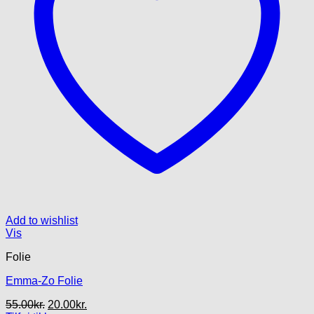
Add to wishlist
Vis
Folie
Emma-Zo Folie
Den
Den
55.00
kr.
20.00
kr.