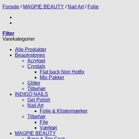
Forside
/
MAGPIE BEAUTY
/
Nail Art
/
Folie
Filter
Varekategorier
Alle Produkter
Beautystones
Acrylgel
Crystals
Flat back Non Hotfix
Mix Pakker
Glitter
Tilbehør
INDIGO NAILS
Gel Polish
Nail Art
Folie & Klistermærker
Tilbehør
File
Værktøj
MAGPIE BEAUTY
Base & Top Coat