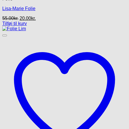
Lisa-Marie Folie
Den
Den
55.00
kr.
20.00
kr.
oprindelige
aktuelle
Tilføj til kurv
pris
pris
var:
er:
55.00kr..
20.00kr..