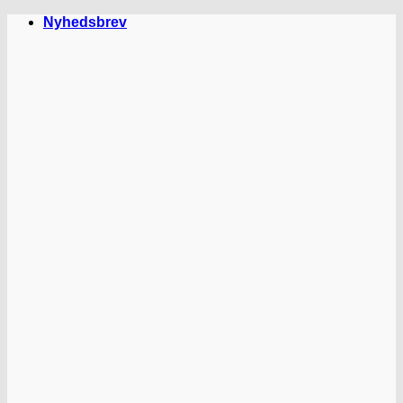
Fortsæt
Nyhedsbrev
til
indhold