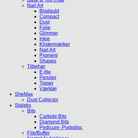
Nail Art
Bladguld
Compact
Dust
Folie
Glimmer
Inkie
Klistermærker
Nail Art
Pigment
Shapes
Tilbehør
E-file
Pensler
Tipper
Værktøj
SheMax
Dust Collector
Staleks
Bits
Carbide Bits
Diamond Bits
Pedicure- Pododisc
File/Buffer