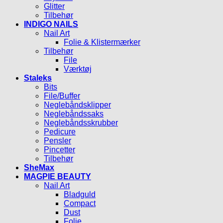
Glitter
Tilbehør
INDIGO NAILS
Nail Art
Folie & Klistermærker
Tilbehør
File
Værktøj
Staleks
Bits
File/Buffer
Neglebåndsklipper
Neglebåndssaks
Neglebåndsskrubber
Pedicure
Pensler
Pincetter
Tilbehør
SheMax
MAGPIE BEAUTY
Nail Art
Bladguld
Compact
Dust
Folie