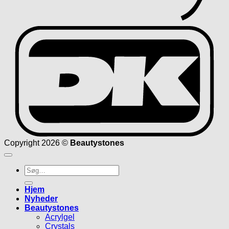
D
Copyright 2026 ©
Beautystones
Søg
efter:
Hjem
Nyheder
Beautystones
Acrylgel
Crystals