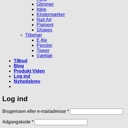
Glimmer
Inkie
Klistermærker
Nail Art
Pigment
Shapes
Tilbehør
E-file
Pensler
Tipper
Værktøj
Tilbud
Blog
Produkt Viden
Log ind
Nyhedsbrev
Log ind
Påkrævet
Brugernavn eller e-mailadresse
*
Påkrævet
Adgangskode
*