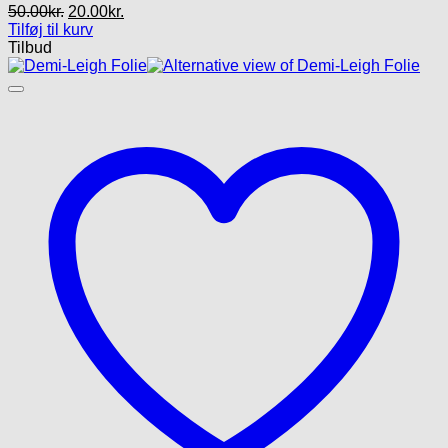
Den
Den
50.00
kr.
20.00
kr.
oprindelige
aktuelle
Tilføj til kurv
pris
pris
Tilbud
var:
er:
50.00kr..
20.00kr..