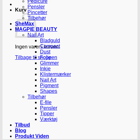
Pedicure
Pensler
Kurv
Pincetter
Tilbehør
SheMax
MAGPIE BEAUTY
Nail Art
Bladguld
Compact
Ingen varer i kurven.
Dust
Tilbage til shoppen
Folie
Glimmer
Inkie
Klistermærker
Nail Art
Pigment
Shapes
Tilbehør
E-file
Pensler
Tipper
Værktøj
Tilbud
Blog
Produkt Viden