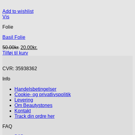
Add to wishlist
Vis
Folie
Basil Folie
Den
Den
50.00
kr.
20.00
kr.
oprindelige
aktuelle
Tilføj til kurv
pris
pris
var:
er:
CVR: 35938362
50.00kr..
20.00kr..
Info
Handelsbetingelser
Cookie- og privatlivspolitik
Levering
Om Beautystones
Kontakt
Track din ordre her
FAQ