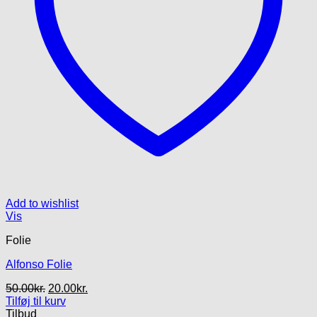
Add to wishlist
Vis
Folie
Alfonso Folie
Den
Den
50.00
kr.
20.00
kr.
oprindelige
aktuelle
Tilføj til kurv
pris
pris
Tilbud