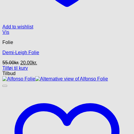
Add to wishlist
Vis
Folie
Demi-Leigh Folie
Den
Den
55.00
kr.
20.00
kr.
oprindelige
aktuelle
Tilføj til kurv
pris
pris
Tilbud
var:
er:
55.00kr..
20.00kr..