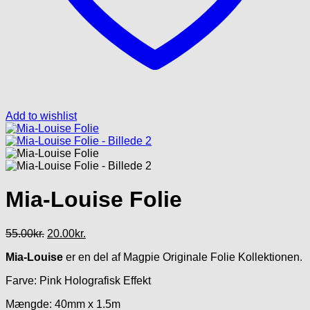
Add to wishlist
Mia-Louise Folie
Den
Den
55.00
kr.
20.00
kr.
oprindelige
aktuelle
Mia-Louise
er en del af Magpie Originale Folie Kollektionen.
pris
pris
var:
er:
Farve: Pink Holografisk Effekt
55.00kr..
20.00kr..
Mængde: 40mm x 1.5m