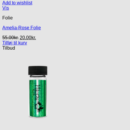
Add to wishlist
Vis
Folie
Amelia-Rose Folie
Den
Den
55.00
kr.
20.00
kr.
oprindelige
aktuelle
Tilføj til kurv
pris
pris
Tilbud
var:
er:
55.00kr..
20.00kr..