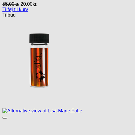
Den
Den
55.00
kr.
20.00
kr.
oprindelige
aktuelle
Tilføj til kurv
pris
pris
Tilbud
var:
er:
55.00kr..
20.00kr..