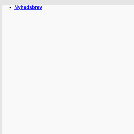
Fortsæt
Nyhedsbrev
til
indhold