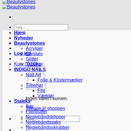
Søg
efter:
Hjem
Nyheder
Beautystones
Acrylgel
Log ind
Crystals
Glitter
Kurv /
0.00
kr.
Tilbehør
INDIGO NAILS
Nail Art
Folie & Klistermærker
Tilbehør
File
Værktøj
Ingen varer i kurven.
Staleks
Bits
Tilbage til shoppen
File/Buffer
Neglebåndsklipper
Søg
Neglebåndssaks
efter:
Neglebåndsskrubber