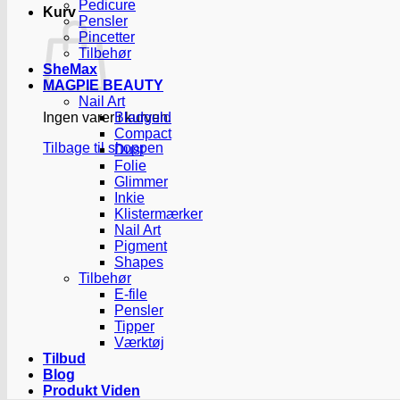
Pedicure
Kurv
Pensler
Pincetter
Tilbehør
SheMax
MAGPIE BEAUTY
Nail Art
Ingen varer i kurven.
Bladguld
Compact
Tilbage til shoppen
Dust
Folie
Glimmer
Inkie
Klistermærker
Nail Art
Pigment
Shapes
Tilbehør
E-file
Pensler
Tipper
Værktøj
Tilbud
Blog
Produkt Viden