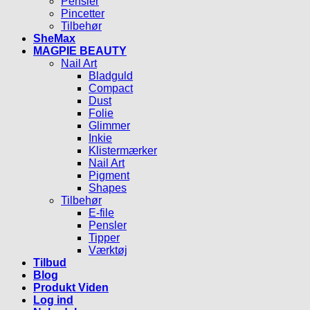
Pensler
Pincetter
Tilbehør
SheMax
MAGPIE BEAUTY
Nail Art
Bladguld
Compact
Dust
Folie
Glimmer
Inkie
Klistermærker
Nail Art
Pigment
Shapes
Tilbehør
E-file
Pensler
Tipper
Værktøj
Tilbud
Blog
Produkt Viden
Log ind