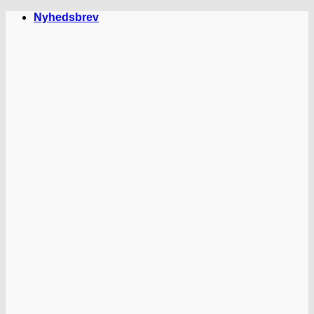
Fortsæt
Nyhedsbrev
til
indhold