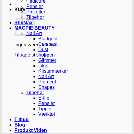
Pedicure
Pensler
Kurv
Pincetter
Tilbehør
SheMax
MAGPIE BEAUTY
Nail Art
Bladguld
Compact
Ingen varer i kurven.
Dust
Tilbage til shoppen
Folie
Glimmer
Inkie
Klistermærker
Nail Art
Pigment
Shapes
Tilbehør
E-file
Pensler
Tipper
Værktøj
Tilbud
Blog
Produkt Viden