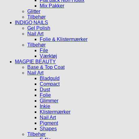
Flat back Non Hotfix
Mix Pakker
Glitter
Tilbehør
INDIGO NAILS
Gel Polish
Nail Art
Folie & Klistermærker
Tilbehør
File
Værktøj
MAGPIE BEAUTY
Base & Top Coat
Nail Art
Bladguld
Compact
Dust
Folie
Glimmer
Inkie
Klistermærker
Nail Art
Pigment
Shapes
Tilbehør